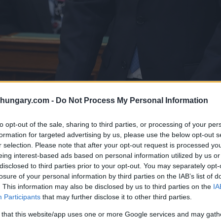
shungary.com -
Do Not Process My Personal Information
to opt-out of the sale, sharing to third parties, or processing of your per
formation for targeted advertising by us, please use the below opt-out s
r selection. Please note that after your opt-out request is processed y
eing interest-based ads based on personal information utilized by us or
Csaba Dömötör. Foto: MTI/Kovács Attila
disclosed to third parties prior to your opt-out. You may separately opt-
 Europaabgeordneter aus
Orbán
‘s Fidesz Partei und
losure of your personal information by third parties on the IAB’s list of
 nachdem sie eine unerhörte Gewalttat zugegeben hatte:
. This information may also be disclosed by us to third parties on the
IA
unken angegriffen zu haben.
Participants
that may further disclose it to other third parties.
 that this website/app uses one or more Google services and may gath