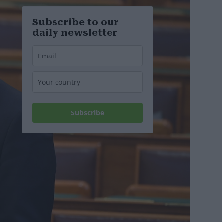
wurden
ungarischen
öffentlich-
rechtlichen
Subscribe to our
Medien leiten
daily newsletter
darf?
Subscribe