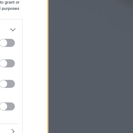
to grant or
ed purposes