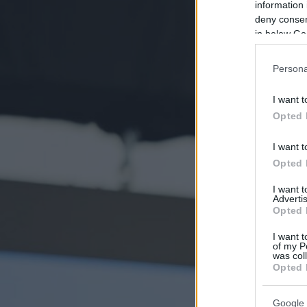
information 
deny consent
in below Go
Persona
I want t
Opted 
I want t
Opted 
I want 
Advertis
Opted 
I want t
of my P
was col
Opted 
Google 