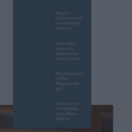
in Budapest
geborgene
deutsche
Massive
Motorrad
Explosion und
gefunden
verheerender
haben – Fotos
Brand in
strategisch
wichtiger
MOL-
Wertvolles
Raffinerie:
deutsches
Werden die
Motorrad aus
Kraftstoffpreise
dem Zweiten
erneut steigen?
Weltkrieg,
– Video
menschliche
Überreste und
Ministerpräside
Sprengstoff aus
nt Péter
der Donau in
Magyar teilte
Budapest
gute
geborgen –
Nachrichten
Fotos
bezüglich
freiwilliger
Warum ist es
Verbrauchsred
ein Problem,
uzierungen
wenn Péter
mit, da erneut
Magyar
Hitzerekorde
entscheidet,
gebrochen
wer die