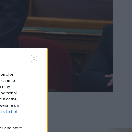
sonal or
ection to
ou may
 personal
out of the
 downstream
B’s List of
er and store