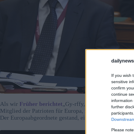
dailynew
If you wish 
sensitive in
confirm you
continue se
information 
Als wir
Früher berichtet
„Gy-rffy, ein hochkarätiger
further disc
Mitglied der Patrioten für Europa, ist zurückgetreten,
participants
Der Europaabgeordnete gestand, eine Frau schwer betr
Downstream 
Please note