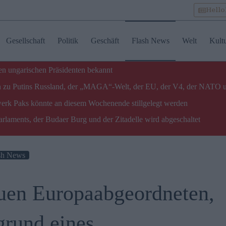
Hell
Gesellschaft
Politik
Geschäft
Flash News
Welt
Kult
n ungarischen Präsidenten bekannt
gen zu Putins Russland, der „MAGA“-Welt, der EU, der V4, der NATO 
twerk Paks könnte an diesem Wochenende stillgelegt werden
laments, der Budaer Burg und der Zitadelle wird abgeschaltet
sh News
euen Europaabgeordneten,
grund eines