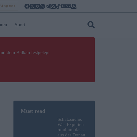
oMagyar
uren
Sport
und dem Balkan festgelegt
Schatzsuche:
Was Experten
rund um das
aus der Donau