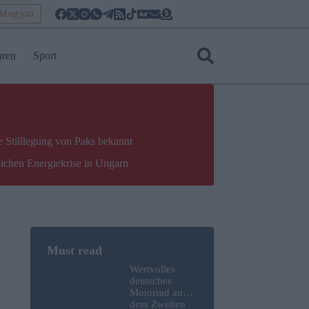
oMagyar
uren
Sport
e Stilllegung von Paks bekannt
lichen Energiekrise in Ungarn
Wertvolles
deutsches
Motorrad aus
dem Zweiten