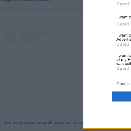
Opted 
I want t
Opted 
I want 
Advertis
Opted 
I want t
of my P
was col
Opted 
Google 
Ein bejegizedes megtekintese az Instagramon