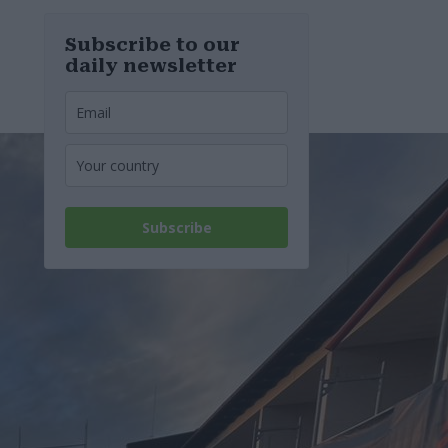
und
Energiekrise
geben wir uns
Subscribe to our
weiterhin
daily newsletter
gegenseitig die
Schuld
Subscribe