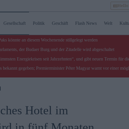
Hell
Gesellschaft
Politik
Geschäft
Flash News
Welt
Kult
 Paks könnte an diesem Wochenende stillgelegt werden
laments, der Budaer Burg und der Zitadelle wird abgeschaltet
limmsten Energiekrisen seit Jahrzehnten“, und gibt neuen Termin für di
ks bekannt gegeben; Premierminister Péter Magyar warnt vor einer mög
ches Hotel im
rd in fünf Monaten