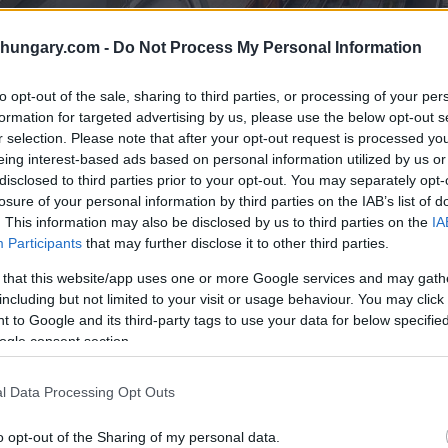
shungary.com -
Do Not Process My Personal Information
to opt-out of the sale, sharing to third parties, or processing of your per
formation for targeted advertising by us, please use the below opt-out s
r selection. Please note that after your opt-out request is processed y
eing interest-based ads based on personal information utilized by us or
disclosed to third parties prior to your opt-out. You may separately opt-
losure of your personal information by third parties on the IAB’s list of
. This information may also be disclosed by us to third parties on the
IA
Participants
that may further disclose it to other third parties.
 that this website/app uses one or more Google services and may gath
including but not limited to your visit or usage behaviour. You may click 
 to Google and its third-party tags to use your data for below specifi
Foto: FB/Hotel Silvanus
ogle consent section.
, dass sie sich dem diesjährigen Black Friday mit
werden Zimmer mit Halbpension Service für nur 25.000
l Data Processing Opt Outs
 Gutschein kann zwischen 1. April und 31. Mai und
 ein Wochenendaufenthalt kostet etwas mehr zum
o opt-out of the Sharing of my personal data.