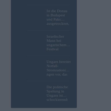
Weltkrieg,
menschliche
Überreste und
Ist die Donau
Sprengstoff aus
in Budapest
der Donau in
und Paks
Budapest
ausgetrocknet,
geborgen –
weil die
Fotos
Slowaken sie
umgeleitet
Israelischer
haben?
Mann bei
ungarischem
Festival
niedergestoche
n
Ungarn bereitet
Notfall-
Stromrationieru
ngen vor, das
Kernkraftwerk
Paks könnte an
diesem
Die politische
Wochenende
Spaltung in
stillgelegt
Ungarn ist
werden
schockierend:
Selbst inmitten
einer Wasser-