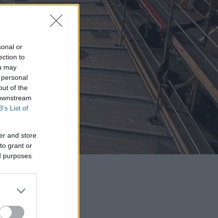
sonal or
ection to
ou may
 personal
out of the
 downstream
B’s List of
er and store
to grant or
ed purposes