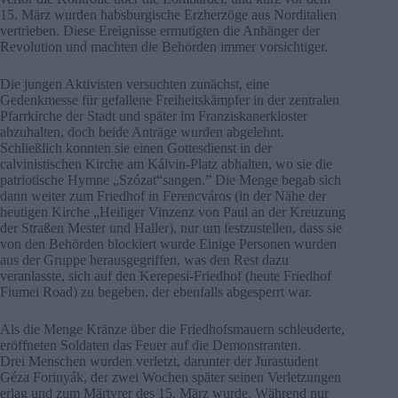
15. März wurden habsburgische Erzherzöge aus Norditalien
vertrieben. Diese Ereignisse ermutigten die Anhänger der
Revolution und machten die Behörden immer vorsichtiger.
Die jungen Aktivisten versuchten zunächst, eine
Gedenkmesse für gefallene Freiheitskämpfer in der zentralen
Pfarrkirche der Stadt und später im Franziskanerkloster
abzuhalten, doch beide Anträge wurden abgelehnt.
Schließlich konnten sie einen Gottesdienst in der
calvinistischen Kirche am Kálvin-Platz abhalten, wo sie die
patriotische Hymne „Szózat“sangen.” Die Menge begab sich
dann weiter zum Friedhof in Ferencváros (in der Nähe der
heutigen Kirche „Heiliger Vinzenz von Paul an der Kreuzung
der Straßen Mester und Haller), nur um festzustellen, dass sie
von den Behörden blockiert wurde Einige Personen wurden
aus der Gruppe herausgegriffen, was den Rest dazu
veranlasste, sich auf den Kerepesi-Friedhof (heute Friedhof
Fiumei Road) zu begeben, der ebenfalls abgesperrt war.
Als die Menge Kränze über die Friedhofsmauern schleuderte,
eröffneten Soldaten das Feuer auf die Demonstranten.
Drei Menschen wurden verletzt, darunter der Jurastudent
Géza Forinyák, der zwei Wochen später seinen Verletzungen
erlag und zum Märtyrer des 15. März wurde. Während nur