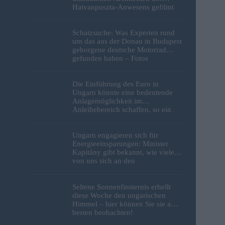
Hatvanpuszta-Anwesens gefilmt
Schatzsuche: Was Experten rund
um das aus der Donau in Budapest
geborgene deutsche Motorrad
gefunden haben – Fotos
Die Einführung des Euro in
Ungarn könnte eine bedeutende
Anlagemöglichkeit im
Anleihebereich schaffen, so ein
Analyst
Ungarn engagieren sich für
Energieeinsparungen: Minister
Kapitány gibt bekannt, wie viele
von uns sich an den
Sparbemühungen beteiligt haben
Seltene Sonnenfinsternis erhellt
diese Woche den ungarischen
Himmel – hier können Sie sie am
besten beobachten!