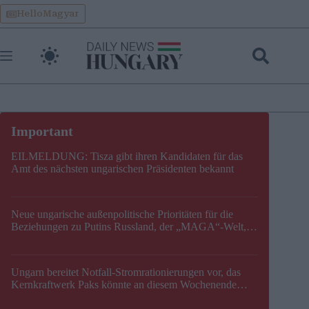
Skip
HelloMagyar
to
content
EILMELDUNG: Tisza gibt ihren Kandidaten für das
Amt des nächsten ungarischen Präsidenten bekannt
Neue ungarische außenpolitische Prioritäten für die
Beziehungen zu Putins Russland, der „MAGA“-Welt,
der EU, der V4, der NATO und dem Balkan festgelegt
Ungarn bereitet Notfall-Stromrationierungen vor, das
Kernkraftwerk Paks könnte an diesem Wochenende
stillgelegt werden