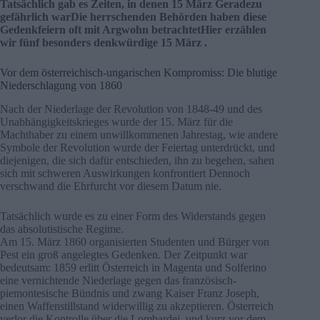
Tatsächlich gab es Zeiten, in denen 15
März
Geradezu
gefährlich warDie herrschenden Behörden haben diese
Gedenkfeiern oft mit Argwohn betrachtetHier erzählen
wir fünf besonders denkwürdige 15
März
.
Vor dem österreichisch-ungarischen Kompromiss: Die blutige
Niederschlagung von 1860
Nach der Niederlage der Revolution von 1848-49 und des
Unabhängigkeitskrieges wurde der 15. März für die
Machthaber zu einem unwillkommenen Jahrestag, wie andere
Symbole der Revolution wurde der Feiertag unterdrückt, und
diejenigen, die sich dafür entschieden, ihn zu begehen, sahen
sich mit schweren Auswirkungen konfrontiert Dennoch
verschwand die Ehrfurcht vor diesem Datum nie.
Tatsächlich wurde es zu einer Form des Widerstands gegen
das absolutistische Regime.
Am 15. März 1860 organisierten Studenten und Bürger von
Pest ein groß angelegtes Gedenken. Der Zeitpunkt war
bedeutsam: 1859 erlitt Österreich in Magenta und Solferino
eine vernichtende Niederlage gegen das französisch-
piemontesische Bündnis und zwang Kaiser Franz Joseph,
einen Waffenstillstand widerwillig zu akzeptieren. Österreich
verlor die Kontrolle über die Lombardei, und kurz vor dem