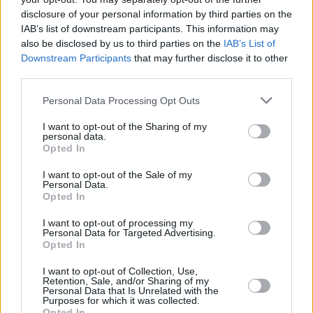
disclosure of your personal information by third parties on the
Doch diese dumpfe, staatlich kontrollierte Observanz konnte
die Jugend Ungarns nicht zufriedenstellen.
IAB’s list of downstream participants. This information may
also be disclosed by us to third parties on the
IAB’s List of
1971 kam es zu überraschend heftigen Protesten.
Downstream Participants
that may further disclose it to other
Junge Demonstranten versammelten sich an der Pet,fi-Statue,
third parties.
aber die Polizei löste die Veranstaltung schnell auf. An
verschiedenen Orten in der Stadt versammelten sich jedoch
Please note that this website/app uses one or more Google
Personal Data Processing Opt Outs
weiterhin Menschenmengen. Die Behörden reagierten mit
services and may gather and store information including but
Brutalität und schlugen mehrere Teilnehmer schwer. Zwanzig
not limited to your visit or usage behaviour. You may click to
I want to opt-out of the Sharing of my
Menschen wurden festgenommen und mehrere verhaftet.
personal data.
grant or deny consent to Google and its third-party tags to
Später wurden sie wegen zweifelhafter Anschuldigungen
Opted In
use your data for below specified purposes in below Google
verurteilt, darunter das Aufziehen roter Fahnen an der Pet.fi-
Statue und das Verteilen von Trikolore-Armbinden.
consent section.
I want to opt-out of the Sale of my
Personal Data.
Opted In
Erneute Proteste in den 1970 er Jahren
Bis 1972 eskalierten die DemonstrationenDie Menge zog
I want to opt-out of processing my
Personal Data for Targeted Advertising.
vom Platz des 15. März und den offiziellen kommunistischen
Opted In
Jugendinitiationen bei Batthyány Eternal Flame in den Garten
des Nationalmuseums und plante, über Astoria und die
I want to opt-out of Collection, Use,
Kossuth Lajos Street zur Pet.fi-Statue zu marschierenDie
Retention, Sale, and/or Sharing of my
Polizei versperrte ihnen jedoch in Astoria den Weg.An
Personal Data that Is Unrelated with the
diesem Abend formierten sich Demonstranten im
Purposes for which it was collected.
Schlossviertel neu.
Opted In