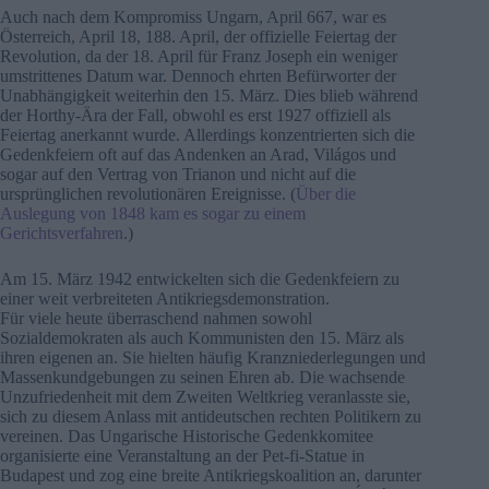
Auch nach dem Kompromiss Ungarn, April 667, war es
Österreich, April 18, 188. April, der offizielle Feiertag der
Revolution, da der 18. April für Franz Joseph ein weniger
umstrittenes Datum war. Dennoch ehrten Befürworter der
Unabhängigkeit weiterhin den 15. März. Dies blieb während
der Horthy-Ära der Fall, obwohl es erst 1927 offiziell als
Feiertag anerkannt wurde. Allerdings konzentrierten sich die
Gedenkfeiern oft auf das Andenken an Arad, Világos und
sogar auf den Vertrag von Trianon und nicht auf die
ursprünglichen revolutionären Ereignisse. (
Über die
Auslegung von 1848 kam es sogar zu einem
Gerichtsverfahren
.)
Am 15. März 1942 entwickelten sich die Gedenkfeiern zu
einer weit verbreiteten Antikriegsdemonstration.
Für viele heute überraschend nahmen sowohl
Sozialdemokraten als auch Kommunisten den 15. März als
ihren eigenen an. Sie hielten häufig Kranzniederlegungen und
Massenkundgebungen zu seinen Ehren ab. Die wachsende
Unzufriedenheit mit dem Zweiten Weltkrieg veranlasste sie,
sich zu diesem Anlass mit antideutschen rechten Politikern zu
vereinen. Das Ungarische Historische Gedenkkomitee
organisierte eine Veranstaltung an der Pet-fi-Statue in
Budapest und zog eine breite Antikriegskoalition an, darunter