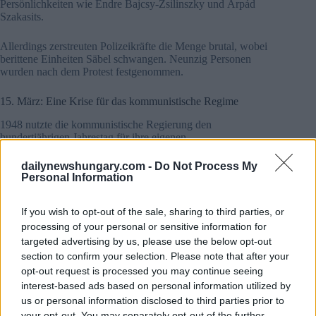
Persönlichkeiten wie Endre Bajcsy-Zsilinszky und Árpád
Szakasits.
Allerdings zerstreuten Polizeikräfte die Menge brutal, wobei
berittene Einheiten Säbel schwangen. Neunzig Personen
wurden nach dem Protest festgenommen.
15. März: Eine Krise für das kommunistische Regime
1948 nutzte die kommunistische Regierung den
hundertjährigen Jahrestag für ihre eigenen
Propagandazwecke, doch 1951 hatte sie den 15. März zu
einem regulären Arbeitstag degradiert (obwohl die Schulen
dailynewshungary.com -
Do Not Process My
immer noch geschlossen waren).Nach der Niederschlagung
Personal Information
der Revolution von 1956 überwachte das neue Kádár-
Regime aufmerksam die Gedenkfeiern und war entschlossen,
If you wish to opt-out of the sale, sharing to third parties, or
jede revolutionäre Stimmung zu unterdrücken. Eine Taktik
bestand darin, den 15. März mit kommunistischen Jubiläen zu
processing of your personal or sensitive information for
verschmelzen. Ab Ende der 1960er Jahre wurde es in die
targeted advertising by us, please use the below opt-out
„Revolutionären Jugendtage“einbezogen, neben dem 21.
section to confirm your selection. Please note that after your
März (Ankündigung der Ungarischen Sowjetrepublik) und
opt-out request is processed you may continue seeing
dem 4. April (Anlass der sowjetischen Befreiung). Bei den
interest-based ads based on personal information utilized by
offiziellen Terminen erhielt die sowjetische Aufmerksamkeit
us or personal information disclosed to third parties prior to
mehr.
your opt-out. You may separately opt-out of the further