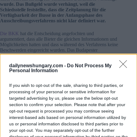
wurde. Das Bußgeld wurde verhängt, weil die
Schiedsstelle feststellte, dass die Zeitplanung für die
Verfügbarkeit der Busse in der Anfangsphase des
Ausschreibungsverfahrens nicht klar definiert war.
Die BKK
hat die Entscheidung angefochten und
argumentiert, dass alle Bieter die gleichen Informationen und
Möglichkeiten hatten und dass während des Verfahrens keine
Beschwerden eingereicht wurden. Das Budapester
Stadtgericht bestätigte jedoch die Entscheidung des
Ausschusses und wies die Berufung der BKK zurück.
dailynewshungary.com -
Do Not Process My
Personal Information
Obwohl das Gerichtsurteil endgültig und bindend ist, erklärte
die BKK, dass sie einen Antrag auf gerichtliche Überprüfung
in Erwägung zieht. Das Unternehmen besteht darauf, dass
If you wish to opt-out of the sale, sharing to third parties, or
das Verfahren fair war und den Gesetzen zur öffentlichen
processing of your personal or sensitive information for
Auftragsvergabe entsprach.
targeted advertising by us, please use the below opt-out
section to confirm your selection. Please note that after your
Lesen Sie weitere
Nachrichten über die BKK
auf Daily
opt-out request is processed you may continue seeing
News Hungary.
interest-based ads based on personal information utilized by
us or personal information disclosed to third parties prior to
Lesen Sie auch:
your opt-out. You may separately opt-out of the further
disclosure of your personal information by third parties on the