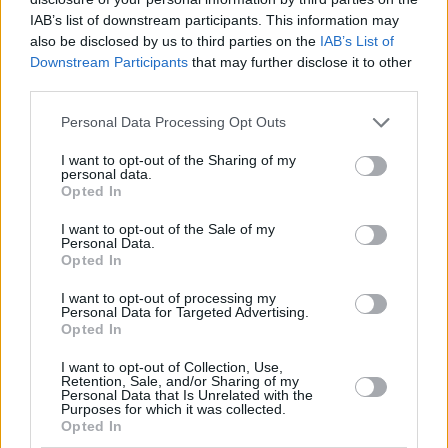
Zeitreise in Budapest: Die Vergangenheit kehrt mit
IAB’s list of downstream participants. This information may
Nostalgietouren im August zurück! – FOTOS
also be disclosed by us to third parties on the
IAB’s List of
Ab heute fahren die Straßenbahnlinien in ganz
Downstream Participants
that may further disclose it to other
Budapest wieder!
third parties.
Please note that this website/app uses one or more Google
Tags
Personal Data Processing Opt Outs
services and may gather and store information including but
#
budapests öffentliches Verkehrsunternehmen bkv bkk
not limited to your visit or usage behaviour. You may click to
I want to opt-out of the Sharing of my
#
Finanzen
#
Geld
#
gericht
#
ungarn
personal data.
grant or deny consent to Google and its third-party tags to
Leave a Reply
Opted In
use your data for below specified purposes in below Google
Your email address will not be published.
Required fields are marked
*
consent section.
I want to opt-out of the Sale of my
Personal Data.
Opted In
Name
*
I want to opt-out of processing my
Personal Data for Targeted Advertising.
Email
*
Opted In
Website
I want to opt-out of Collection, Use,
Retention, Sale, and/or Sharing of my
Personal Data that Is Unrelated with the
Add Comment
*
Purposes for which it was collected.
Opted In