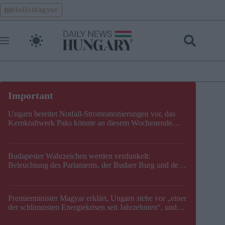
Skip
HelloMagyar
to
content
Ungarn bereitet Notfall-Stromrationierungen vor, das
Kernkraftwerk Paks könnte an diesem Wochenende
stillgelegt werden
Budapester Wahrzeichen werden verdunkelt:
Beleuchtung des Parlaments, der Budaer Burg und der
Zitadelle wird abgeschaltet
Premierminister Magyar erklärt, Ungarn stehe vor „einer
der schlimmsten Energiekrisen seit Jahrzehnten“, und
gibt neuen Termin für die Stilllegung von Paks bekannt