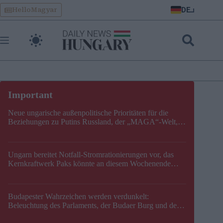
Skip
DE
HelloMagyar
to
content
Neue ungarische außenpolitische Prioritäten für die
Beziehungen zu Putins Russland, der „MAGA“-Welt,
der EU, der V4, der NATO und dem Balkan festgelegt
Ungarn bereitet Notfall-Stromrationierungen vor, das
Kernkraftwerk Paks könnte an diesem Wochenende
stillgelegt werden
Budapester Wahrzeichen werden verdunkelt:
Beleuchtung des Parlaments, der Budaer Burg und der
Zitadelle wird abgeschaltet