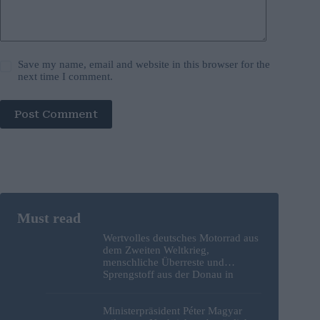
Save my name, email and website in this browser for the
next time I comment.
Post Comment
Wertvolles deutsches Motorrad aus
dem Zweiten Weltkrieg,
menschliche Überreste und
Sprengstoff aus der Donau in
Budapest geborgen – Fotos
Ministerpräsident Péter Magyar