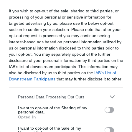
If you wish to opt-out of the sale, sharing to third parties, or
processing of your personal or sensitive information for
targeted advertising by us, please use the below opt-out
section to confirm your selection. Please note that after your
opt-out request is processed you may continue seeing
interest-based ads based on personal information utilized by
us or personal information disclosed to third parties prior to
your opt-out. You may separately opt-out of the further
disclosure of your personal information by third parties on the
IAB’s list of downstream participants. This information may
also be disclosed by us to third parties on the
IAB’s List of
Foto:
Facebook/Orbán Viktor
Downstream Participants
that may further disclose it to other
Langjährige Kritik an der Zentralisierung
third parties.
Laut Index
war das derzeitige System der ungarischen
Kommunalverwaltung in den letzten Jahren Gegenstand
Please note that this website/app uses one or more Google
Personal Data Processing Opt Outs
anhaltender Kritik seitens der Gemeinden. Lokale
services and may gather and store information including but
Entscheidungsträger haben wiederholt ihre Besorgnis über
not limited to your visit or usage behaviour. You may click to
I want to opt-out of the Sharing of my
die übermäßige Zentralisierung und den finanziellen Druck
personal data.
grant or deny consent to Google and its third-party tags to
geäußert, der durch den Solidaritätsbeitrag verursacht wird.
Opted In
use your data for below specified purposes in below Google
Dieser Mechanismus sieht vor, dass wohlhabendere
consent section.
Gemeinden einen Teil ihrer Einnahmen an den zentralen
I want to opt-out of the Sale of my