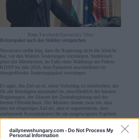
Foto:
Facebook/Navracsics Tibor
Reformpaket nach den Wahlen versprochen
Navracsics stellte klar, dass die Regierung nicht die Absicht
hat, vor den Wahlen Änderungen vorzulegen. Stattdessen
plant das Ministerium, im Falle eines Wahlsiegs der Fidesz-
KDNP im Jahr 2026, dem Parlament anschließend ein
übergreifendes Änderungspaket vorzulegen.
Er sagte, das Ziel sei es, einen Vorschlag zu unterbreiten, der
für alle Beteiligten akzeptabel ist, einschließlich der lokalen
Regierungen, der Akteure der Zentralregierung und der
breiten Öffentlichkeit. Der Minister räumte zwar ein, dass
dies ein ehrgeiziges Ziel sei, aber er argumentierte, dass
umfassende Konsultationen für ein ausgewogenes Ergebnis
unerlässlich seien.
dailynewshungary.com -
Do Not Process My
Personal Information