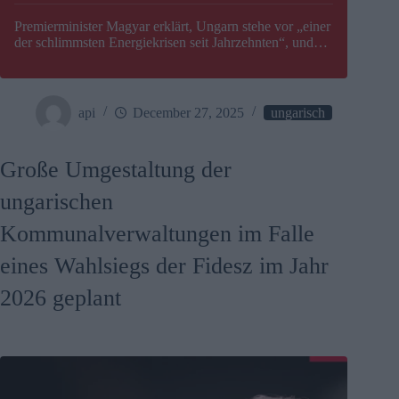
Premierminister Magyar erklärt, Ungarn stehe vor „einer
der schlimmsten Energiekrisen seit Jahrzehnten“, und
gibt neuen Termin für die Stilllegung von Paks bekannt
api
December 27, 2025
ungarisch
Große Umgestaltung der
ungarischen
Kommunalverwaltungen im Falle
eines Wahlsiegs der Fidesz im Jahr
2026 geplant