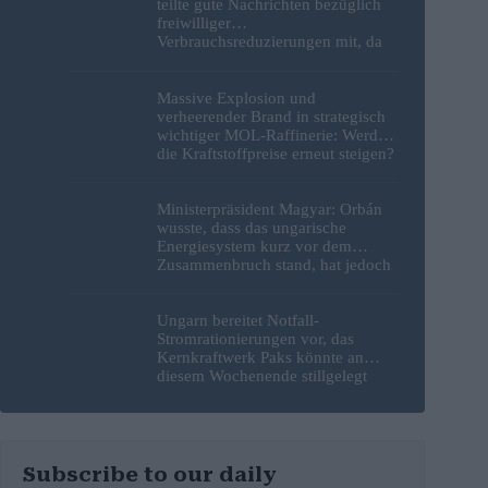
teilte gute Nachrichten bezüglich
freiwilliger
Verbrauchsreduzierungen mit, da
erneut Hitzerekorde gebrochen
wurden
Massive Explosion und
verheerender Brand in strategisch
wichtiger MOL-Raffinerie: Werden
die Kraftstoffpreise erneut steigen?
– Video
Ministerpräsident Magyar: Orbán
wusste, dass das ungarische
Energiesystem kurz vor dem
Zusammenbruch stand, hat jedoch
nichts unternommen
Ungarn bereitet Notfall-
Stromrationierungen vor, das
Kernkraftwerk Paks könnte an
diesem Wochenende stillgelegt
werden
Subscribe to our daily