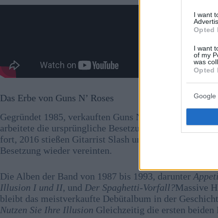
I want 
Advertis
Opted 
I want t
of my P
was col
Opted 
Google 
Das Erbe von Guns N’ Roses
Gegründet 1985, verkauften Guns N’ Roses weltweit üb
arbeitete die ursprüngliche Besetzung der Band zusa
fort, 2016 stießen Gitarrist Slash und Bassist Duff M
Besetzung wieder vereinten.
Die Alben der Band von 1987 bis 1993, darunter
Appeti
Illusion I und II
, und
Der Spaghetti-Vorfall?
Massive H
bleibt das meistverkaufte Debütalbum in der Geschich
Nutzen Sie Ihre Illusion
Gleichzeitig die ersten beiden