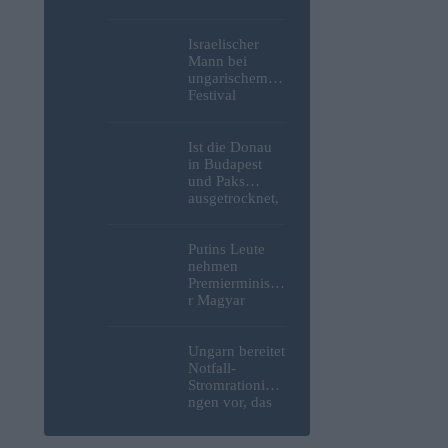
Weltkrieg,
menschliche
Überreste und
Israelischer
Sprengstoff aus
Mann bei
der Donau in
ungarischem
Budapest
Festival
geborgen –
niedergestoche
Fotos
n
Ist die Donau
in Budapest
und Paks
ausgetrocknet,
weil die
Slowaken sie
umgeleitet
Putins Leute
haben?
nehmen
Premierministe
r Magyar
erneut ins
Visier und
verspotten
Ungarn bereitet
diesmal die
Notfall-
Energiekrise
Stromrationieru
und das Paks-
ngen vor, das
Projekt
Kernkraftwerk
Paks könnte an