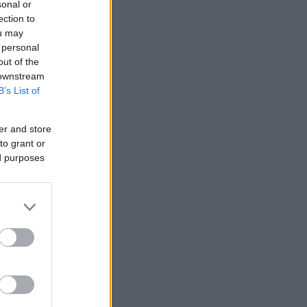
sonal or
ection to
ou may
 personal
out of the
 downstream
B’s List of
er and store
to grant or
ed purposes