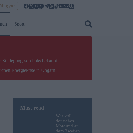
oMagyar
uren
Sport
e Stilllegung von Paks bekannt
lichen Energiekrise in Ungarn
Wertvolles
deutsches
Motorrad aus
dem Zweiten