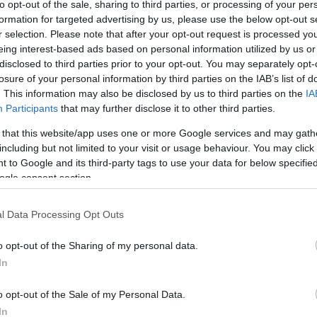
to opt-out of the sale, sharing to third parties, or processing of your per
formation for targeted advertising by us, please use the below opt-out s
r selection. Please note that after your opt-out request is processed y
eing interest-based ads based on personal information utilized by us or
disclosed to third parties prior to your opt-out. You may separately opt-
losure of your personal information by third parties on the IAB’s list of
. This information may also be disclosed by us to third parties on the
IA
Participants
that may further disclose it to other third parties.
 that this website/app uses one or more Google services and may gath
including but not limited to your visit or usage behaviour. You may click 
 to Google and its third-party tags to use your data for below specifi
ogle consent section.
ngarn auftritt Die Band spielte erstmals in Budapest
und teilte sich die Bühne mit Soundgarden und Faith
l Data Processing Opt Outs
urück und traten im Papp László Budapest Sportaréna
nden Verspätung berüchtigt wurde.
o opt-out of the Sharing of my personal data.
In
e im Puskás Aréna auf, wobei alle Standkarten
o opt-out of the Sale of my Personal Data.
In