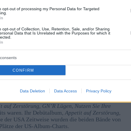
to opt-out of processing my Personal Data for Targeted
ing.
In
o opt-out of Collection, Use, Retention, Sale, and/or Sharing
ersonal Data that Is Unrelated with the Purposes for which it
lected.
In
consents
er 100 Millionen Alben, bis Mitte der 1990 er Jahre
CONFIRM
mmen, danach setzte Frontmann Axl Rose die Gruppe
cKagan wieder dazu, womit sie den Kern der klassischen
Data Deletion
Data Access
Privacy Policy
t auf Zerstörung
,
GN’R Lügen
,
Nutzen Sie Ihre
its waren. Ihr Debütalbum,
Appetit auf Zerstörung
,
te der USA Zeitweise wurden die beiden Bände von
 Plätze der US-Album-Charts.