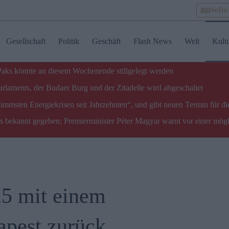
Hell
Gesellschaft
Politik
Geschäft
Flash News
Welt
Kult
 Paks könnte an diesem Wochenende stillgelegt werden
laments, der Budaer Burg und der Zitadelle wird abgeschaltet
limmsten Energiekrisen seit Jahrzehnten“, und gibt neuen Termin für di
ks bekannt gegeben; Premierminister Péter Magyar warnt vor einer mög
25 mit einem
pest zurück