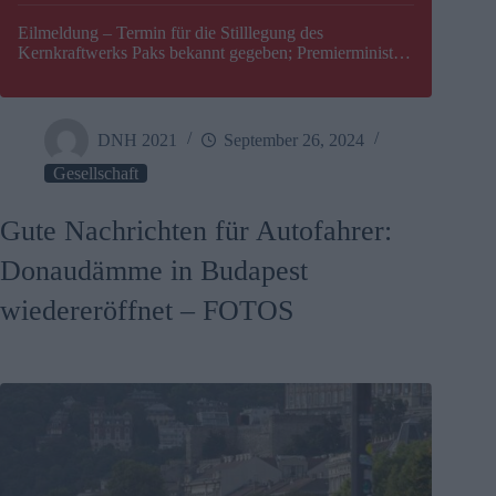
Eilmeldung – Termin für die Stilllegung des
Kernkraftwerks Paks bekannt gegeben; Premierminister
Péter Magyar warnt vor einer möglichen Energiekrise in
Ungarn
DNH 2021
September 26, 2024
Gesellschaft
Gute Nachrichten für Autofahrer:
Donaudämme in Budapest
wiedereröffnet – FOTOS