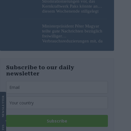
Stromrationierungen vor, das
Kernkraftwerk Paks könnte an
diesem Wochenende stillgelegt
werden
Ministerpräsident Péter Magyar
teilte gute Nachrichten bezüglich
freiwilliger
Verbrauchsreduzierungen mit, da
erneut Hitzerekorde gebrochen
wurden
Subscribe to our daily
newsletter
LETTER
NEWS
Subscribe
US