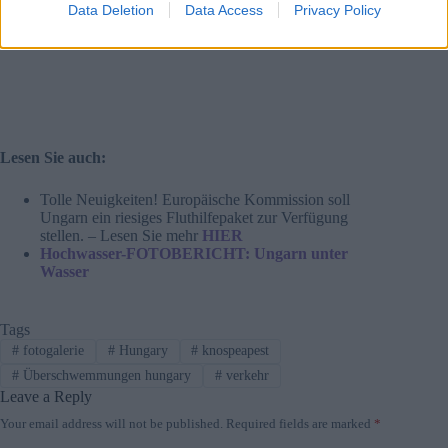
Data Deletion
Data Access
Privacy Policy
Lesen Sie auch:
Tolle Neuigkeiten! Europäische Kommission soll
Ungarn ein riesiges Fluthilfepaket zur Verfügung
stellen. – Lesen Sie mehr
HIER
Hochwasser-FOTOBERICHT: Ungarn unter
Wasser
Tags
#
fotogalerie
#
Hungary
#
knospeapest
#
Überschwemmungen hungary
#
verkehr
Leave a Reply
Your email address will not be published.
Required fields are marked
*