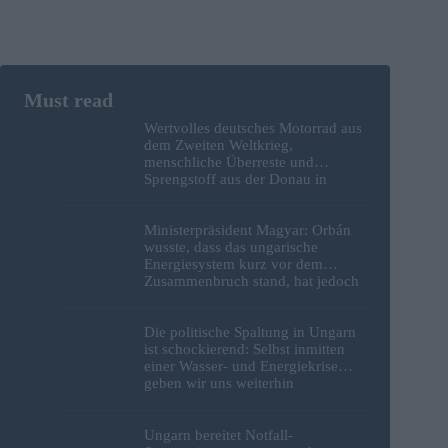
Wertvolles deutsches Motorrad aus
dem Zweiten Weltkrieg,
menschliche Überreste und
Sprengstoff aus der Donau in
Budapest geborgen – Fotos
Ministerpräsident Magyar: Orbán
wusste, dass das ungarische
Energiesystem kurz vor dem
Zusammenbruch stand, hat jedoch
nichts unternommen
Die politische Spaltung in Ungarn
ist schockierend: Selbst inmitten
einer Wasser- und Energiekrise
geben wir uns weiterhin
gegenseitig die Schuld
Ungarn bereitet Notfall-