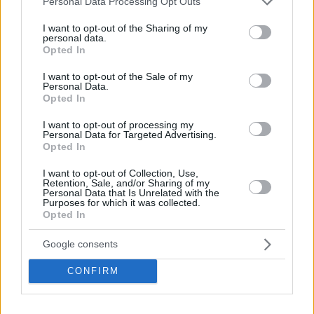
Personal Data Processing Opt Outs
services and may gather and store information including but
not limited to your visit or usage behaviour. You may click to
I want to opt-out of the Sharing of my
personal data.
grant or deny consent to Google and its third-party tags to
Opted In
use your data for below specified purposes in below Google
consent section.
I want to opt-out of the Sale of my
Personal Data.
Opted In
I want to opt-out of processing my
Personal Data for Targeted Advertising.
Opted In
I want to opt-out of Collection, Use,
Retention, Sale, and/or Sharing of my
Personal Data that Is Unrelated with the
Purposes for which it was collected.
Opted In
Google consents
CONFIRM