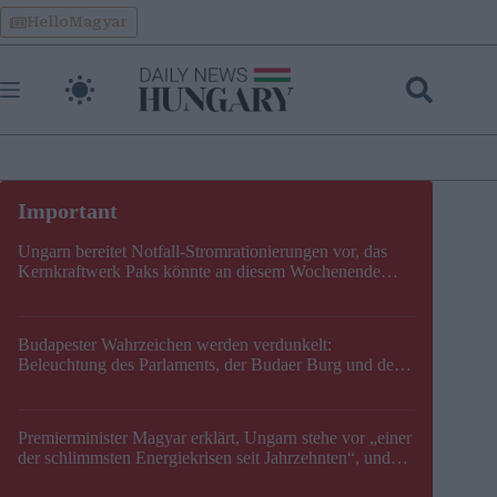
Skip
HelloMagyar
to
content
Ungarn bereitet Notfall-Stromrationierungen vor, das
Kernkraftwerk Paks könnte an diesem Wochenende
stillgelegt werden
Budapester Wahrzeichen werden verdunkelt:
Beleuchtung des Parlaments, der Budaer Burg und der
Zitadelle wird abgeschaltet
Premierminister Magyar erklärt, Ungarn stehe vor „einer
der schlimmsten Energiekrisen seit Jahrzehnten“, und
gibt neuen Termin für die Stilllegung von Paks bekannt