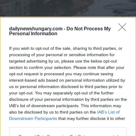
dailynewshungary.com -
Do Not Process My
Personal Information
Foto: MTI
In einem anderen Facebook-Beitrag, Karácsony
Geschrieben
If you wish to opt-out of the sale, sharing to third parties, or
Dass die Mitarbeiter der BKK den Tunnel der Straßenbahn
processing of your personal or sensitive information for
Nr. 2-2 B-23 reinigen, am Nachmittag führen sie die statische
targeted advertising by us, please use the below opt-out
Inspektion durch, während sie nachts die Oberleitungen und
section to confirm your selection. Please note that after your
den Signalapparat wieder aufbauen, Auf der Grundlage der
Pläne wird der Betrieb auf der Linie am Freitag im
opt-out request is processed you may continue seeing
Morgengrauen wieder aufgenommen.
interest-based ads based on personal information utilized by
us or personal information disclosed to third parties prior to
your opt-out. You may separately opt-out of the further
disclosure of your personal information by third parties on the
IAB’s list of downstream participants. This information may
also be disclosed by us to third parties on the
IAB’s List of
Downstream Participants
that may further disclose it to other
third parties.
Please note that this website/app uses one or more Google