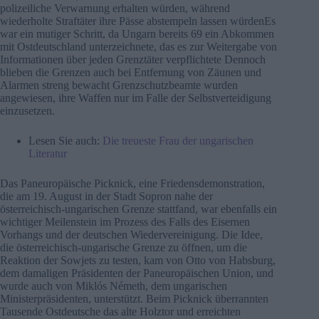
polizeiliche Verwarnung erhalten würden, während
wiederholte Straftäter ihre Pässe abstempeln lassen würdenEs
war ein mutiger Schritt, da Ungarn bereits 69 ein Abkommen
mit Ostdeutschland unterzeichnete, das es zur Weitergabe von
Informationen über jeden Grenztäter verpflichtete Dennoch
blieben die Grenzen auch bei Entfernung von Zäunen und
Alarmen streng bewacht Grenzschutzbeamte wurden
angewiesen, ihre Waffen nur im Falle der Selbstverteidigung
einzusetzen.
Lesen Sie auch:
Die treueste Frau der ungarischen
Literatur
Das Paneuropäische Picknick, eine Friedensdemonstration,
die am 19. August in der Stadt Sopron nahe der
österreichisch-ungarischen Grenze stattfand, war ebenfalls ein
wichtiger Meilenstein im Prozess des Falls des Eisernen
Vorhangs und der deutschen Wiedervereinigung. Die Idee,
die österreichisch-ungarische Grenze zu öffnen, um die
Reaktion der Sowjets zu testen, kam von Otto von Habsburg,
dem damaligen Präsidenten der Paneuropäischen Union, und
wurde auch von Miklós Németh, dem ungarischen
Ministerpräsidenten, unterstützt. Beim Picknick überrannten
Tausende Ostdeutsche das alte Holztor und erreichten