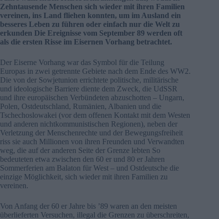
Zehntausende Menschen sich wieder mit ihren Familien
vereinen, ins Land fliehen konnten, um im Ausland ein
besseres Leben zu führen oder einfach nur die Welt zu
erkunden Die Ereignisse vom September 89 werden oft
als die ersten Risse im Eisernen Vorhang betrachtet.
Der Eiserne Vorhang war das Symbol für die Teilung
Europas in zwei getrennte Gebiete nach dem Ende des WW2.
Die von der Sowjetunion errichtete politische, militärische
und ideologische Barriere diente dem Zweck, die UdSSR
und ihre europäischen Verbündeten abzuschotten – Ungarn,
Polen, Ostdeutschland, Rumänien, Albanien und die
Tschechoslowakei (vor dem offenen Kontakt mit dem Westen
und anderen nichtkommunistischen Regionen), neben der
Verletzung der Menschenrechte und der Bewegungsfreiheit
riss sie auch Millionen von ihren Freunden und Verwandten
weg, die auf der anderen Seite der Grenze lebten So
bedeuteten etwa zwischen den 60 er und 80 er Jahren
Sommerferien am Balaton für West – und Ostdeutsche die
einzige Möglichkeit, sich wieder mit ihren Familien zu
vereinen.
Von Anfang der 60 er Jahre bis ’89 waren an den meisten
überlieferten Versuchen, illegal die Grenzen zu überschreiten,