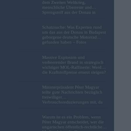
dem Zweiten Weltkrieg,
menschliche Überreste und
Sprengstoff aus der Donau in
Budapest geborgen – Fotos
Schatzsuche: Was Experten rund
um das aus der Donau in Budapest
geborgene deutsche Motorrad
gefunden haben – Fotos
Massive Explosion und
verheerender Brand in strategisch
wichtiger MOL-Raffinerie: Werden
die Kraftstoffpreise erneut steigen?
– Video
Ministerpräsident Péter Magyar
teilte gute Nachrichten bezüglich
freiwilliger
Verbrauchsreduzierungen mit, da
erneut Hitzerekorde gebrochen
wurden
Warum ist es ein Problem, wenn
Péter Magyar entscheidet, wer die
ungarischen öffentlich-rechtlichen