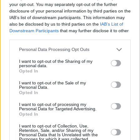
your opt-out. You may separately opt-out of the further
disclosure of your personal information by third parties on the
IAB’s list of downstream participants. This information may
also be disclosed by us to third parties on the
IAB’s List of
Downstream Participants
that may further disclose it to other
third parties.
Please note that this website/app uses one or more Google
Personal Data Processing Opt Outs
services and may gather and store information including but
Autobahngrenzübergangsstelle 
not limited to your visit or usage behaviour. You may click to
I want to opt-out of the Sharing of my
personal data.
grant or deny consent to Google and its third-party tags to
Opted In
use your data for below specified purposes in below Google
consent section.
I want to opt-out of the Sale of my
Personal Data.
Opted In
I want to opt-out of processing my
Personal Data for Targeted Advertising.
Opted In
I want to opt-out of Collection, Use,
Retention, Sale, and/or Sharing of my
Personal Data that Is Unrelated with the
Purposes for which it was collected.