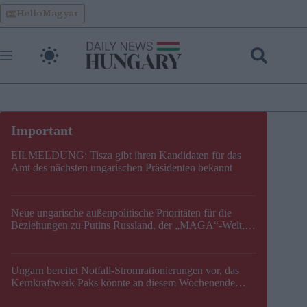
Skip
HelloMagyar
to
content
EILMELDUNG: Tisza gibt ihren Kandidaten für das
Amt des nächsten ungarischen Präsidenten bekannt
Neue ungarische außenpolitische Prioritäten für die
Beziehungen zu Putins Russland, der „MAGA“-Welt,
der EU, der V4, der NATO und dem Balkan festgelegt
Ungarn bereitet Notfall-Stromrationierungen vor, das
Kernkraftwerk Paks könnte an diesem Wochenende
stillgelegt werden