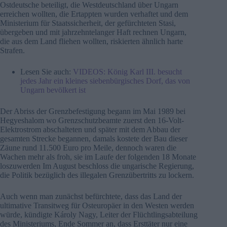
Ostdeutsche beteiligt, die Westdeutschland über Ungarn
erreichen wollten, die Ertappten wurden verhaftet und dem
Ministerium für Staatssicherheit, der gefürchteten Stasi,
übergeben und mit jahrzehntelanger Haft rechnen Ungarn,
die aus dem Land fliehen wollten, riskierten ähnlich harte
Strafen.
Lesen Sie auch:
VIDEOS: König Karl III. besucht
jedes Jahr ein kleines siebenbürgisches Dorf, das von
Ungarn bevölkert ist
Der Abriss der Grenzbefestigung begann im Mai 1989 bei
Hegyeshalom wo Grenzschutzbeamte zuerst den 16-Volt-
Elektrostrom abschalteten und später mit dem Abbau der
gesamten Strecke begannen, damals kostete der Bau dieser
Zäune rund 11.500 Euro pro Meile, dennoch waren die
Wachen mehr als froh, sie im Laufe der folgenden 18 Monate
loszuwerden Im August beschloss die ungarische Regierung,
die Politik bezüglich des illegalen Grenzübertritts zu lockern.
Auch wenn man zunächst befürchtete, dass das Land der
ultimative Transitweg für Osteuropäer in den Westen werden
würde, kündigte Károly Nagy, Leiter der Flüchtlingsabteilung
des Ministeriums, Ende Sommer an, dass Ersttäter nur eine