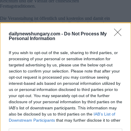
Reichtum und die Vielfalt der chinesischen
Festtagstraditionen.
Die Veranstaltung ist öffentlich und kostenlos und damit ein
hervorragendes Kulturprogramm für Familien, Auswanderer
und alle, die sich für asiatische Traditionen und Feste
dailynewshungary.com -
Do Not Process My
interessieren.
Personal Information
Details zur Veranstaltung
–
Datum:
6. Februar 2026 (Freitag)
If you wish to opt-out of the sale, sharing to third parties, or
–
Zeit:
14:00-17:00
processing of your personal or sensitive information for
–
Veranstaltungsort:
China Cultural Center Budapest
targeted advertising by us, please use the below opt-out
(1143 Budapest, Stefánia út 77.)
section to confirm your selection. Please note that after your
–
Eintritt:
Frei
opt-out request is processed you may continue seeing
interest-based ads based on personal information utilized by
Verfügbares Bild:
depositphotos.com
us or personal information disclosed to third parties prior to
your opt-out. You may separately opt-out of the further
disclosure of your personal information by third parties on the
IAB’s list of downstream participants. This information may
Tags
also be disclosed by us to third parties on the
IAB’s List of
#
budapest
#
category events in hungary
#
china
Downstream Participants
that may further disclose it to other
#
Hungary
#
New Years Eve
third parties.
Leave a Reply