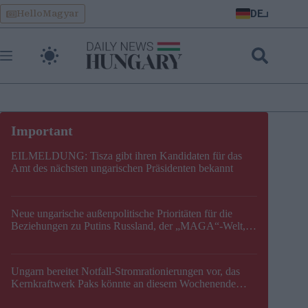
Skip
DE
HelloMagyar
to
content
EILMELDUNG: Tisza gibt ihren Kandidaten für das
Amt des nächsten ungarischen Präsidenten bekannt
Neue ungarische außenpolitische Prioritäten für die
Beziehungen zu Putins Russland, der „MAGA“-Welt,
der EU, der V4, der NATO und dem Balkan festgelegt
Ungarn bereitet Notfall-Stromrationierungen vor, das
Kernkraftwerk Paks könnte an diesem Wochenende
stillgelegt werden