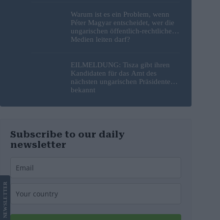
Warum ist es ein Problem, wenn
Péter Magyar entscheidet, wer die
ungarischen öffentlich-rechtlichen
Medien leiten darf?
EILMELDUNG: Tisza gibt ihren
Kandidaten für das Amt des
nächsten ungarischen Präsidenten
bekannt
Subscribe to our daily
newsletter
LETTER
NEWS