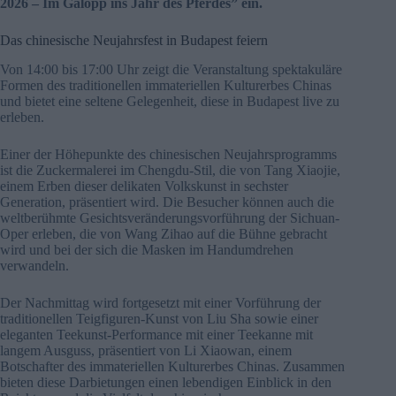
2026 – Im Galopp ins Jahr des Pferdes” ein.
Das chinesische Neujahrsfest in Budapest feiern
Von 14:00 bis 17:00 Uhr zeigt die Veranstaltung spektakuläre
Formen des traditionellen immateriellen Kulturerbes Chinas
und bietet eine seltene Gelegenheit, diese in Budapest live zu
erleben.
Einer der Höhepunkte des chinesischen Neujahrsprogramms
ist die Zuckermalerei im Chengdu-Stil, die von Tang Xiaojie,
einem Erben dieser delikaten Volkskunst in sechster
Generation, präsentiert wird. Die Besucher können auch die
weltberühmte Gesichtsveränderungsvorführung der Sichuan-
Oper erleben, die von Wang Zihao auf die Bühne gebracht
wird und bei der sich die Masken im Handumdrehen
verwandeln.
Der Nachmittag wird fortgesetzt mit einer Vorführung der
traditionellen Teigfiguren-Kunst von Liu Sha sowie einer
eleganten Teekunst-Performance mit einer Teekanne mit
langem Ausguss, präsentiert von Li Xiaowan, einem
Botschafter des immateriellen Kulturerbes Chinas. Zusammen
bieten diese Darbietungen einen lebendigen Einblick in den