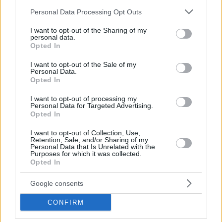
Your email address will not be published.
Required fields are marked
*
Please note that this website/app uses one or more Google
Personal Data Processing Opt Outs
services and may gather and store information including but
not limited to your visit or usage behaviour. You may click to
I want to opt-out of the Sharing of my
Name
*
personal data.
grant or deny consent to Google and its third-party tags to
Opted In
use your data for below specified purposes in below Google
Email
*
consent section.
I want to opt-out of the Sale of my
Personal Data.
Website
Opted In
I want to opt-out of processing my
Add Comment
*
Personal Data for Targeted Advertising.
Opted In
I want to opt-out of Collection, Use,
Retention, Sale, and/or Sharing of my
Personal Data that Is Unrelated with the
Purposes for which it was collected.
Opted In
Google consents
Save my name, email and website in this browser for the
next time I comment.
CONFIRM
Post Comment