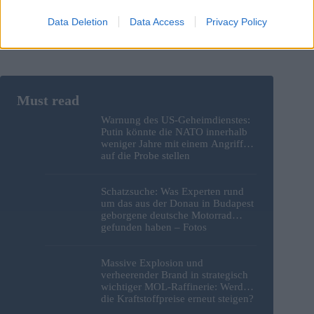
Data Deletion
Data Access
Privacy Policy
Warnung des US-Geheimdienstes:
Putin könnte die NATO innerhalb
weniger Jahre mit einem Angriff
auf die Probe stellen
Schatzsuche: Was Experten rund
um das aus der Donau in Budapest
geborgene deutsche Motorrad
gefunden haben – Fotos
Massive Explosion und
verheerender Brand in strategisch
wichtiger MOL-Raffinerie: Werden
die Kraftstoffpreise erneut steigen?
– Video