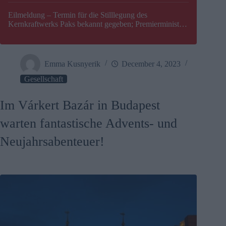
Eilmeldung – Termin für die Stilllegung des
Kernkraftwerks Paks bekannt gegeben; Premierminister
Péter Magyar warnt vor einer möglichen Energiekrise in
Ungarn
Emma Kusnyerik
December 4, 2023
Gesellschaft
Im Várkert Bazár in Budapest
warten fantastische Advents- und
Neujahrsabenteuer!