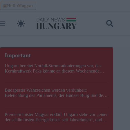
Skip
HelloMagyar
to
content
Ungarn bereitet Notfall-Stromrationierungen vor, das
Kernkraftwerk Paks könnte an diesem Wochenende
stillgelegt werden
Budapester Wahrzeichen werden verdunkelt:
Beleuchtung des Parlaments, der Budaer Burg und der
Zitadelle wird abgeschaltet
Premierminister Magyar erklärt, Ungarn stehe vor „einer
der schlimmsten Energiekrisen seit Jahrzehnten“, und
gibt neuen Termin für die Stilllegung von Paks bekannt