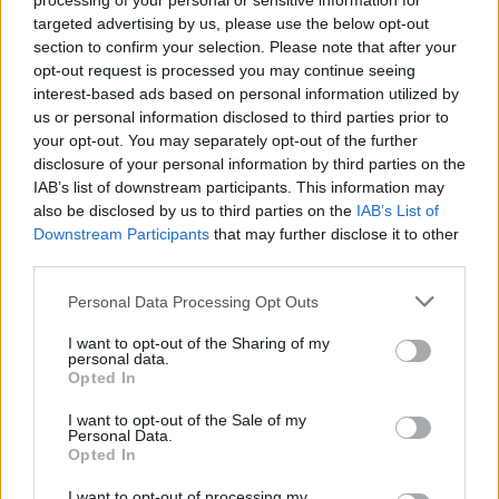
processing of your personal or sensitive information for
Beleuchtung des Adventskranzes
targeted advertising by us, please use the below opt-out
Am 3. Dezember zündeten sie offiziell die erste Kerze des
section to confirm your selection. Please note that after your
Adventskranzes anWenn das nicht Grund genug ist, den
opt-out request is processed you may continue seeing
Várkert Bazár zu besuchen, dann wird der Auftritt des
interest-based ads based on personal information utilized by
Honvéd Men’s Choir sicherlich alle dazu verleiten, sich über
us or personal information disclosed to third parties prior to
den Anblick und Klang dieses fantastischen Ereignisses zu
your opt-out. You may separately opt-out of the further
wundern. Neben vielen anderen großartigen Veranstaltungen
wird die Bagossy Brothers Company auch am 3. Dezember
disclosure of your personal information by third parties on the
auftreten. Darüber hinaus steht das „Dance in the Snow“-
IAB’s list of downstream participants. This information may
Konzert von Tamás Szarka auch auf der Musikkarte des
also be disclosed by us to third parties on the
IAB’s List of
Várkert Bazár.
Downstream Participants
that may further disclose it to other
third parties.
Kulturelle Strecke: Barcelona Gipsy balKan Orchestra
Please note that this website/app uses one or more Google
Personal Data Processing Opt Outs
Neben den vielen internationalen Gewürzen des diesjährigen
services and may gather and store information including but
Programms wird am 10. Dezember das Barcelona Gipsy
not limited to your visit or usage behaviour. You may click to
I want to opt-out of the Sharing of my
balKan Orchestra auf die Bühne gehen. Lassen Sie sich auch
personal data.
die kulturelle Auffrischung des Várkert Irodalom Aposztróf
grant or deny consent to Google and its third-party tags to
Opted In
nicht entgehen! Am 12. Dezember moderiert die Literatin
use your data for below specified purposes in below Google
Anna Juhász Marcsi Borbás und Olga Szederkényi.
consent section.
I want to opt-out of the Sale of my
Personal Data.
Budapest Bar Doppelkonzert
Opted In
Die Budapester Anwaltskammer wird am 17. Dezember auf
I want to opt-out of processing my