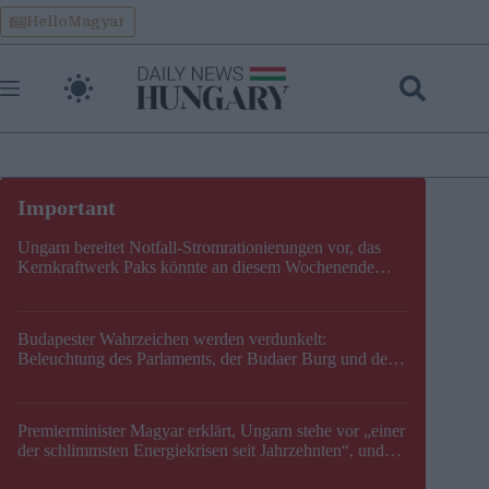
Skip
HelloMagyar
to
content
Ungarn bereitet Notfall-Stromrationierungen vor, das
Kernkraftwerk Paks könnte an diesem Wochenende
stillgelegt werden
Budapester Wahrzeichen werden verdunkelt:
Beleuchtung des Parlaments, der Budaer Burg und der
Zitadelle wird abgeschaltet
Premierminister Magyar erklärt, Ungarn stehe vor „einer
der schlimmsten Energiekrisen seit Jahrzehnten“, und
gibt neuen Termin für die Stilllegung von Paks bekannt