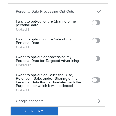
third parties.
#
Unfall
#
ungarn
Leave a Reply
Please note that this website/app uses one or more Google
Personal Data Processing Opt Outs
Your email address will not be published.
Required fields are marked
*
services and may gather and store information including but
not limited to your visit or usage behaviour. You may click to
I want to opt-out of the Sharing of my
personal data.
grant or deny consent to Google and its third-party tags to
Name
*
Opted In
use your data for below specified purposes in below Google
consent section.
I want to opt-out of the Sale of my
Email
*
Personal Data.
Opted In
Website
I want to opt-out of processing my
Personal Data for Targeted Advertising.
Opted In
Add Comment
*
I want to opt-out of Collection, Use,
Retention, Sale, and/or Sharing of my
Personal Data that Is Unrelated with the
Purposes for which it was collected.
Opted In
Google consents
Save my name, email and website in this browser for the
CONFIRM
next time I comment.