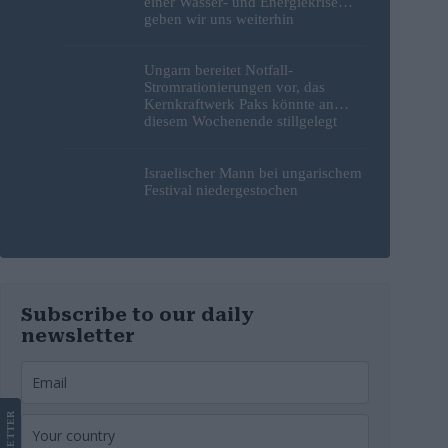
einer Wasser- und Energiekrise
geben wir uns weiterhin
gegenseitig die Schuld
Ungarn bereitet Notfall-
Stromrationierungen vor, das
Kernkraftwerk Paks könnte an
diesem Wochenende stillgelegt
werden
Israelischer Mann bei ungarischem
Festival niedergestochen
Subscribe to our daily
newsletter
LETTER