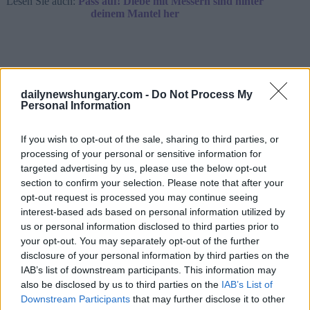
Lesen Sie auch:
Pass auf! Diebe mit Messern sind hinter
deinem Mantel her
Ein weiterer schwerer Brand ist auch später am Samstag
ausgebrochen, als Feuerwehrleute wegen eines Brandes im
dailynewshungary.com -
Do Not Process My
Keller im Budapester Bezirk VII in das Péterfy-Sándor-
Personal Information
Krankenhaus gerufen wurden.
Nach
Origo
In einem kleinen, 9 m2 großen Raum sind im
If you wish to opt-out of the sale, sharing to third parties, or
Keller unbenutzte Gegenstände in Brand geraten.
processing of your personal or sensitive information for
targeted advertising by us, please use the below opt-out
Zum Glück bereitete der Vorfall keine großen Probleme bei
section to confirm your selection. Please note that after your
der stationären Versorgung, lediglich ambulante Patienten
opt-out request is processed you may continue seeing
mussten das Gebäude verlassen.
interest-based ads based on personal information utilized by
Glücklicherweise konnte das Feuer erfolgreich gelöscht
us or personal information disclosed to third parties prior to
werden.
your opt-out. You may separately opt-out of the further
disclosure of your personal information by third parties on the
IAB’s list of downstream participants. This information may
also be disclosed by us to third parties on the
IAB’s List of
Tags
Downstream Participants
that may further disclose it to other
#
Feuerwehrmann
#
fotogalerie
#
Krankenhaus