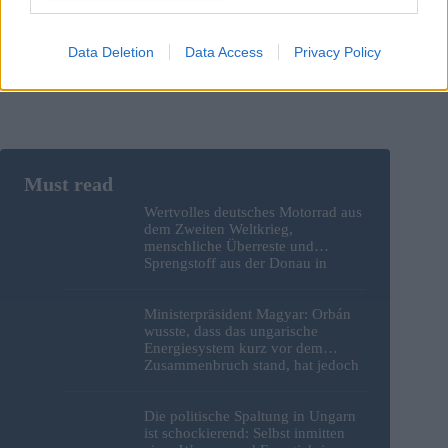
Post Comment
Data Deletion
Data Access
Privacy Policy
Wertvolles deutsches Motorrad aus
dem Zweiten Weltkrieg,
menschliche Überreste und
Sprengstoff aus der Donau in
Budapest geborgen – Fotos
Ministerpräsident Magyar: Orbán
wusste, dass das ungarische
Energiesystem kurz vor dem
Zusammenbruch stand, hat jedoch
nichts unternommen
Die politische Spaltung in Ungarn
ist schockierend: Selbst inmitten