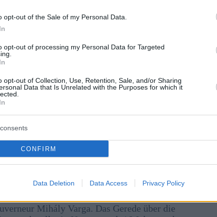
o opt-out of the Sale of my Personal Data.
In
to opt-out of processing my Personal Data for Targeted
ing.
In
o opt-out of Collection, Use, Retention, Sale, and/or Sharing
ersonal Data that Is Unrelated with the Purposes for which it
lected.
In
consents
CONFIRM
Data Deletion
Data Access
Privacy Policy
B/Orbán
r Lázár, Außenminister Péter Szijjártó, den
uverneur Mihály Varga. Das Gerede über die