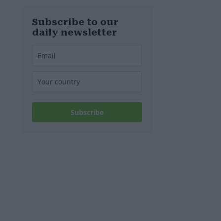
diesem
Wochenende
stillgelegt
Subscribe to our
werden
daily newsletter
Subscribe