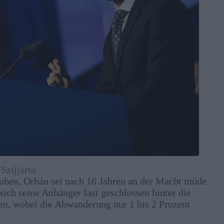
Szijjártó
auben, Orbán sei nach 16 Jahren an der Macht müde
sich seine Anhänger fast geschlossen hinter die
en, wobei die Abwanderung nur 1 bis 2 Prozent