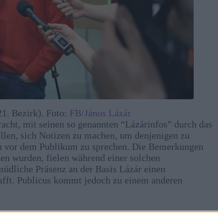
21. Bezirk). Foto:
FB/János Lázár
acht, mit seinen so genannten “Lázárinfos” durch das
tellen, sich Notizen zu machen, um denjenigen zu
gen vor dem Publikum zu sprechen. Die Bemerkungen
en wurden, fielen während einer solchen
üdliche Präsenz an der Basis Lázár einen
afft. Publicus kommt jedoch zu einem anderen