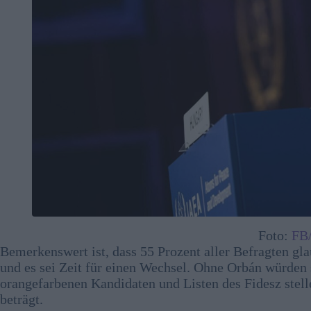
Foto:
FB/
Bemerkenswert ist, dass 55 Prozent aller Befragten gl
und es sei Zeit für einen Wechsel. Ohne Orbán würden 
orangefarbenen Kandidaten und Listen des Fidesz stell
beträgt.