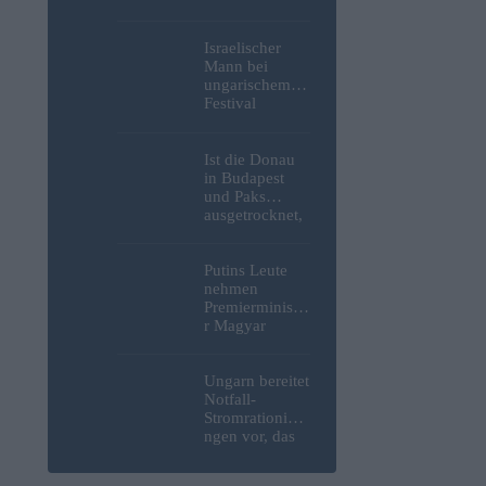
Weltkrieg,
menschliche
Überreste und
Israelischer
Sprengstoff aus
Mann bei
der Donau in
ungarischem
Budapest
Festival
geborgen –
niedergestoche
Fotos
n
Ist die Donau
in Budapest
und Paks
ausgetrocknet,
weil die
Slowaken sie
umgeleitet
Putins Leute
haben?
nehmen
Premierministe
r Magyar
erneut ins
Visier und
verspotten
Ungarn bereitet
diesmal die
Notfall-
Energiekrise
Stromrationieru
und das Paks-
ngen vor, das
Projekt
Kernkraftwerk
Paks könnte an