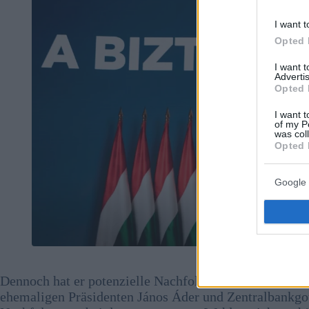
I want t
Opted 
I want 
Advertis
Opted 
I want t
of my P
was col
Opted 
Google 
Foto:
F
Dennoch hat er potenzielle Nachfolger genannt, darunte
ehemaligen Präsidenten János Áder und Zentralbankgo