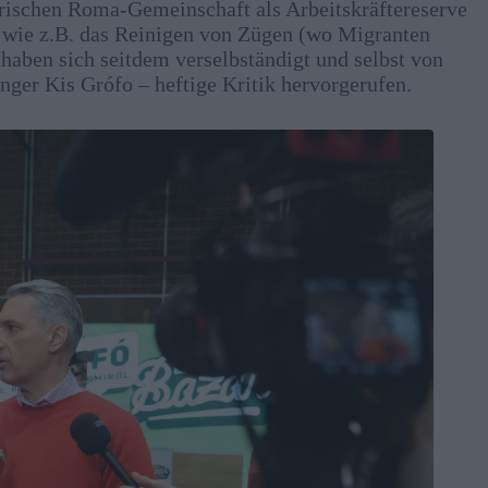
rischen Roma-Gemeinschaft als Arbeitskräftereserve
 wie z.B. das Reinigen von Zügen (wo Migranten
haben sich seitdem verselbständigt und selbst von
ger Kis Grófo – heftige Kritik hervorgerufen.