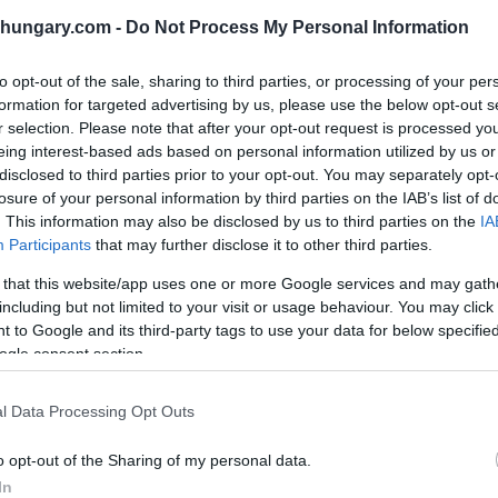
chfolge nicht auf der Tagesordnung
shungary.com -
Do Not Process My Personal Information
to opt-out of the sale, sharing to third parties, or processing of your per
rag gegeben wurde, ging sogar so weit, die Frage zu
formation for targeted advertising by us, please use the below opt-out s
, wenn Orbán zurücktreten würde – und wenn ja, wen
r selection. Please note that after your opt-out request is processed y
, die einen überwältigenden Vorsprung von Tisza
eing interest-based ads based on personal information utilized by us or
disclosed to third parties prior to your opt-out. You may separately opt-
nisterpräsidenten gesprochen. Viele meinen, dass Orbán
losure of your personal information by third parties on the IAB’s list of
uf sich nehmen lassen würde. Seine offiziellen
. This information may also be disclosed by us to third parties on the
IA
tem ausgeschlossen und hält sich selbst für den
Participants
that may further disclose it to other third parties.
 that this website/app uses one or more Google services and may gath
including but not limited to your visit or usage behaviour. You may click 
 to Google and its third-party tags to use your data for below specifi
ogle consent section.
l Data Processing Opt Outs
o opt-out of the Sharing of my personal data.
In