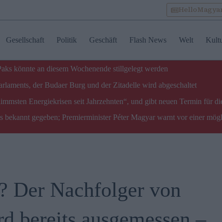
HelloMagya
Gesellschaft
Politik
Geschäft
Flash News
Welt
Kult
 Paks könnte an diesem Wochenende stillgelegt werden
laments, der Budaer Burg und der Zitadelle wird abgeschaltet
limmsten Energiekrisen seit Jahrzehnten“, und gibt neuen Termin für di
ks bekannt gegeben; Premierminister Péter Magyar warnt vor einer mög
m? Der Nachfolger von
rd bereits ausgemessen –