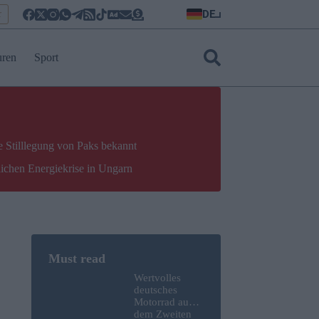
DE
r
uren
Sport
e Stilllegung von Paks bekannt
lichen Energiekrise in Ungarn
Wertvolles
deutsches
Motorrad aus
dem Zweiten