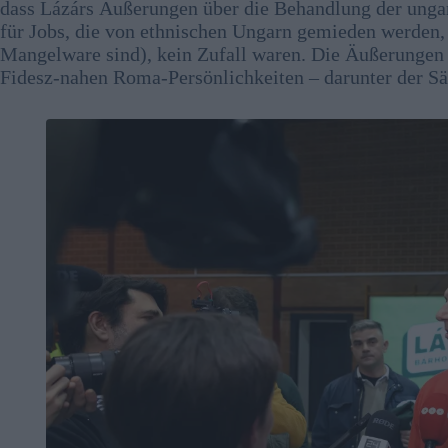
dass Lázárs Äußerungen über die Behandlung der unga
für Jobs, die von ethnischen Ungarn gemieden werden,
Mangelware sind), kein Zufall waren. Die Äußerungen 
Fidesz-nahen Roma-Persönlichkeiten – darunter der Sän