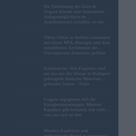
Die Einführung des Euro in
Ungarn könnte eine bedeutende
Anlagemöglichkeit im
Anleihebereich schaffen, so ein
Analyst
Viktor Orbán in Serbien zusammen
mit einem MOL-Manager und dem
umstrittenen Architekten des
Hatvanpuszta-Anwesens gefilmt
Schatzsuche: Was Experten rund
um das aus der Donau in Budapest
geborgene deutsche Motorrad
gefunden haben – Fotos
Ungarn engagieren sich für
Energieeinsparungen: Minister
Kapitány gibt bekannt, wie viele
von uns sich an den
Sparbemühungen beteiligt haben
Massive Explosion und
verheerender Brand in strategisch