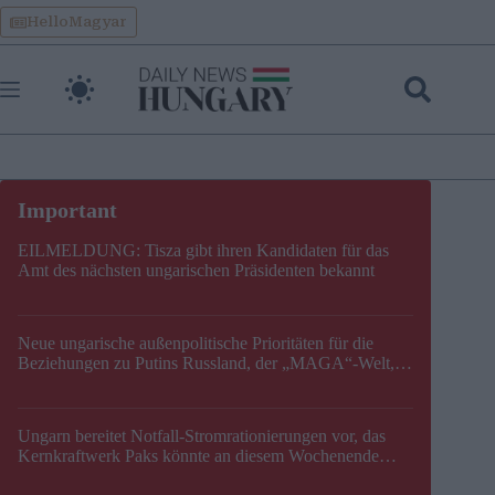
Skip
HelloMagyar
to
content
EILMELDUNG: Tisza gibt ihren Kandidaten für das
Amt des nächsten ungarischen Präsidenten bekannt
Neue ungarische außenpolitische Prioritäten für die
Beziehungen zu Putins Russland, der „MAGA“-Welt,
der EU, der V4, der NATO und dem Balkan festgelegt
Ungarn bereitet Notfall-Stromrationierungen vor, das
Kernkraftwerk Paks könnte an diesem Wochenende
stillgelegt werden