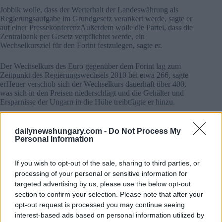
Jobbik wolle, dass der Werterhalt der Landeswährung als
Regierungsaufgabe im Grundgesetz verankert werde, sagte er
auf einer PressekonferenzAußerdem wolle die Partei, dass die
Zentralbank per Gesetz verpflichtet werde, ein
Wechselkursziel für den Forint festzulegen, sagte er.
Der Wechselkurs des Euro gegenüber dem Forint lag zum
Zeitpunkt des Regierungswechsels 2010 bei etwa 266, sagte
erHeuer verschob sich der Wechselkurs dauerhaft über 400,
was sich in den Preisen niederschlägt und die Gehälter und
Ersparnisse der Ungarn in die Höhe treibtfügte er hinzu.
Z Kárpát warf dem regierenden Fidesz vor, den Forint im
dailynewshungary.com -
Do Not Process My
Interesse exportorientierter multinationaler Unternehmen
Personal Information
gezielt zu schwächen.
Er sagte
Jobbik
Die beiden Änderungsanträge dem Parlament
If you wish to opt-out of the sale, sharing to third parties, or
noch in dieser Woche vorlegen würde.
processing of your personal or sensitive information for
targeted advertising by us, please use the below opt-out
Lesen Sie auch:
Beabsichtigt die Regierung, den
section to confirm your selection. Please note that after your
Forint-Wechselkurs zu stärken?
opt-out request is processed you may continue seeing
interest-based ads based on personal information utilized by