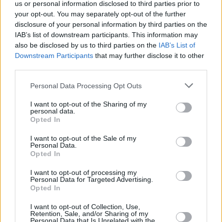
us or personal information disclosed to third parties prior to
Lesen Sie auch
your opt-out. You may separately opt-out of the further
Schwacher Forint: Euroisierung in
disclosure of your personal information by third parties on the
Ungarn kommt
IAB’s list of downstream participants. This information may
also be disclosed by us to third parties on the
IAB’s List of
Downstream Participants
that may further disclose it to other
third parties.
Please note that this website/app uses one or more Google
Personal Data Processing Opt Outs
Tags
services and may gather and store information including but
#
Forint
#
Jobbik
#
nationalbank von ungarn
not limited to your visit or usage behaviour. You may click to
I want to opt-out of the Sharing of my
#
Parlament
#
ungarische Wirtschaft
personal data.
grant or deny consent to Google and its third-party tags to
Opted In
#
ungarisches parlament
#
ungarn
#
verfassungsänderung
use your data for below specified purposes in below Google
#
Währung
consent section.
I want to opt-out of the Sale of my
Leave a Reply
Personal Data.
Opted In
Your email address will not be published.
Required fields are marked
*
I want to opt-out of processing my
Personal Data for Targeted Advertising.
Name
*
Opted In
Email
*
I want to opt-out of Collection, Use,
Retention, Sale, and/or Sharing of my
Personal Data that Is Unrelated with the