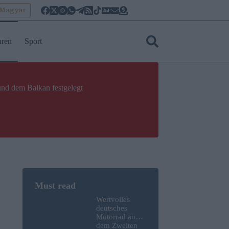
oMagyar
uren
Sport
und dem Balkan festgelegt
Wertvolles
deutsches
Motorrad aus
dem Zweiten