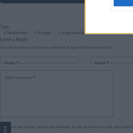
Tags
#
Berühmtheit
#
Kumpel
#
programmführer
#
Theater
#
ungar
Leave a Reply
Your email address will not be published.
Required fields are marked
*
Name
*
Email
*
Add Comment
*
Save my name, email and website in this browser for the next time