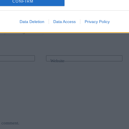
CONFIRM
Data Deletion
Data Access
Privacy Policy
n
#
vereinigte staaten
Website
 I comment.