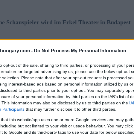
e Schauspieler wird im Erkel Theater in Budapest
rchesterproduktion von The Music Critic wird der
shungary.com -
Do Not Process My Personal Information
itung von Aleksey Igudesman und dem Danubia
nterhaltungsseite der klassischen Musik zu
en. Die Figur, die er porträtiert, wird am 2. Oktober
to opt-out of the sale, sharing to third parties, or processing of your per
formation for targeted advertising by us, please use the below opt-out s
Zitate und Meinungen aus zeitgenössischen
r selection. Please note that after your opt-out request is processed y
fsagen.
eing interest-based ads based on personal information utilized by us or
disclosed to third parties prior to your opt-out. You may separately opt-
 Brahms ein “talentloser Bastard” und Claude Debussy
losure of your personal information by third parties on the IAB’s list of
achtungen seien in Rezensionen der vergangenen
. This information may also be disclosed by us to third parties on the
IA
h-deutschen Geiger und Komponisten Aleksey
Participants
that may further disclose it to other third parties.
ner Zeitgenossen nicht bewährt habenIn der
 that this website/app uses one or more Google services and may gath
including but not limited to your visit or usage behaviour. You may click 
 to Google and its third-party tags to use your data for below specifi