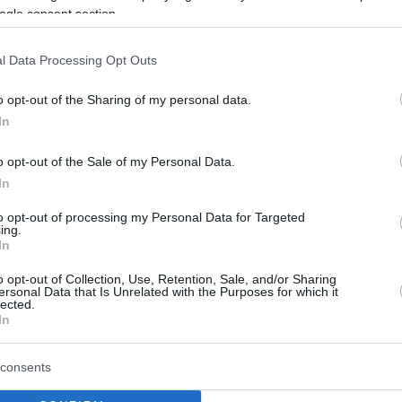
rstücken und deren Autoren basierende Produktion
ogle consent section.
terbegleitung – und ist seitdem weltweit ein großer
miere von The Music Critic zeigt nicht nur einige
l Data Processing Opt Outs
iner musikalischen Debatte mit
Johannes Malkowitsch
.
ühmter Komponisten wie Bach, Mozart, Beethoven,
o opt-out of the Sharing of my personal data.
, Kancheli, Piazzolla und Igudesman Das Stück ist
In
o opt-out of the Sale of my Personal Data.
 Zusammenarbeit mit John Malkovich vor, nachdem es
In
to opt-out of processing my Personal Data for Targeted
ing.
In
r der Welt, außerdem steht er regelmäßig auf der Bühne
tgewirkt.
o opt-out of Collection, Use, Retention, Sale, and/or Sharing
ersonal Data that Is Unrelated with the Purposes for which it
lected.
In
consents
! VIDEO