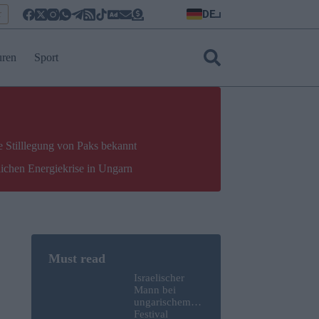
DE
r
uren
Sport
e Stilllegung von Paks bekannt
lichen Energiekrise in Ungarn
Israelischer
Mann bei
ungarischem
Festival