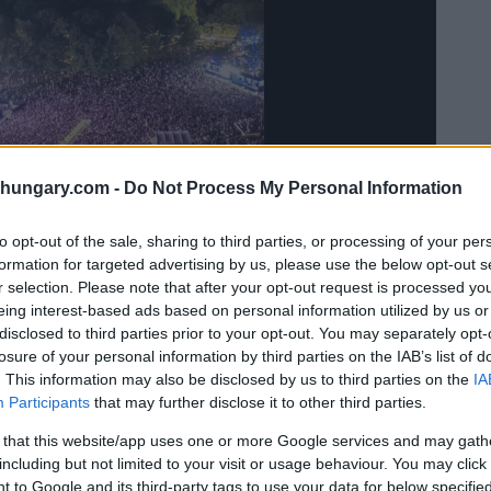
shungary.com -
Do Not Process My Personal Information
to opt-out of the sale, sharing to third parties, or processing of your per
formation for targeted advertising by us, please use the below opt-out s
r selection. Please note that after your opt-out request is processed y
get Festival
eing interest-based ads based on personal information utilized by us or
s Niveau
disclosed to third parties prior to your opt-out. You may separately opt-
losure of your personal information by third parties on the IAB’s list of
. This information may also be disclosed by us to third parties on the
IA
nd Programme für jüngere Generationen zu
Participants
that may further disclose it to other third parties.
 aus wichtigen Entsendeländern wie den Niederlanden,
 that this website/app uses one or more Google services and may gath
das Niveau von 2025 erreicht haben. Auch die Zahl der
including but not limited to your visit or usage behaviour. You may click 
 sind optimistisch, dass sich die neue Struktur auf
 to Google and its third-party tags to use your data for below specifi