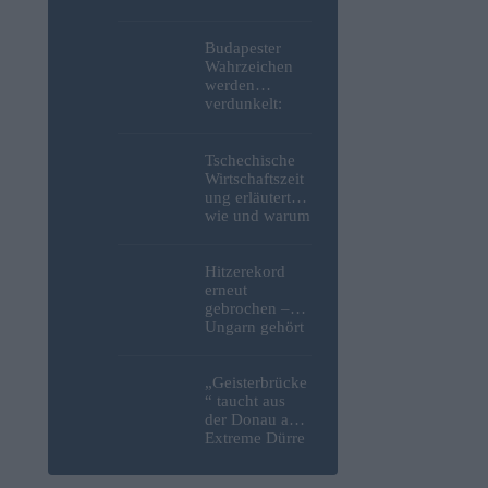
niedergestoche
n
Budapester
Wahrzeichen
werden
verdunkelt:
Beleuchtung
des Parlaments,
der Budaer
Tschechische
Burg und der
Wirtschaftszeit
Zitadelle wird
ung erläutert,
abgeschaltet
wie und warum
sich Tesco aus
Ungarn
zurückziehen
Hitzerekord
wird
erneut
gebrochen –
Ungarn gehört
zu den
heißesten
Ländern
„Geisterbrücke
Europas
“ taucht aus
der Donau auf:
Extreme Dürre
legt längst
verschollenes