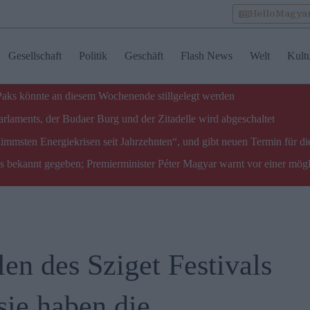
HelloMagya
Gesellschaft
Politik
Geschäft
Flash News
Welt
Kult
 Paks könnte an diesem Wochenende stillgelegt werden
laments, der Budaer Burg und der Zitadelle wird abgeschaltet
limmsten Energiekrisen seit Jahrzehnten“, und gibt neuen Termin für di
ks bekannt gegeben; Premierminister Péter Magyar warnt vor einer mög
en des Sziget Festivals
sie haben die