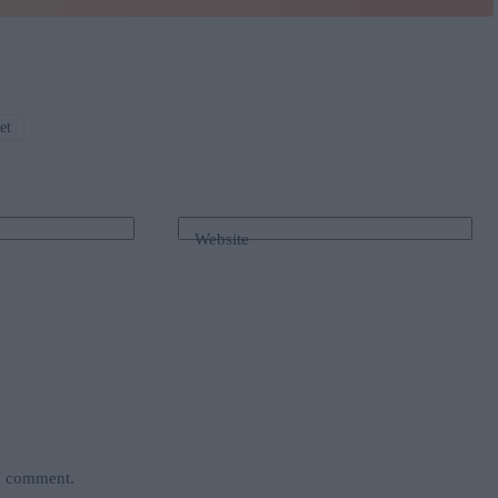
et
Website
 I comment.