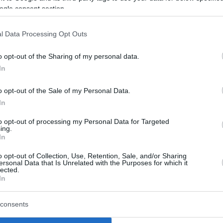
ogle consent section.
hne für ungarische Künstler schaffen. Der Dead Klub
l Data Processing Opt Outs
bina für alternative Techno-Musik sorgen.
o opt-out of the Sharing of my personal data.
In
kalischen Lineups für das Sziget 
sind da
 - Video
o opt-out of the Sale of my Personal Data.
In
es Zielpublikum
to opt-out of processing my Personal Data for Targeted
ing.
In
nkultur und NGOs geben. Die Hauptbühne erhält ein
pots, Cafés und alkoholfreie Cocktailbars. Alle
o opt-out of Collection, Use, Retention, Sale, and/or Sharing
ersonal Data that Is Unrelated with the Purposes for which it
ood Court-Konzept wird nach dem Vorbild des
Time
lected.
ronomie.
In
consents