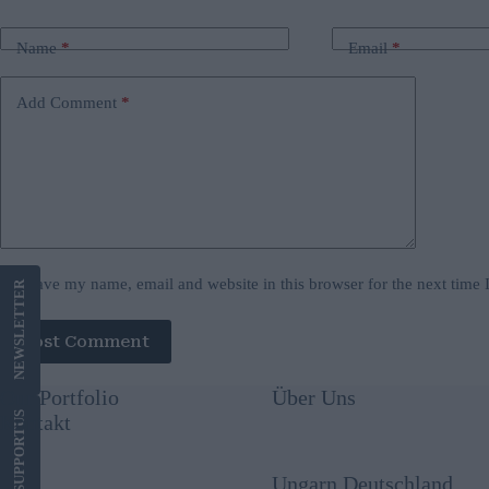
Name
*
Email
*
Add Comment
*
Save my name, email and website in this browser for the next time
LETTER
Post Comment
NEWS
Our Portfolio
Über Uns
US
Kontakt
SUPPORT
Ungarn Deutschland