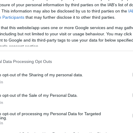
losure of your personal information by third parties on the IAB’s list of
er geplanten Mittel “aufgrund von Handlungen, die
. This information may also be disclosed by us to third parties on the
IA
in erhebliches Risiko von Liquiditätsproblemen
Participants
that may further disclose it to other third parties.
 that this website/app uses one or more Google services and may gath
including but not limited to your visit or usage behaviour. You may click 
tstadt zwar erfolgreich gewesen sei, dies aber nicht
 to Google and its third-party tags to use your data for below specifi
ursprünglich genehmigten Haushaltsbeschluss
ogle consent section.
l Data Processing Opt Outs
) in der von der Regierung zugesagten Unterstützung
o opt-out of the Sharing of my personal data.
In
aben des Stadthaushalts auf Basis des ersten
o opt-out of the Sale of my Personal Data.
n HUF (
35 Mio. EUR
) der Ausgaben, von denen ein
In
to opt-out of processing my Personal Data for Targeted
ing.
t bewilligt werden, müsse die Stadt im vierten Quartal
In
turierung der benötigten Mittel im Rahmen des