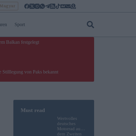
oMagyar
uren
Sport
em Balkan festgelegt
e Stilllegung von Paks bekannt
Wertvolles
deutsches
Motorrad aus
dem Zweiten