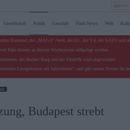
Hell
Gesellschaft
Politik
Geschäft
Flash News
Welt
Kult
u Putins Russland, der „MAGA“-Welt, der EU, der V4, der NATO und d
twerk Paks könnte an diesem Wochenende stillgelegt werden
laments, der Budaer Burg und der Zitadelle wird abgeschaltet
limmsten Energiekrisen seit Jahrzehnten“, und gibt neuen Termin für di
tik
zung, Budapest strebt