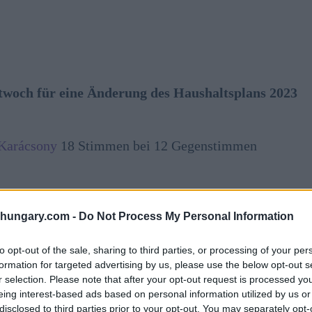
och für eine Änderung des Haushaltsplans 2023
Karácsony
18 Stimmen bei 12 Gegenstimmen
altsordnung ab, um sicherzustellen, dass Mittel, die
nnahmen Ausgaben decken können.
shungary.com -
Do Not Process My Personal Information
 das Risiko, das von dem ungleichmäßigen Fluss der
to opt-out of the sale, sharing to third parties, or processing of your per
formation for targeted advertising by us, please use the below opt-out s
des Haushaltsplans angesichts der “minimalen
r selection. Please note that after your opt-out request is processed y
des Stadtrats bei seiner Kreditaufnahmegrenze
eing interest-based ads based on personal information utilized by us or
disclosed to third parties prior to your opt-out. You may separately opt-