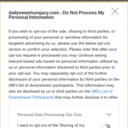
Lebensunterhalt zu decken, erwies sich die Sprachbarriere als
entmutigender In einem Interview mit Herrn Csoma verriet
ein Student, dass sie eine Nacht brauchten, um eine einzelne
dailynewshungary.com -
Do Not Process My
Seite ihres ungarischen Lehrbuchs zu übersetzen Das erste
Personal Information
ungarisch-koreanische Wörterbuch wurde von Dr. Aladár
Sövény, einem Japanischlehrer an der Sándor Pet.fi
If you wish to opt-out of the sale, sharing to third parties, or
Secondary School, zusammengestellt, der koreanische
processing of your personal or sensitive information for
Charaktere akribisch mit einem Stift beschrieb.
targeted advertising by us, please use the below opt-out
section to confirm your selection. Please note that after your
opt-out request is processed you may continue seeing
interest-based ads based on personal information utilized by
us or personal information disclosed to third parties prior to
your opt-out. You may separately opt-out of the further
disclosure of your personal information by third parties on the
IAB’s list of downstream participants. This information may
also be disclosed by us to third parties on the
IAB’s List of
Downstream Participants
that may further disclose it to other
third parties.
Please note that this website/app uses one or more Google
Personal Data Processing Opt Outs
services and may gather and store information including but
not limited to your visit or usage behaviour. You may click to
I want to opt-out of the Sharing of my