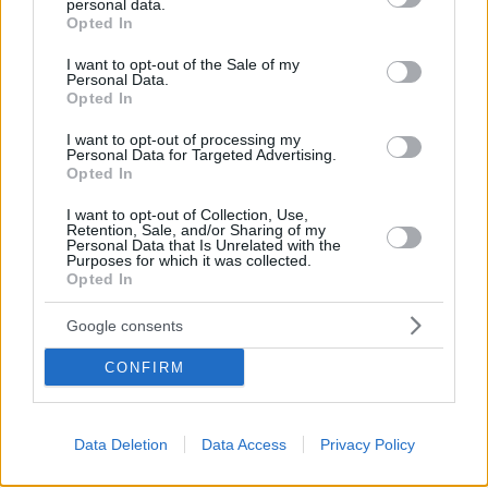
personal data.
grant or deny consent to Google and its third-party tags to
Opted In
use your data for below specified purposes in below Google
consent section.
I want to opt-out of the Sale of my
Personal Data.
Opted In
I want to opt-out of processing my
Personal Data for Targeted Advertising.
Opted In
I want to opt-out of Collection, Use,
Retention, Sale, and/or Sharing of my
Personal Data that Is Unrelated with the
Purposes for which it was collected.
Opted In
Schulzimmer in Ungarn 1955 Quelle: Fo
Im Laufe der Zeit beherrschten viele koreanische Studenten
Ungarisch und schmiedeten Freundschaften in Ungarn, die
Google consents
im Gegensatz zu Nordkoreas anhaltender Armut,
Kriegsführung und brutaler Diktatur standen.
CONFIRM
Nordkoreanische Studenten sammeln sich mit den
Freiheitskämpfern
Data Deletion
Data Access
Privacy Policy
Inmitten der Oktoberrevolution 1956, als Tausende
ungarischer Arbeiter und Studenten Barrikaden gegen