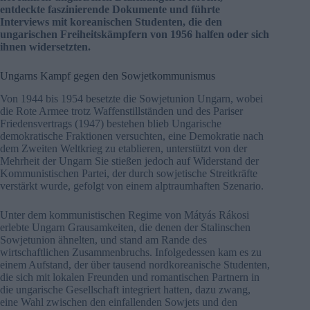
entdeckte faszinierende Dokumente und führte
Interviews mit koreanischen Studenten, die den
ungarischen Freiheitskämpfern von 1956 halfen oder sich
ihnen widersetzten.
Ungarns Kampf gegen den Sowjetkommunismus
Von 1944 bis 1954 besetzte die Sowjetunion Ungarn, wobei
die Rote Armee trotz Waffenstillständen und des Pariser
Friedensvertrags (1947) bestehen blieb Ungarische
demokratische Fraktionen versuchten, eine Demokratie nach
dem Zweiten Weltkrieg zu etablieren, unterstützt von der
Mehrheit der Ungarn Sie stießen jedoch auf Widerstand der
Kommunistischen Partei, der durch sowjetische Streitkräfte
verstärkt wurde, gefolgt von einem alptraumhaften Szenario.
Unter dem kommunistischen Regime von Mátyás Rákosi
erlebte Ungarn Grausamkeiten, die denen der Stalinschen
Sowjetunion ähnelten, und stand am Rande des
wirtschaftlichen Zusammenbruchs. Infolgedessen kam es zu
einem Aufstand, der über tausend nordkoreanische Studenten,
die sich mit lokalen Freunden und romantischen Partnern in
die ungarische Gesellschaft integriert hatten, dazu zwang,
eine Wahl zwischen den einfallenden Sowjets und den