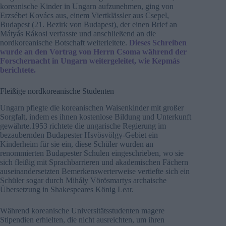
koreanische Kinder in Ungarn aufzunehmen, ging von
Erzsébet Kovács aus, einem Viertklässler aus Csepel,
Budapest (21. Bezirk von Budapest), der einen Brief an
Mátyás Rákosi verfasste und anschließend an die
nordkoreanische Botschaft weiterleitete.
Dieses Schreiben
wurde an den Vortrag von Herrn Csoma während der
Forschernacht in Ungarn weitergeleitet, wie Kepmás
berichtete.
Fleißige nordkoreanische Studenten
Ungarn pflegte die koreanischen Waisenkinder mit großer
Sorgfalt, indem es ihnen kostenlose Bildung und Unterkunft
gewährte.1953 richtete die ungarische Regierung im
bezaubernden Budapester Hsvösvölgy-Gebiet ein
Kinderheim für sie ein, diese Schüler wurden an
renommierten Budapester Schulen eingeschrieben, wo sie
sich fleißig mit Sprachbarrieren und akademischen Fächern
auseinandersetzten Bemerkenswerterweise vertiefte sich ein
Schüler sogar durch Mihály Vörösmartys archaische
Übersetzung in Shakespeares König Lear.
Während koreanische Universitätsstudenten magere
Stipendien erhielten, die nicht ausreichten, um ihren