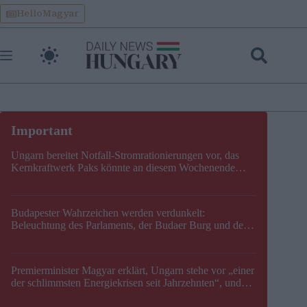
Skip
HelloMagyar
to
content
Ungarn bereitet Notfall-Stromrationierungen vor, das
Kernkraftwerk Paks könnte an diesem Wochenende
stillgelegt werden
Budapester Wahrzeichen werden verdunkelt:
Beleuchtung des Parlaments, der Budaer Burg und der
Zitadelle wird abgeschaltet
Premierminister Magyar erklärt, Ungarn stehe vor „einer
der schlimmsten Energiekrisen seit Jahrzehnten“, und
gibt neuen Termin für die Stilllegung von Paks bekannt