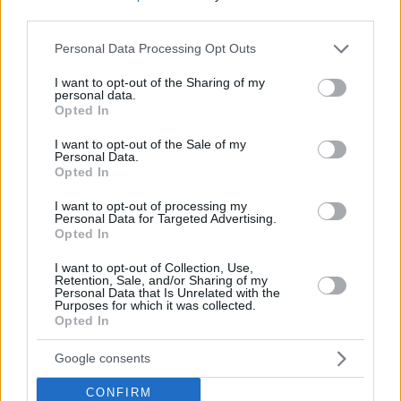
Werden Flüge nach Budapest betroffen sein?
third parties.
O’Leary hat sich noch nicht dazu geäußert, ob auch die Flüge
Please note that this website/app uses one or more Google
Personal Data Processing Opt Outs
nach Budapest betroffen sein könnten. Er sagte, der
services and may gather and store information including but
entscheidende Faktor sei, welche Flughäfen noch eine
not limited to your visit or usage behaviour. You may click to
I want to opt-out of the Sharing of my
ausreichende Treibstoffversorgung gewährleisten können.
personal data.
grant or deny consent to Google and its third-party tags to
Opted In
use your data for below specified purposes in below Google
Dies bedeutet Unsicherheit für Reisende, die während der
consent section.
Sommerferien von und nach Ungarn fliegen, insbesondere
I want to opt-out of the Sale of my
wenn sich die geopolitische Lage in den kommenden
Personal Data.
Wochen nicht verbessert.
Opted In
I want to opt-out of processing my
Die ungarische Fluggesellschaft Wizz Air hat sich noch nicht
Personal Data for Targeted Advertising.
dazu geäußert, ob sie Kerosinknappheit oder mögliche
Opted In
Streckenstreichungen erwartet.
I want to opt-out of Collection, Use,
Falls Sie es verpasst haben:
Retention, Sale, and/or Sharing of my
Personal Data that Is Unrelated with the
Purposes for which it was collected.
Ryanair stellt fünf neue Budapest-Routen vor und
Opted In
erweitert die Basis – aber es gibt etwas, das das
Wachstum bremsen könnte
Google consents
Ticketpreise könnten in diesem Frühjahr weiter steigen
CONFIRM