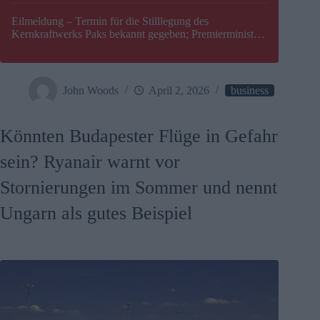
Eilmeldung – Termin für die Stilllegung des
Kernkraftwerks Paks bekannt gegeben; Premierminister
Péter Magyar warnt vor einer möglichen Energiekrise in
Ungarn
John Woods
April 2, 2026
business
Könnten Budapester Flüge in Gefahr
sein? Ryanair warnt vor
Stornierungen im Sommer und nennt
Ungarn als gutes Beispiel