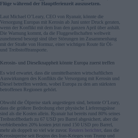
Flüge während der Hauptferienzeit auszusetzen.
Laut Michael O’Leary, CEO von Ryanair, könnte die
Versorgung Europas mit Kerosin ab Juni unter Druck geraten,
wenn der Konflikt mit dem Iran den ganzen April über anhält.
Die Warnung kommt, da die Fluggesellschaften weltweit
zunehmend besorgt sind über Störungen im Zusammenhang
mit der Straße von Hormuz, einer wichtigen Route für Öl-
und Treibstofftransporte.
Kerosin- und Dieselknappheit könnte Europa zuerst treffen
Es wird erwartet, dass die unmittelbarsten wirtschaftlichen
Auswirkungen des Konflikts die Versorgung mit Kerosin und
Diesel betreffen werden, wobei Europa zu den am stärksten
betroffenen Regionen gehört.
Obwohl die Ölpreise stark angestiegen sind, betonte O’Leary,
dass die größere Bedrohung eher physische Lieferengpässe
sind als die Kosten allein. Ryanair hat bereits rund 80% seines
Treibstoffbedarfs zu 67 USD pro Barrel abgesichert, aber die
verbleibenden 20% kosten jetzt rund 150 USD pro Barrel,
mehr als doppelt so viel wie zuvor.
Reuters berichtet
, dass die
Kerosinpreise seit Beginn des Iran-Krieges von Trump und