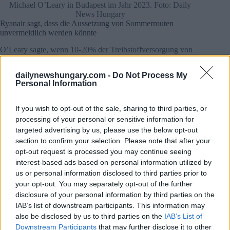
Michael O’Leary in Budapest im Jahr 2023. Foto: Daily
News Hungary
Ryanair sagt, dass die Aussetzung von Sommerrouten
unvermeidlich werden könnte
O’Leary sagte, wenn 10-20% der Treibstoffversorgung von
Ryanair zwischen Juni und August unsicher wird, könnte die
Fluggesellschaft trotz der Bedeutung der Sommersaison keine
dailynewshungary.com -
Do Not Process My
andere Wahl haben, als ausgewählte Strecken auszusetzen.
Personal Information
Er wies darauf hin, dass es bereits erste Warnzeichen in Asien
gibt, wo einige Flughäfen Berichten zufolge keine
If you wish to opt-out of the sale, sharing to third parties, or
zusätzlichen Flugzeuge mehr aufnehmen, weil der Treibstoff
processing of your personal or sensitive information for
knapp ist. Lufthansa-Chef Carsten Spohr hat auch signalisiert,
targeted advertising by us, please use the below opt-out
dass die asiatischen Märkte die Auswirkungen wahrscheinlich
section to confirm your selection. Please note that after your
zuerst spüren werden.
opt-out request is processed you may continue seeing
interest-based ads based on personal information utilized by
Mehrere Fluggesellschaften haben bereits begonnen, ihren
us or personal information disclosed to third parties prior to
Betrieb anzupassen. SAS und Vietnam Airlines haben ihre
your opt-out. You may separately opt-out of the further
Flüge vorübergehend eingestellt, während United Airlines
Berichten zufolge weniger profitable Strecken nicht mehr
disclosure of your personal information by third parties on the
bedient, da die Fluggesellschaften der Treibstoffeffizienz und
IAB’s list of downstream participants. This information may
der Ausfallsicherheit ihres Netzwerks Vorrang einräumen.
also be disclosed by us to third parties on the
IAB’s List of
Downstream Participants
that may further disclose it to other