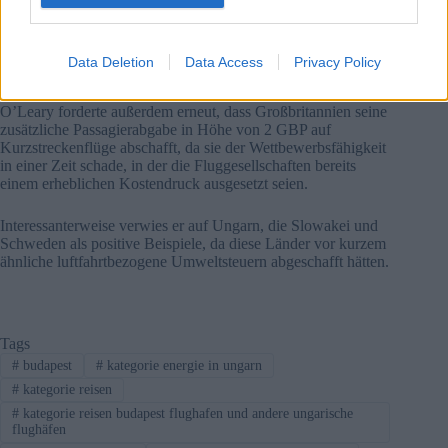
Trotz der ernsthafteren Sorge um das Angebot rechnet
Ryanair immer noch mit einem Anstieg der Ticketpreise um
3-4% zwischen April und Juni, bedingt durch höhere
Data Deletion
Data Access
Privacy Policy
Treibstoffkosten und den branchenweiten Kapazitätsdruck.
O’Leary forderte außerdem erneut, dass Großbritannien seine
zusätzliche Passagierabgabe in Höhe von 2 GBP auf
Kurzstreckenflüge abschafft, da sie der Wettbewerbsfähigkeit
in einer Zeit schade, in der die Fluggesellschaften bereits
einem erheblichen Kostendruck ausgesetzt seien.
Interessanterweise verwies er auf Ungarn, die Slowakei und
Schweden als positive Beispiele, da diese Länder vor kurzem
ähnliche luftfahrtbezogene Umweltsteuern abgeschafft hätten.
Tags
#
budapest
#
kategorie energie in ungarn
#
kategorie reisen
#
kategorie reisen budapest flughafen und andere ungarische
flughäfen