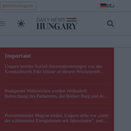
Skip
DE
HelloMagyar
to
content
Ungarn bereitet Notfall-Stromrationierungen vor, das
Kernkraftwerk Paks könnte an diesem Wochenende
stillgelegt werden
Budapester Wahrzeichen werden verdunkelt:
Beleuchtung des Parlaments, der Budaer Burg und der
Zitadelle wird abgeschaltet
Premierminister Magyar erklärt, Ungarn stehe vor „einer
der schlimmsten Energiekrisen seit Jahrzehnten“, und
gibt neuen Termin für die Stilllegung von Paks bekannt