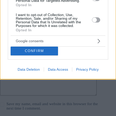
Personal Data for Targeted Advertising.
Leave a Reply
Opted In
Your email address will not be published.
Required fields are marked
*
I want to opt-out of Collection, Use,
Retention, Sale, and/or Sharing of my
Personal Data that Is Unrelated with the
Name
*
Purposes for which it was collected.
Opted In
Email
*
Google consents
Website
CONFIRM
Add Comment
*
Data Deletion
Data Access
Privacy Policy
Save my name, email and website in this browser for the
next time I comment.