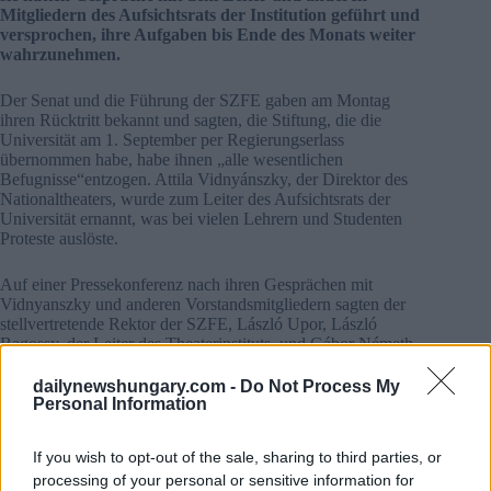
Mitgliedern des Aufsichtsrats der Institution geführt und
versprochen, ihre Aufgaben bis Ende des Monats weiter
wahrzunehmen.
Der Senat und die Führung der SZFE gaben am Montag
ihren Rücktritt bekannt und sagten, die Stiftung, die die
Universität am 1. September per Regierungserlass
übernommen habe, habe ihnen „alle wesentlichen
Befugnisse“entzogen. Attila Vidnyánszky, der Direktor des
Nationaltheaters, wurde zum Leiter des Aufsichtsrats der
Universität ernannt, was bei vielen Lehrern und Studenten
Proteste auslöste.
Auf einer Pressekonferenz nach ihren Gesprächen mit
Vidnyanszky und anderen Vorstandsmitgliedern sagten der
stellvertretende Rektor der SZFE, László Upor, László
Bagossy, der Leiter des Theaterinstituts, und Gábor Németh,
der Berater des Rektors, die Positionen der scheidenden
Führung und des Aufsichtsrats waren noch weit voneinander
dailynewshungary.com -
Do Not Process My
entfernt.
Personal Information
Bagossy sagte, viele der Meinungsverschiedenheiten
If you wish to opt-out of the sale, sharing to third parties, or
zwischen den beiden Seiten bei den Gesprächen seien auf
processing of your personal or sensitive information for
ihre unterschiedlichen Ansichten über Demokratie