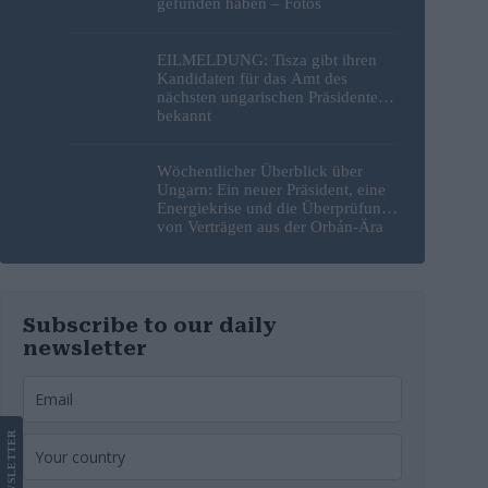
gefunden haben – Fotos
EILMELDUNG: Tisza gibt ihren
Kandidaten für das Amt des
nächsten ungarischen Präsidenten
bekannt
Wöchentlicher Überblick über
Ungarn: Ein neuer Präsident, eine
Energiekrise und die Überprüfung
von Verträgen aus der Orbán-Ära
Subscribe to our daily
newsletter
LETTER