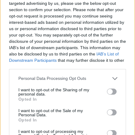
targeted advertising by us, please use the below opt-out
zurückzuführen.
section to confirm your selection. Please note that after your
opt-out request is processed you may continue seeing
“Unser Ansatz, SZFE zu führen, ist auch Teil unseres
interest-based ads based on personal information utilized by
Ansatzes zur Demokratie,”
Er sagte und fügte hinzu, dass beide Seiten auch keine
us or personal information disclosed to third parties prior to
Fortschritte bei der Lösung ihrer Meinungsverschiedenheiten
your opt-out. You may separately opt-out of the further
über die kürzlich neu verfassten Statuten der Universität
disclosure of your personal information by third parties on the
erzielt hätten.
IAB’s list of downstream participants. This information may
also be disclosed by us to third parties on the
IAB’s List of
Németh sagte, die Gespräche am Mittwoch hätten ihm
Downstream Participants
that may further disclose it to other
deutlich gemacht, dass der Aufsichtsrat ein anderes
third parties.
Verständnis von Veränderungen habe als sie. Er sagte, dass
der Aufsichtsrat zwar der Meinung sei, dass sich die SZFE in
Please note that this website/app uses one or more Google
Personal Data Processing Opt Outs
den letzten 30 Jahren nicht mit der Zeit weiterentwickelt
services and may gather and store information including but
habe, die Leiter der Universität jedoch „versucht“auf die
vielfältigen Möglichkeiten hinzuweisen, wie der Unterricht an
not limited to your visit or usage behaviour. You may click to
I want to opt-out of the Sharing of my
personal data.
der Universität modernisiert wurde” in dieser Zeit.
grant or deny consent to Google and its third-party tags to
Opted In
use your data for below specified purposes in below Google
consent section.
I want to opt-out of the Sale of my
Personal Data.
Tags
Opted In
#
Bildung
#
hochschulbildung
#
Kunst
#
Streik
I want to opt-out of processing my
#
Theater
#
ungarische regierung