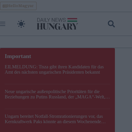
Skip
HelloMagyar
to
content
EILMELDUNG: Tisza gibt ihren Kandidaten für das
Amt des nächsten ungarischen Präsidenten bekannt
Neue ungarische außenpolitische Prioritäten für die
Beziehungen zu Putins Russland, der „MAGA“-Welt,
der EU, der V4, der NATO und dem Balkan festgelegt
Ungarn bereitet Notfall-Stromrationierungen vor, das
Kernkraftwerk Paks könnte an diesem Wochenende
stillgelegt werden