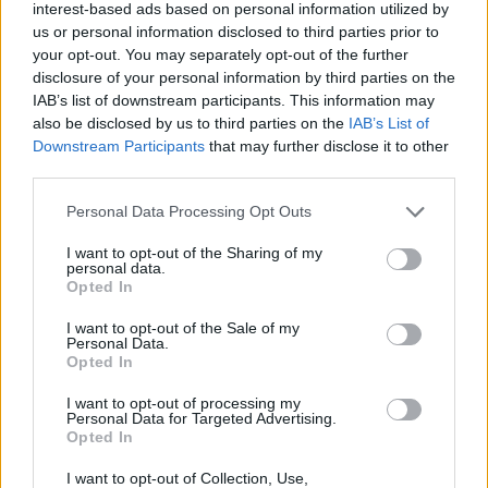
Wasserknappheit, sinkende landwirtschaftliche Produktion
interest-based ads based on personal information utilized by
und Kriege aufgrund geopolitischer Interessen zu
us or personal information disclosed to third parties prior to
konzentrieren.
your opt-out. You may separately opt-out of the further
disclosure of your personal information by third parties on the
Zu den Gemeinderatswahlen 2019 äußerte er, “Parteien des
IAB’s list of downstream participants. This information may
21. Jahrhunderts” würden den Regierungsparteien sowie den
also be disclosed by us to third parties on the
IAB’s List of
oppositionellen Sozialisten und DK “eine echte Alternative”
Downstream Participants
that may further disclose it to other
bieten.
third parties.
Jobbik und LMP seien bereits natürliche Verbündete in
Please note that this website/app uses one or more Google
Personal Data Processing Opt Outs
Gemeinderäten im ländlichen Ungarn gewesen, mit vielen
services and may gather and store information including but
sich überschneidenden Bereichen in der Denkweise beider
Parteien, fügte er hinzu.
not limited to your visit or usage behaviour. You may click to
I want to opt-out of the Sharing of my
personal data.
grant or deny consent to Google and its third-party tags to
Opted In
use your data for below specified purposes in below Google
Tags
consent section.
I want to opt-out of the Sale of my
#
Kommunismus
#
LMP
Personal Data.
Opted In
Leave a Reply
Your email address will not be published.
Required fields are marked
*
I want to opt-out of processing my
Personal Data for Targeted Advertising.
Opted In
Name
*
I want to opt-out of Collection, Use,