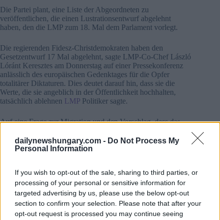
Die Partei plant, eine Liste der Abgeordneten zu
veröffentlichen, die einen Lustrationsentwurf abgelehnt
haben, den die LMP zum 18. Mal dem Parlament vorlegt.
Die regierenden Fidesz-Christdemokraten haben den
Gesetzentwurf 17 Mal abgelehnt, sagte LMP-Co-Chef László
Lóránt Keresztes am Donnerstag auf einer Pressekonferenz
anlässlich des europäischen Gedenktages für die Opfer
totalitärer Diktaturen. Dies deutet darauf hin, dass sie die
Werte, die sie angeblich in der Öffentlichkeit hochhalten,
tatsächlich ablehnen
LMP
Politiker sagte.
Auf eine Frage zur Migration und den Vorschlag, dass das
Thema im Mittelpunkt der Wahlen zum Europäischen
Parlament im nächsten Jahr stehen würde, sagte er, Ungarns
dailynewshungary.com -
Do Not Process My
Regierungsparteien hätten das Thema als Mittel genutzt, um
Personal Information
die Macht zu behalten Stattdessen müsse eine echte Debatte
über die Migrationskrise geführt werden, betonte er.
If you wish to opt-out of the sale, sharing to third parties, or
processing of your personal or sensitive information for
“Auch die europäische politische Elite war nicht bereit, sich
targeted advertising by us, please use the below opt-out
diesem Problem zu stellen”, fügte er hinzu.
section to confirm your selection. Please note that after your
LMP schlägt vor, das Problem aus der Sicht einer grünen
Politik anzugehen und sich dabei auf Klimawandel,
opt-out request is processed you may continue seeing