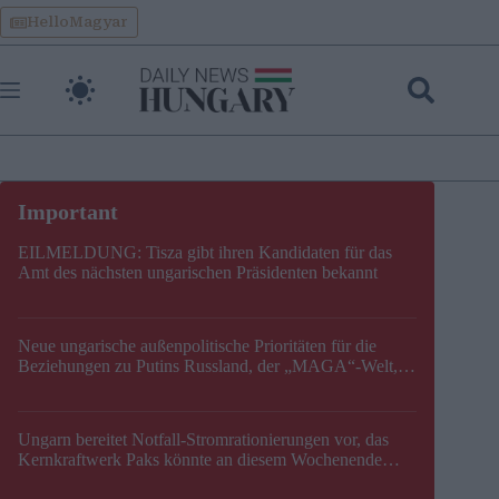
Skip
HelloMagyar
to
content
EILMELDUNG: Tisza gibt ihren Kandidaten für das
Amt des nächsten ungarischen Präsidenten bekannt
Neue ungarische außenpolitische Prioritäten für die
Beziehungen zu Putins Russland, der „MAGA“-Welt,
der EU, der V4, der NATO und dem Balkan festgelegt
Ungarn bereitet Notfall-Stromrationierungen vor, das
Kernkraftwerk Paks könnte an diesem Wochenende
stillgelegt werden