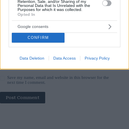
Retention, Sale, and/or Sharing of my
Email
*
Personal Data that Is Unrelated with the
Purposes for which it was collected.
Opted In
Website
Google consents
Add Comment
*
CONFIRM
Data Deletion
Data Access
Privacy Policy
Save my name, email and website in this browser for the
next time I comment.
Post Comment