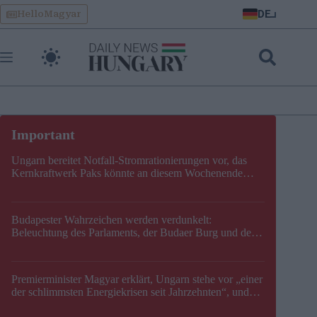
Skip
DE
HelloMagyar
to
content
Ungarn bereitet Notfall-Stromrationierungen vor, das
Kernkraftwerk Paks könnte an diesem Wochenende
stillgelegt werden
Budapester Wahrzeichen werden verdunkelt:
Beleuchtung des Parlaments, der Budaer Burg und der
Zitadelle wird abgeschaltet
Premierminister Magyar erklärt, Ungarn stehe vor „einer
der schlimmsten Energiekrisen seit Jahrzehnten“, und
gibt neuen Termin für die Stilllegung von Paks bekannt