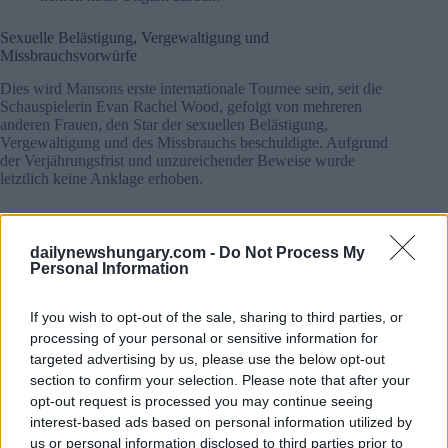
Sexuelle Belästigung, Vergewaltigung und
Missbrauchsvorwürfe
Dies wird Mansons erste internationale Tournee sein, seit die
Schauspielerin Evan Rachel Wood, gefolgt von mehreren
anderen Frauen, den Star der sexuellen Belästigung,
Vergewaltigung und des Missbrauchs beschuldigte. Aufgrund
der Verjährungsfrist und unzureichender Beweise wurde
letztlich keine Anklage erhoben.
dailynewshungary.com -
Do Not Process My
Personal Information
If you wish to opt-out of the sale, sharing to third parties, or
processing of your personal or sensitive information for
targeted advertising by us, please use the below opt-out
section to confirm your selection. Please note that after your
opt-out request is processed you may continue seeing
interest-based ads based on personal information utilized by
us or personal information disclosed to third parties prior to