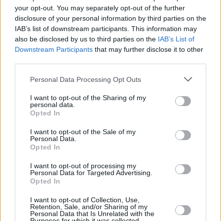
your opt-out. You may separately opt-out of the further
disclosure of your personal information by third parties on the
IAB’s list of downstream participants. This information may
also be disclosed by us to third parties on the
IAB’s List of
Downstream Participants
that may further disclose it to other
third parties.
Please note that this website/app uses one or more Google
Personal Data Processing Opt Outs
services and may gather and store information including but
not limited to your visit or usage behaviour. You may click to
I want to opt-out of the Sharing of my
personal data.
grant or deny consent to Google and its third-party tags to
Opted In
use your data for below specified purposes in below Google
consent section.
I want to opt-out of the Sale of my
Marilyn Manson, der für seine kontroversen und
Personal Data.
schockierenden Shows bekannt ist, trat zuletzt 2017 im
Opted In
Budapester Park auf, nachdem er zuvor 2009 beim VOLT
Festival aufgetreten war.
I want to opt-out of processing my
Personal Data for Targeted Advertising.
Neben seiner Musikkarriere ist Marilyn Manson auch in
Opted In
anderen Kunstformen aktiv: Er malt und hat in zahlreichen
Filmen und Fernsehserien mitgewirkt.
I want to opt-out of Collection, Use,
Retention, Sale, and/or Sharing of my
Personal Data that Is Unrelated with the
Lesen Sie auch:
Purposes for which it was collected.