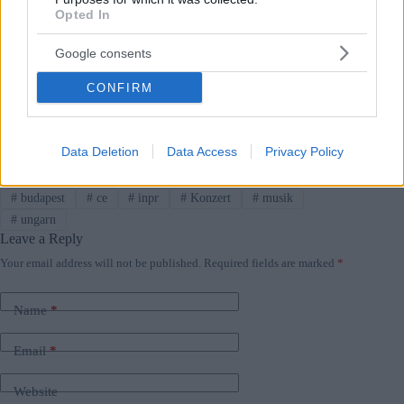
Opted In
OneRepublic
geben
nächstes Jahr wieder
ein Konzert
in Budapest
Google consents
CONFIRM
Klicken Sie hier, um weitere Artikel über
Konzerte
in Ungarn
zu lesen.
Data Deletion
Data Access
Privacy Policy
Tags
#
budapest
#
ce
#
inpr
#
Konzert
#
musik
#
ungarn
Leave a Reply
Your email address will not be published.
Required fields are marked
*
Name
*
Email
*
Website