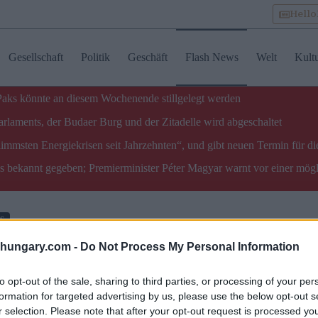
Hell
Gesellschaft
Politik
Geschäft
Flash News
Welt
Kult
 Paks könnte an diesem Wochenende stillgelegt werden
laments, der Budaer Burg und der Zitadelle wird abgeschaltet
limmsten Energiekrisen seit Jahrzehnten“, und gibt neuen Termin für di
ks bekannt gegeben; Premierminister Péter Magyar warnt vor einer mög
s
shungary.com -
Do Not Process My Personal Information
annt vom ungarischen
to opt-out of the sale, sharing to third parties, or processing of your per
formation for targeted advertising by us, please use the below opt-out s
r
r selection. Please note that after your opt-out request is processed y