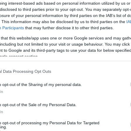
eing interest-based ads based on personal information utilized by us or
disclosed to third parties prior to your opt-out. You may separately opt-
losure of your personal information by third parties on the IAB’s list of
. This information may also be disclosed by us to third parties on the
IA
Participants
that may further disclose it to other third parties.
 that this website/app uses one or more Google services and may gath
ung zum 11. Dezember zum Staatssekretär für
including but not limited to your visit or usage behaviour. You may click 
am Freitag auf Facebook.
 to Google and its third-party tags to use your data for below specifi
ogle consent section.
taatsanwaltschaft den Parlamentspräsidenten im Zuge
 und anderer Straftaten aufgefordert hatte, seine
l Data Processing Opt Outs
cht, das Leben zu verweigern’ mit Einwanderung
o opt-out of the Sharing of my personal data.
In
ite, irgendwelche Straftaten begangen zu haben, und
terialkommissar rechtmäßig wahrgenommen.
o opt-out of the Sale of my Personal Data.
In
to opt-out of processing my Personal Data for Targeted
ing.