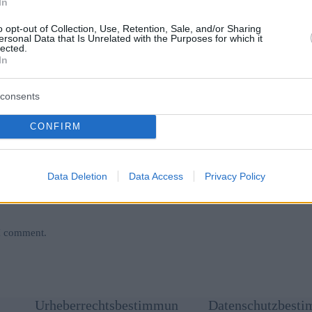
In
o opt-out of Collection, Use, Retention, Sale, and/or Sharing
ersonal Data that Is Unrelated with the Purposes for which it
lected.
In
Website
consents
CONFIRM
Data Deletion
Data Access
Privacy Policy
 I comment.
Urheberrechtsbestimmun
Datenschutzbest