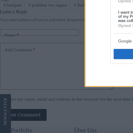
Opted 
#
budapest
#
präsident von ungarn
#
Recht
#
ungarn
Leave a Reply
I want t
of my P
Your email address will not be published.
Required fields are marked
*
was col
Opted 
Name
*
Email
*
Google 
Add Comment
*
Save my name, email and website in this browser for the next time
LETTER
Post Comment
NEWS
Our Portfolio
Über Uns