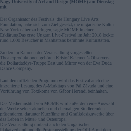
Nagy University of Art and Design (MOME) am Dienstag
mit.
Der Organisator des Festivals, die Hungary L!ve Arts
Foundation, habe sich zum Ziel gesetzt, die ungarische Kultur
New York näher zu bringen, sagte MOME in einer
ErklärungDas erste Ungarn L!ve-Festival im Jahr 2018 lockte
rund 1.000 Besucher in Manhattans berühmte Kulturstätten.
Zu den im Rahmen der Veranstaltung vorgestellten
Theaterproduktionen gehören Kristof Kelemen’s Observers,
die Dollardaddys-Truppe East und Mirror von der Eva Duda
Dance Company.
Laut dem offiziellen Programm wird das Festival auch eine
inszenierte Lesung des A-Markttags von Pál Závada und eine
Vorführung von Toxikoma von Gábor Herendi beinhalten.
Das Medieninstitut von MOME wird außerdem eine Auswahl
der Werke seiner aktuellen und ehemaligen Studierenden
präsentieren, darunter Kurzfilme und Grafikdesignwerke über
das Leben in Mittel- und Osteuropa.
Die Veranstaltung umfasst auch den Ungarischen
Plakatverband und die Posterausstellung der OPLA mit dem