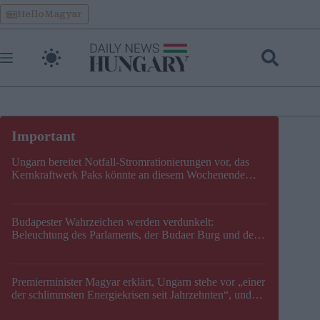
Skip
HelloMagyar
to
content
Ungarn bereitet Notfall-Stromrationierungen vor, das
Kernkraftwerk Paks könnte an diesem Wochenende
stillgelegt werden
Budapester Wahrzeichen werden verdunkelt:
Beleuchtung des Parlaments, der Budaer Burg und der
Zitadelle wird abgeschaltet
Premierminister Magyar erklärt, Ungarn stehe vor „einer
der schlimmsten Energiekrisen seit Jahrzehnten“, und
gibt neuen Termin für die Stilllegung von Paks bekannt