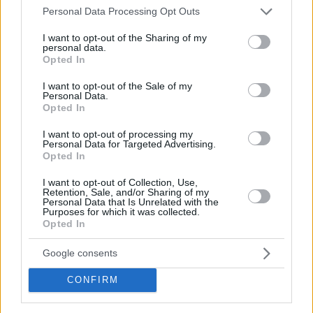
Your email address will not be published.
Required fields are marked
*
Please note that this website/app uses one or more Google
Personal Data Processing Opt Outs
services and may gather and store information including but
not limited to your visit or usage behaviour. You may click to
I want to opt-out of the Sharing of my
Name
*
personal data.
grant or deny consent to Google and its third-party tags to
Opted In
use your data for below specified purposes in below Google
Email
*
consent section.
I want to opt-out of the Sale of my
Personal Data.
Website
Opted In
I want to opt-out of processing my
Add Comment
*
Personal Data for Targeted Advertising.
Opted In
I want to opt-out of Collection, Use,
Retention, Sale, and/or Sharing of my
Personal Data that Is Unrelated with the
Purposes for which it was collected.
Opted In
Save my name, email and website in this browser for the
Google consents
next time I comment.
CONFIRM
Post Comment