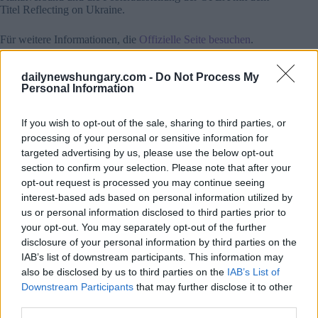
Titel Reflecting on Ukraine.
Für weitere Informationen, die
Offizielle Seite besuchen
.
Lesen Sie auch –
Jessica Biel: “Ich bin auch ein
dailynewshungary.com -
Do Not Process My
ungarisches Mädchen!”
Personal Information
If you wish to opt-out of the sale, sharing to third parties, or
Lesen Sie auch
processing of your personal or sensitive information for
Entdecken Sie die berühmten ungarischen
targeted advertising by us, please use the below opt-out
Orte in New York City! – FOTOS
section to confirm your selection. Please note that after your
opt-out request is processed you may continue seeing
interest-based ads based on personal information utilized by
us or personal information disclosed to third parties prior to
your opt-out. You may separately opt-out of the further
Tags
disclosure of your personal information by third parties on the
#
Film
#
hochschulbildung
#
Kunst
IAB’s list of downstream participants. This information may
#
programmführer
#
Theater
#
ungarn
also be disclosed by us to third parties on the
IAB’s List of
Downstream Participants
that may further disclose it to other
#
vereinigte staaten
Leave a Reply
third parties.