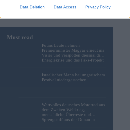
Data Deletion
Data Access
Privacy Policy
Putins Leute nehmen
Premierminister Magyar erneut ins
Visier und verspotten diesmal die
Energiekrise und das Paks-Projekt
Israelischer Mann bei ungarischem
Festival niedergestochen
Wertvolles deutsches Motorrad aus
dem Zweiten Weltkrieg,
menschliche Überreste und
Sprengstoff aus der Donau in
Budapest geborgen – Fotos