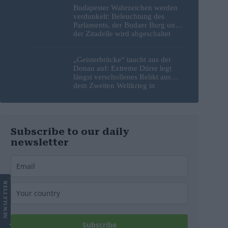
Budapester Wahrzeichen werden
verdunkelt: Beleuchtung des
Parlaments, der Budaer Burg und
der Zitadelle wird abgeschaltet
„Geisterbrücke“ taucht aus der
Donau auf: Extreme Dürre legt
längst verschollenes Relikt aus
dem Zweiten Weltkrieg in
Budapest frei
Subscribe to our daily
newsletter
LETTER
NEWS
Subscribe