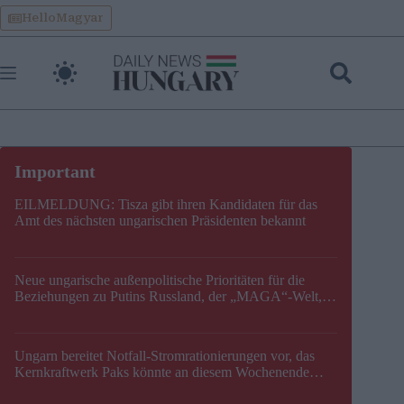
Skip
HelloMagyar
to
content
EILMELDUNG: Tisza gibt ihren Kandidaten für das
Amt des nächsten ungarischen Präsidenten bekannt
Neue ungarische außenpolitische Prioritäten für die
Beziehungen zu Putins Russland, der „MAGA“-Welt,
der EU, der V4, der NATO und dem Balkan festgelegt
Ungarn bereitet Notfall-Stromrationierungen vor, das
Kernkraftwerk Paks könnte an diesem Wochenende
stillgelegt werden