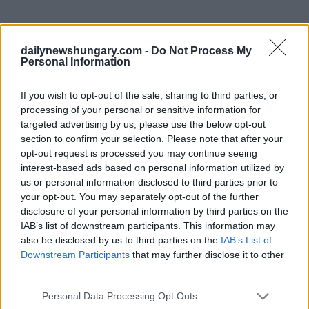
dailynewshungary.com -
Do Not Process My
Personal Information
If you wish to opt-out of the sale, sharing to third parties, or
processing of your personal or sensitive information for
targeted advertising by us, please use the below opt-out
section to confirm your selection. Please note that after your
opt-out request is processed you may continue seeing
interest-based ads based on personal information utilized by
us or personal information disclosed to third parties prior to
your opt-out. You may separately opt-out of the further
disclosure of your personal information by third parties on the
IAB’s list of downstream participants. This information may
also be disclosed by us to third parties on the
IAB’s List of
Downstream Participants
that may further disclose it to other
third parties.
Zu Ungarn erklärte der Ministerpräsident, dass die beiden
Please note that this website/app uses one or more Google
Länder über wirtschaftliche Angelegenheiten verhandeln, die
Personal Data Processing Opt Outs
für Ungarn von Vorteil sein könnten.
services and may gather and store information including but