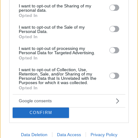
“Tarife können einen Nachteil darstellen, aber wir diskutieren
not limited to your visit or usage behaviour. You may click to
I want to opt-out of the Sharing of my
über andere Arten von Wirtschaftsabkommen, die dies
personal data.
grant or deny consent to Google and its third-party tags to
ausgleichen werden”, sagte er.
Opted In
use your data for below specified purposes in below Google
consent section.
I want to opt-out of the Sale of my
Möchten Sie weitere Neuigkeiten auf PM Orbán lesen?
Personal Data.
Klicken Sie
HIER
.
Opted In
Lesen Sie auch:
I want to opt-out of processing my
Personal Data for Targeted Advertising.
Opted In
Dieselbe alte Geschichte: “Halt!” – Orbán kritisiert die
Abgeordneten von Theiß, weil sie angeblich gegen
I want to opt-out of Collection, Use,
Ungarn gearbeitet haben
Retention, Sale, and/or Sharing of my
Personal Data that Is Unrelated with the
Purposes for which it was collected.
Opted In
Tags
#
diplomatie
#
ungarische regierung
#
ungarn
Google consents
#
vereinigte staaten
#
viktor orban
#
wirtschaft
Leave a Reply
CONFIRM
Your email address will not be published.
Required fields are marked
*
Name
*
Data Deletion
Data Access
Privacy Policy