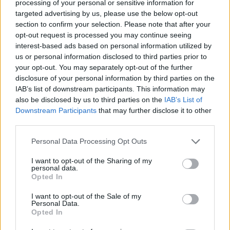
processing of your personal or sensitive information for
Falls Sie es verpasst haben:
targeted advertising by us, please use the below opt-out
section to confirm your selection. Please note that after your
Der neue Premierminister Magyar 
opt-out request is processed you may continue seeing
reist zu dringenden Gesprächen über 
interest-based ads based on personal information utilized by
EU-Fonds
 mit Ursula von der Leyen 
us or personal information disclosed to third parties prior to
nach Brüssel
your opt-out. You may separately opt-out of the further
disclosure of your personal information by third parties on the
“
Jedes EU-Land hat diese Gelder erhalten, außer Ungarn,
IAB’s list of downstream participants. This information may
wegen Orbáns Korruption im großen Stil”,
so der Tisza-
also be disclosed by us to third parties on the
IAB’s List of
Parteivorsitzende. Die Frist für den Zugang zu den Geldern
Downstream Participants
that may further disclose it to other
ist der 31. August.
third parties.
Konstruktive Gespräche, um eingefrorene EU-Gelder zu
Please note that this website/app uses one or more Google
Personal Data Processing Opt Outs
erhalten
services and may gather and store information including but
not limited to your visit or usage behaviour. You may click to
I want to opt-out of the Sharing of my
Experten arbeiten seit Wochen daran, die Gelder freizugeben,
personal data.
aber jetzt seien politische Entscheidungen nötig.
“Die
grant or deny consent to Google and its third-party tags to
Opted In
Verhandlungen kommen gut voran, mit konstruktivem
use your data for below specified purposes in below Google
Engagement der EU-Institutionen und der Mitgliedsstaaten.
consent section.
I want to opt-out of the Sale of my
Jeder versteht, wie wichtig dies für Ungarn ist”,
so Magyar.
Personal Data.
Opted In