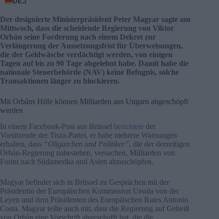
DE
Der designierte Ministerpräsident Peter Magyar sagte am
Mittwoch, dass die scheidende Regierung von Viktor
Orbán seine Forderung nach einem Dekret zur
Verlängerung der Aussetzungsfrist für Überweisungen,
die der Geldwäsche verdächtigt werden, von einigen
Tagen auf bis zu 90 Tage abgelehnt habe. Damit habe die
nationale Steuerbehörde (NAV) keine Befugnis, solche
Transaktionen länger zu blockieren.
Mit Orbáns Hilfe können Milliarden aus Ungarn abgeschöpft
werden
In einem Facebook-Post aus Brüssel
berichtete
der
Vorsitzende der Tisza-Partei, er habe mehrere Warnungen
erhalten, dass
“Oligarchen und Politiker”
, die der derzeitigen
Orbán-Regierung nahestehen, versuchen, Milliarden von
Forint nach Südamerika und Asien abzuschöpfen.
Magyar befindet sich in Brüssel zu Gesprächen mit der
Präsidentin der Europäischen Kommission Ursula von der
Leyen und dem Präsidenten des Europäischen Rates Antonio
Costa. Magyar teilte auch mit, dass die Regierung auf Geheiß
von Orbán eine Vorschrift abgeschafft hat, die die