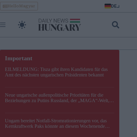
Skip
DE
HelloMagyar
to
content
EILMELDUNG: Tisza gibt ihren Kandidaten für das
Amt des nächsten ungarischen Präsidenten bekannt
Neue ungarische außenpolitische Prioritäten für die
Beziehungen zu Putins Russland, der „MAGA“-Welt,
der EU, der V4, der NATO und dem Balkan festgelegt
Ungarn bereitet Notfall-Stromrationierungen vor, das
Kernkraftwerk Paks könnte an diesem Wochenende
stillgelegt werden