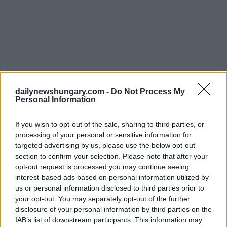
dailynewshungary.com -
Do Not Process My
Personal Information
If you wish to opt-out of the sale, sharing to third parties, or
processing of your personal or sensitive information for
targeted advertising by us, please use the below opt-out
section to confirm your selection. Please note that after your
Die diplomatische Vertretung verurteilte die Tat und
bezeichnete Petofi als ein Symbol der ungarischen Freiheit,
opt-out request is processed you may continue seeing
der nationalen Unabhängigkeit und der europäischen
interest-based ads based on personal information utilized by
demokratischen Werte. Die Statue, die 2004 enthüllt wurde,
us or personal information disclosed to third parties prior to
steht auch für die ungarisch-französischen Kulturbeziehungen
your opt-out. You may separately opt-out of the further
und das geistige Erbe Europas. Es werden rechtliche Schritte
disclosure of your personal information by third parties on the
bei den lokalen Behörden eingeleitet.
IAB’s list of downstream participants. This information may