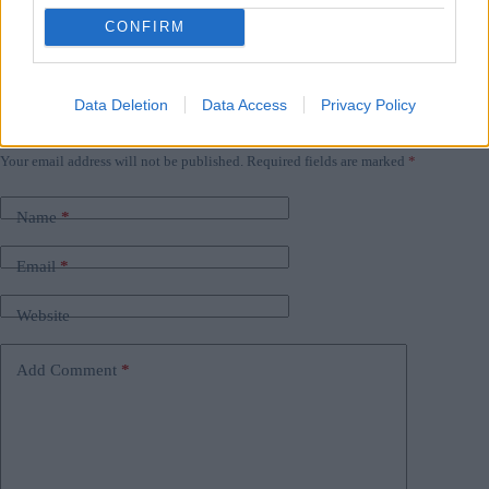
CONFIRM
Tags
Data Deletion
Data Access
Privacy Policy
#
ce
#
Frankreich
#
Polizei
#
ungarn
Leave a Reply
Your email address will not be published.
Required fields are marked
*
Name
*
Email
*
Website
Add Comment
*