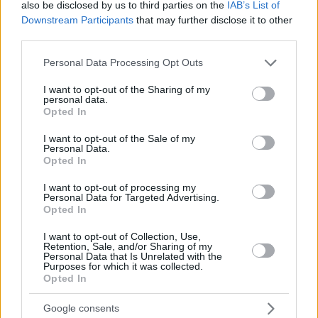
also be disclosed by us to third parties on the
IAB’s List of
Downstream Participants
that may further disclose it to other
third parties.
Please note that this website/app uses one or more Google
Personal Data Processing Opt Outs
services and may gather and store information including but
not limited to your visit or usage behaviour. You may click to
I want to opt-out of the Sharing of my
personal data.
grant or deny consent to Google and its third-party tags to
Opted In
use your data for below specified purposes in below Google
consent section.
I want to opt-out of the Sale of my
Foto:
Facebook/Enikő Győri
Personal Data.
Die oppositionelle Fidesz-KDNP-Fraktion im Europäischen
Opted In
Parlament verurteilte den
“Vandalismus-Angriff”
ebenfalls als
“schockierend, schmerzhaft und äußerst bedauerlich”
und
I want to opt-out of processing my
betonte die Rolle der Statue als Symbol der ungarischen
Personal Data for Targeted Advertising.
Einheit und der historischen Erinnerung. Sie äußerten die
Opted In
Hoffnung, dass das Denkmal nach seiner Restaurierung
weiterhin die Werte der ungarischen Freiheit und des
I want to opt-out of Collection, Use,
Retention, Sale, and/or Sharing of my
nationalen Zusammenhalts in Straßburg hochhalten werde.
Personal Data that Is Unrelated with the
Purposes for which it was collected.
Falls Sie es verpasst haben:
Premierminister Péter
Opted In
Magyar fordert Ungarns obersten Richter wegen des
Skandals um eine Luxusrenovierung zum Rücktritt auf –
Google consents
FOTOS