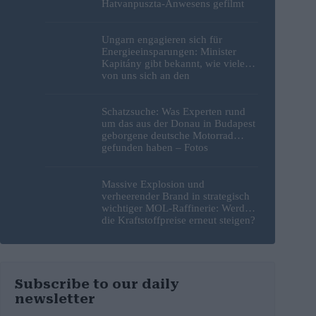
Hatvanpuszta-Anwesens gefilmt
Ungarn engagieren sich für
Energieeinsparungen: Minister
Kapitány gibt bekannt, wie viele
von uns sich an den
Sparbemühungen beteiligt haben
Schatzsuche: Was Experten rund
um das aus der Donau in Budapest
geborgene deutsche Motorrad
gefunden haben – Fotos
Massive Explosion und
verheerender Brand in strategisch
wichtiger MOL-Raffinerie: Werden
die Kraftstoffpreise erneut steigen?
– Video
Subscribe to our daily
newsletter