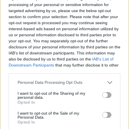
gesagt hat, dass sie niemandem schriftlich Bericht erstattet
processing of your personal or sensitive information for
hat, in Frage zu stellen, da in den Aufzeichnungen nicht die
targeted advertising by us, please use the below opt-out
Nummer der sogenannten Arbeitsakte enthalten ist, in der die
section to confirm your selection. Please note that after your
Berichte der Agenten gesammelt wurden.
“Nach bestem
Wissen hat Katalin Karikó überhaupt keine Arbeitsakte”
opt-out request is processed you may continue seeing
Der Generaldirektor sagte.
interest-based ads based on personal information utilized by
us or personal information disclosed to third parties prior to
Euronews befragte Krisztián Ungváry, einen der
your opt-out. You may separately opt-out of the further
bekanntesten ungarischen Forscher ehemaliger
disclosure of your personal information by third parties on the
Staatssicherheitsdokumente, zu dem Fall, der bestätigte:
IAB’s list of downstream participants. This information may
Karikós Antwort ist einer der seltenen Fälle, in denen die
also be disclosed by us to third parties on the
IAB’s List of
betroffene Person auf die gestellten Fragen normal
Downstream Participants
that may further disclose it to other
antwortet und nicht über ihre Vergangenheit lügt.
third parties.
Nicht nur, dass das, was sie gesagt hat, unbestreitbar ist,
Please note that this website/app uses one or more Google
Personal Data Processing Opt Outs
sondern man kann sich auch kaum vorstellen, dass etwas
services and may gather and store information including but
anderes als das die Wahrheit ist
not limited to your visit or usage behaviour. You may click to
I want to opt-out of the Sharing of my
personal data.
grant or deny consent to Google and its third-party tags to
„ „Auch gegenüber Euronews betonte er den Historiker, der
Opted In
use your data for below specified purposes in below Google
gleichzeitig darauf hinwies, dass Kariko sich nur weigerte,
schriftliche Berichte zu erstellen, was nicht bedeutet, dass sie nicht
consent section.
I want to opt-out of the Sale of my
mündlich Bericht erstattete.
Personal Data.
Dies wirft jedoch eine interessante Frage auf “einen
Opted In
Netzmensch auszuruhen” bedeutet laut Eintrag des