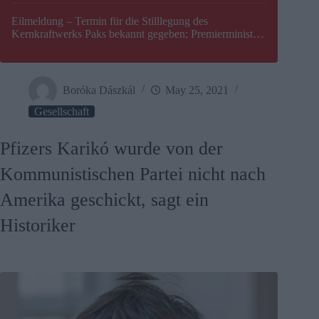
Eilmeldung – Termin für die Stilllegung des
Kernkraftwerks Paks bekannt gegeben; Premierminister
Péter Magyar warnt vor einer möglichen Energiekrise in
Ungarn
Boróka Dászkál
May 25, 2021
Gesellschaft
Pfizers Karikó wurde von der
Kommunistischen Partei nicht nach
Amerika geschickt, sagt ein
Historiker