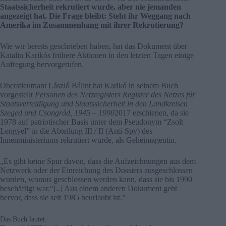
Staatssicherheit rekrutiert wurde, aber nie jemanden
angezeigt hat. Die Frage bleibt: Steht ihr Weggang nach
Amerika im Zusammenhang mit ihrer Rekrutierung?
Wie wir bereits geschrieben haben, hat das Dokument über
Katalin Karikós frühere Aktionen in den letzten Tagen einige
Aufregung hervorgerufen.
Oberstleutnant László Bálint hat Karikó in seinem Buch
vorgestellt
Personen des Netzregisters Register des Netzes für
Staatsverteidigung und Staatssicherheit in den Landkreisen
Szeged und Csongrád, 1945 – 1990
2017 erschienen, da sie
1978 auf patriotischer Basis unter dem Pseudonym “Zsolt
Lengyel” in die Abteilung III / II (Anti-Spy) des
Innenministeriums rekrutiert wurde, als Geheimagentin.
„Es gibt keine Spur davon, dass die Aufzeichnungen aus dem
Netzwerk oder der Einreichung des Dossiers ausgeschlossen
wurden, woraus geschlossen werden kann, dass sie bis 1990
beschäftigt war.“[..] Aus einem anderen Dokument geht
hervor, dass sie seit 1985 beurlaubt ist.”
Das Buch lautet.