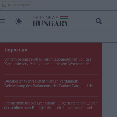
Skip
HelloMagyar
to
content
Ungarn bereitet Notfall-Stromrationierungen vor, das
Kernkraftwerk Paks könnte an diesem Wochenende
stillgelegt werden
Budapester Wahrzeichen werden verdunkelt:
Beleuchtung des Parlaments, der Budaer Burg und der
Zitadelle wird abgeschaltet
Premierminister Magyar erklärt, Ungarn stehe vor „einer
der schlimmsten Energiekrisen seit Jahrzehnten“, und
gibt neuen Termin für die Stilllegung von Paks bekannt