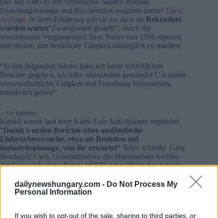
Der seit 1985 in den Vereinigten Staaten lebende
Forschungsbiologe und Biochemiker reagierte darauf
Telex’
Anfrage.
In ihrer Erklärung gab sie zu, dass sie
Rekrutiert
worden waren
“Zwangswahl gestellt”, durch die
revolutionäre Vergangenheit ihres Vaters von 1956 erpresst,
und drohte, ihre berufliche Tätigkeit unmöglich zu machen.
“In den folgenden Jahren habe ich keine schriftlichen
Berichte gegeben, ich habe niemandem geschadet Um meine
wissenschaftliche Tätigkeit und Forschung fortzusetzen,
musste ich gehen”
– Sie betonte.
Karikó wurde laut ihrer Karte 6 als Anti-Spionin registriert
“
Damit wurden Berichte über ausländische
Einbruchsversuche, etwa als Reaktion auf
Industriespionage, von ihr erwartet”
Telex schreibt. Gerg
Bendegúz Cseh, Generaldirektor des Historischen Archivs
der Staatssicherheitsdienste (ÁBTL), bestätigte dies jedoch
Válasz Online
: die Existenz von Karte 6
“allein verrät
nichts darüber, was für eine Tätigkeit die Person
dailynewshungary.com -
Do Not Process My
ausgeübt hat”.
Personal Information
Es gibt keinen Grund, das, was Katalin Karikó darüber
If you wish to opt-out of the sale, sharing to third parties, or