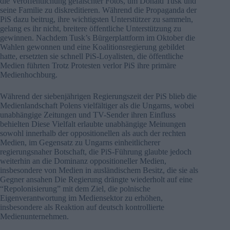
die Veröffentlichung gefälschter Fotos, um Donald Tusk und
seine Familie zu diskreditieren. Während die Propaganda der
PiS dazu beitrug, ihre wichtigsten Unterstützer zu sammeln,
gelang es ihr nicht, breitere öffentliche Unterstützung zu
gewinnen. Nachdem Tusk’s Bürgerplattform im Oktober die
Wahlen gewonnen und eine Koalitionsregierung gebildet
hatte, ersetzten sie schnell PiS-Loyalisten, die öffentliche
Medien führten Trotz Protesten verlor PiS ihre primäre
Medienhochburg.
Während der siebenjährigen Regierungszeit der PiS blieb die
Medienlandschaft Polens vielfältiger als die Ungarns, wobei
unabhängige Zeitungen und TV-Sender ihren Einfluss
behielten Diese Vielfalt erlaubte unabhängige Meinungen
sowohl innerhalb der oppositionellen als auch der rechten
Medien, im Gegensatz zu Ungarns einheitlicherer
regierungsnaher Botschaft, die PiS-Führung glaubte jedoch
weiterhin an die Dominanz oppositioneller Medien,
insbesondere von Medien in ausländischem Besitz, die sie als
Gegner ansahen Die Regierung drängte wiederholt auf eine
“Repolonisierung” mit dem Ziel, die polnische
Eigenverantwortung im Mediensektor zu erhöhen,
insbesondere als Reaktion auf deutsch kontrollierte
Medienunternehmen.