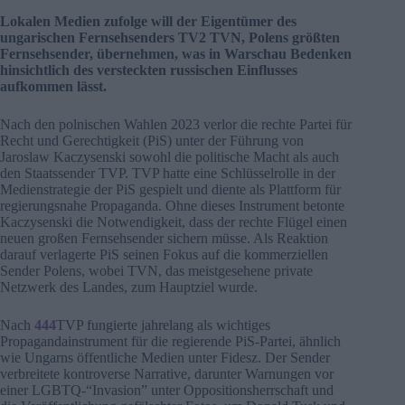
Lokalen Medien zufolge will der Eigentümer des
ungarischen Fernsehsenders TV2 TVN, Polens größten
Fernsehsender, übernehmen, was in Warschau Bedenken
hinsichtlich des versteckten russischen Einflusses
aufkommen lässt.
Nach den polnischen Wahlen 2023 verlor die rechte Partei für
Recht und Gerechtigkeit (PiS) unter der Führung von
Jaroslaw Kaczysenski sowohl die politische Macht als auch
den Staatssender TVP. TVP hatte eine Schlüsselrolle in der
Medienstrategie der PiS gespielt und diente als Plattform für
regierungsnahe Propaganda. Ohne dieses Instrument betonte
Kaczysenski die Notwendigkeit, dass der rechte Flügel einen
neuen großen Fernsehsender sichern müsse. Als Reaktion
darauf verlagerte PiS seinen Fokus auf die kommerziellen
Sender Polens, wobei TVN, das meistgesehene private
Netzwerk des Landes, zum Hauptziel wurde.
Nach
444
TVP fungierte jahrelang als wichtiges
Propagandainstrument für die regierende PiS-Partei, ähnlich
wie Ungarns öffentliche Medien unter Fidesz. Der Sender
verbreitete kontroverse Narrative, darunter Warnungen vor
einer LGBTQ-“Invasion” unter Oppositionsherrschaft und