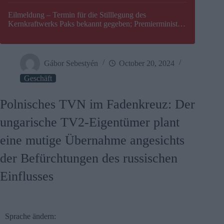
Eilmeldung – Termin für die Stilllegung des
Kernkraftwerks Paks bekannt gegeben; Premierminister
Péter Magyar warnt vor einer möglichen Energiekrise in
Ungarn
Gábor Sebestyén
October 20, 2024
Geschäft
Polnisches TVN im Fadenkreuz: Der
ungarische TV2-Eigentümer plant
eine mutige Übernahme angesichts
der Befürchtungen des russischen
Einflusses
Sprache ändern: