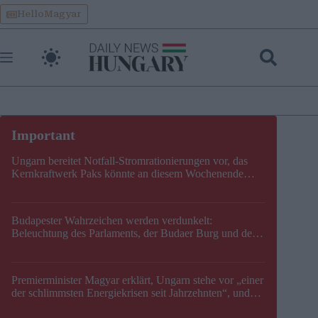
Skip
HelloMagyar
to
content
Ungarn bereitet Notfall-Stromrationierungen vor, das
Kernkraftwerk Paks könnte an diesem Wochenende
stillgelegt werden
Budapester Wahrzeichen werden verdunkelt:
Beleuchtung des Parlaments, der Budaer Burg und der
Zitadelle wird abgeschaltet
Premierminister Magyar erklärt, Ungarn stehe vor „einer
der schlimmsten Energiekrisen seit Jahrzehnten“, und
gibt neuen Termin für die Stilllegung von Paks bekannt