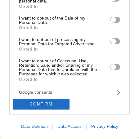
personal data.
wurde zuvor mit russischen Geschäftsinteressen in
grant or deny consent to Google and its third-party tags to
Opted In
Verbindung gebracht, darunter dem Besitz der Luxusyacht
use your data for below specified purposes in below Google
Rose d’Or, die einst mit dem russischen Oligarchen
consent section.
I want to opt-out of the Sale of my
Konstantin Strukov in Verbindung stand Aufgrund dieser
Personal Data.
Verbindungen äußerte die polnische Regierung Bedenken
Opted In
hinsichtlich eines möglichen russischen Einflusses auf den
Medienmarkt, insbesondere angesichts der historisch
I want to opt-out of processing my
freundschaftlichen Beziehungen Ungarns zu Moskau.
Personal Data for Targeted Advertising.
Polnische Beamte haben sogar die damit verbundenen
Opted In
Sicherheitsrisiken auf die Übernahme durch die Vereinigten
Staaten hingewiesen.
I want to opt-out of Collection, Use,
Retention, Sale, and/or Sharing of my
Personal Data that Is Unrelated with the
Purposes for which it was collected.
Opted In
Google consents
CONFIRM
Data Deletion
Data Access
Privacy Policy