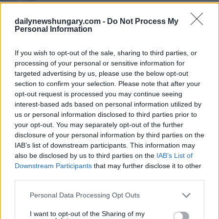
Neben TV2 sind Berichten zufolge weitere Bieter am Kauf
dailynewshungary.com -
Do Not Process My
von TVN interessiert, darunter ein namentlich nicht genannter
Personal Information
amerikanischer Sender und die PFF Group, ein in den
Niederlanden registriertes Unternehmen, das ursprünglich
If you wish to opt-out of the sale, sharing to third parties, or
vom verstorbenen tschechischen Milliardär Petr Kellner
gegründet wurde Unterdessen steht Warner Bros. Discovery,
processing of your personal or sensitive information for
dem TVN gehört, vor finanziellen Schwierigkeiten, da seine
targeted advertising by us, please use the below opt-out
Aktien in den letzten zweieinhalb Jahren um 70%
section to confirm your selection. Please note that after your
zurückgegangen sind Diese Situation könnte die Bereitschaft
opt-out request is processed you may continue seeing
des Unternehmens erhöhen, seine polnischen
interest-based ads based on personal information utilized by
Vermögenswerte zu verkaufen.
us or personal information disclosed to third parties prior to
your opt-out. You may separately opt-out of the further
Angeblicher russischer Einfluss und Bedenken hinsichtlich
disclosure of your personal information by third parties on the
der nationalen Sicherheit
IAB’s list of downstream participants. This information may
Obwohl József Vida TV2 besitzt, reicht sein Vermögen
also be disclosed by us to third parties on the
IAB’s List of
möglicherweise nicht aus, um eine so große Transaktion zu
Downstream Participants
that may further disclose it to other
finanzieren. Dies hat Spekulationen angeheizt, dass die
third parties.
tatsächliche finanzielle Unterstützung von anderen
Persönlichkeiten des ungarischen Nationalen
Please note that this website/app uses one or more Google
Personal Data Processing Opt Outs
Kooperationssystems (NER) kommen könnte, insbesondere
services and may gather and store information including but
von L rinc Mészáros, einem ungarischen Oligarchen, der eng
mit Premierminister Viktor Orbán verbunden ist. Mészáros
not limited to your visit or usage behaviour. You may click to
I want to opt-out of the Sharing of my