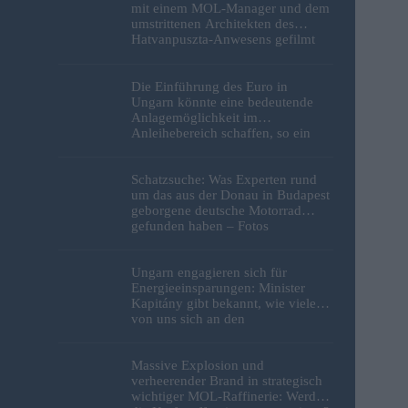
mit einem MOL-Manager und dem
umstrittenen Architekten des
Hatvanpuszta-Anwesens gefilmt
Die Einführung des Euro in
Ungarn könnte eine bedeutende
Anlagemöglichkeit im
Anleihebereich schaffen, so ein
Analyst
Schatzsuche: Was Experten rund
um das aus der Donau in Budapest
geborgene deutsche Motorrad
gefunden haben – Fotos
Ungarn engagieren sich für
Energieeinsparungen: Minister
Kapitány gibt bekannt, wie viele
von uns sich an den
Sparbemühungen beteiligt haben
Massive Explosion und
verheerender Brand in strategisch
wichtiger MOL-Raffinerie: Werden