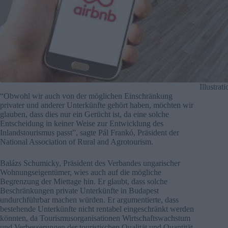
Illustrat
“Obwohl wir auch von der möglichen Einschränkung
privater und anderer Unterkünfte gehört haben, möchten wir
glauben, dass dies nur ein Gerücht ist, da eine solche
Entscheidung in keiner Weise zur Entwicklung des
Inlandstourismus passt”, sagte Pál Frankó, Präsident der
National Association of Rural and Agrotourism.
Balázs Schumicky, Präsident des Verbandes ungarischer
Wohnungseigentümer, wies auch auf die mögliche
Begrenzung der Miettage hin. Er glaubt, dass solche
Beschränkungen private Unterkünfte in Budapest
undurchführbar machen würden. Er argumentierte, dass
bestehende Unterkünfte nicht rentabel eingeschränkt werden
könnten, da Tourismusorganisationen Wirtschaftswachstum
und Verbesserungen der touristischen Qualität und Quantität