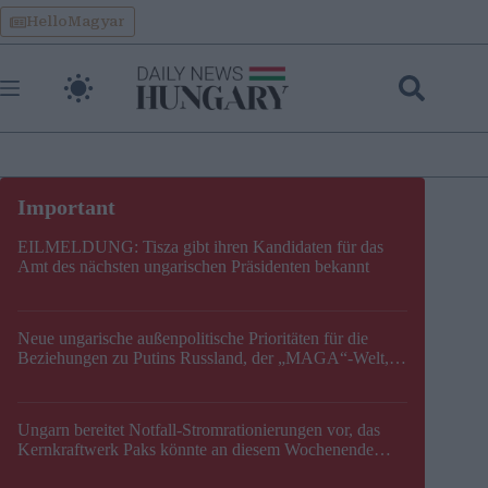
Skip
HelloMagyar
to
content
EILMELDUNG: Tisza gibt ihren Kandidaten für das
Amt des nächsten ungarischen Präsidenten bekannt
Neue ungarische außenpolitische Prioritäten für die
Beziehungen zu Putins Russland, der „MAGA“-Welt,
der EU, der V4, der NATO und dem Balkan festgelegt
Ungarn bereitet Notfall-Stromrationierungen vor, das
Kernkraftwerk Paks könnte an diesem Wochenende
stillgelegt werden