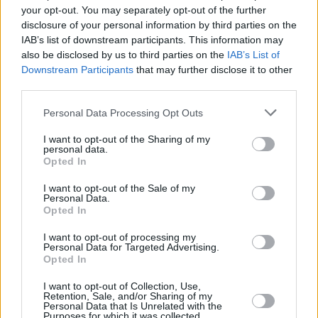
your opt-out. You may separately opt-out of the further
disclosure of your personal information by third parties on the
IAB’s list of downstream participants. This information may
also be disclosed by us to third parties on the
IAB’s List of
Downstream Participants
that may further disclose it to other
third parties.
Please note that this website/app uses one or more Google
Personal Data Processing Opt Outs
services and may gather and store information including but
not limited to your visit or usage behaviour. You may click to
I want to opt-out of the Sharing of my
personal data.
grant or deny consent to Google and its third-party tags to
Opted In
use your data for below specified purposes in below Google
consent section.
I want to opt-out of the Sale of my
Personal Data.
Opted In
I want to opt-out of processing my
Personal Data for Targeted Advertising.
Opted In
I want to opt-out of Collection, Use,
Retention, Sale, and/or Sharing of my
Personal Data that Is Unrelated with the
Purposes for which it was collected.