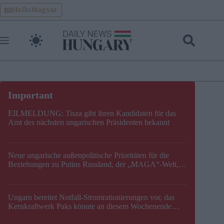
Skip
HelloMagyar
to
content
EILMELDUNG: Tisza gibt ihren Kandidaten für das
Amt des nächsten ungarischen Präsidenten bekannt
Neue ungarische außenpolitische Prioritäten für die
Beziehungen zu Putins Russland, der „MAGA“-Welt,
der EU, der V4, der NATO und dem Balkan festgelegt
Ungarn bereitet Notfall-Stromrationierungen vor, das
Kernkraftwerk Paks könnte an diesem Wochenende
stillgelegt werden