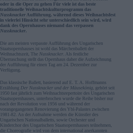
oder in die Oper zu gehen Für viele ist das beste
traditionelle Weihnachtskulturprogramm das
Nussknacker
Aufführung. während dieses Weihnachtsfest
in vielerlei Hinsicht sehr unterschiedlich sein wird, wird
dank des Opernhauses niemand das verpassen
Nussknacker
.
Die am meisten verpasste Aufführung des Ungarischen
Staatsopernhauses ist wohl das Märchenballett der
Weihnachtszeit, The
Nussknacker
. Als festliche
Überraschung stellt das Opernhaus daher die Aufzeichnung
der Aufführung für einen Tag am 24. Dezember zur
Verfügung.
Das klassische Ballett, basierend auf E. T. A. Hoffmanns
Erzählung
Der Nussknacker und der Mäusekönig
, gehört seit
1950 fast jährlich zum Weihnachtsrepertoire des Ungarischen
Staatsopernhauses, unterbrochen wurde die Reihe bisher nur
nach der Revolution von 1956 und während der
vorangegangenen Renovierung des Ybl-Palastes zwischen
1981-82. An der Aufnahme werden die Künstler des
Ungarischen Nationalballetts, sowie Orchester und
Kinderchor des Ungarischen Staatsopernhauses teilnehmen,
die Choreografie wird von dem international anerkannten