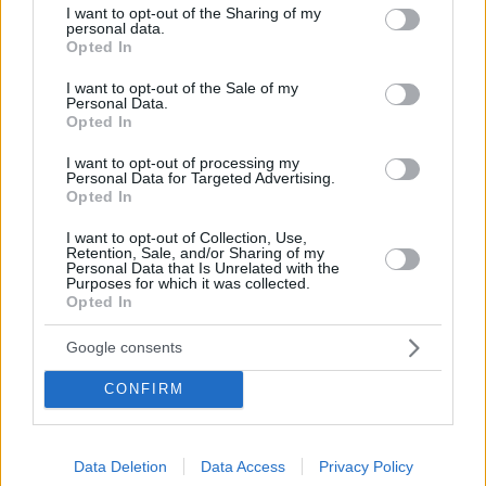
Gemeinschaftserlebnis, Atmosphäre – wird durch Online-
not limited to your visit or usage behaviour. You may click to
I want to opt-out of the Sharing of my
personal data.
Theater-Streaming-Plattformen ersetzt.
grant or deny consent to Google and its third-party tags to
Opted In
use your data for below specified purposes in below Google
“Das Theater ist im XXI. Jahrhundert, es ist vielleicht nicht
consent section.
I want to opt-out of the Sale of my
die einzige Form, dass dreihundert Menschen in einem
Personal Data.
Auditorium oder sechzig in einem Keller sitzen,”
Opted In
Sagt Márk Radnai, der künstlerische Leiter von SzínházTV
(TheaterTV).Nach seinen Angaben
Der Beruf fand eine
I want to opt-out of processing my
langjährige Lösung für die Herausforderung, dass der Genuss
Personal Data for Targeted Advertising.
der viel gelobten tausendfarbigen ungarischen Theaterkultur
Opted In
nicht das Privileg eines engen Kreises sein sollte
Schreibt
24.hu
.
I want to opt-out of Collection, Use,
Retention, Sale, and/or Sharing of my
Personal Data that Is Unrelated with the
Purposes for which it was collected.
Opted In
Tags
#
budapest
#
Hungary
#
Kunst
#
Oper
#
Theater
Google consents
Leave a Reply
CONFIRM
Your email address will not be published.
Required fields are marked
*
Name
*
Data Deletion
Data Access
Privacy Policy