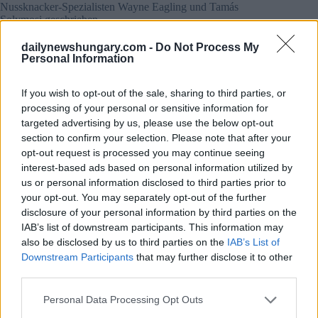
Nussknacker-Spezialisten Wayne Eagling und Tamás
Solymosi geschrieben.
dailynewshungary.com -
Do Not Process My
Die Aufzeichnung der Aufführung kann kostenlos auf der
Personal Information
Facebook-Seite und origo.hu der Oper vom 24. Dezember
um 3 Uhr bis zum nächsten Tag, dem 25. Dezember,
eingesehen werden.
If you wish to opt-out of the sale, sharing to third parties, or
Im Rahmen von OperaLive-Sendungen präsentiert die
processing of your personal or sensitive information for
Institution weitere Querschnittsaufführungen rund um die
targeted advertising by us, please use the below opt-out
Feiertage, wie zum Beispiel am 26. Dezember aus Händels
section to confirm your selection. Please note that after your
Oratorium
Der Messias
Am 27. Dezember Puccinis Oper
Böhmisches Leben
und am 30. Dezember Johann Strauss’s
opt-out request is processed you may continue seeing
Die Fledermaus
Operette. Weitere Details zu den Sendungen
interest-based ads based on personal information utilized by
finden Sie auf der Website der Opera.
us or personal information disclosed to third parties prior to
your opt-out. You may separately opt-out of the further
Coronavirus: Ungarische Schauspieler helfen bei der
disclosure of your personal information by third parties on the
digitalen Bildung und eröffnen Quarantänetheater
IAB’s list of downstream participants. This information may
Der große Gatsby mit englischen Untertiteln
also be disclosed by us to third parties on the
IAB’s List of
Downstream Participants
that may further disclose it to other
Dieses Jahr macht uns das Leben in vielerlei Hinsicht
third parties.
schwerer Theater mussten auch wechseln, damit sie nicht
ohne Arbeit blieben und damit die Zuschauer nicht ohne
Please note that this website/app uses one or more Google
Personal Data Processing Opt Outs
Kultur dastehen Was dem klassischen Theatererlebnis fehlt –
services and may gather and store information including but
zeremonieller Charakter, Präsenz, Publikum,