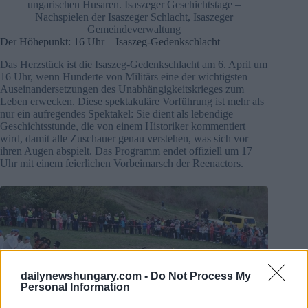
ungarischen Husaren. Isaszeger Geschichtstage –
Nachspielen der Isaszeger Schlacht, Isaszeger
Gemeindeverwaltung
Der Höhepunkt: 16 Uhr – Isaszeg-Gedenkschlacht
Das Herzstück ist die Isaszeg-Gedenkschlacht am 6. April um
16 Uhr, wenn Hunderte von Militärs eine der wichtigsten
Auseinandersetzungen des Unabhängigkeitskrieges zum
Leben erwecken. Diese spektakuläre Vorführung ist mehr als
nur ein aufregendes Spektakel: Sie dient als lebendige
Geschichtsstunde, die von einem Historiker kommentiert
wird, damit alle Zuschauer genau verstehen, was sich vor
ihren Augen abspielt. Das Programm endet offiziell um 17
Uhr mit einem feierlichen Vorbeimarsch der Reenactors.
dailynewshungary.com -
Do Not Process My
Personal Information