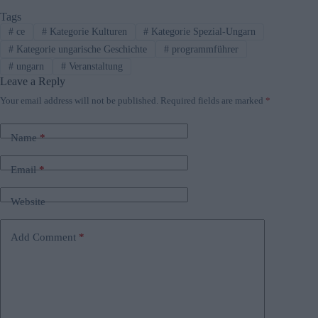
noopeneru0022u003eBattle of Isaszeg Facebook
Tags
#
ce
#
Kategorie Kulturen
#
Kategorie Spezial-Ungarn
pageu003c/au003e. Organisers reserve the right to alter
#
Kategorie ungarische Geschichte
#
programmführer
the schedule, so check for updates ahead of the event
#
ungarn
#
Veranstaltung
and RSVP via the u003ca
Leave a Reply
href=u0022https://www.facebook.com/events/21395320
Your email address will not be published.
Required fields are marked
*
93480400u0022 target=u0022_blanku0022
rel=u0022noreferrer noopeneru0022u003eFacebook
Name
*
event pageu003c/au003e.
Email
*
Website
Add Comment
*