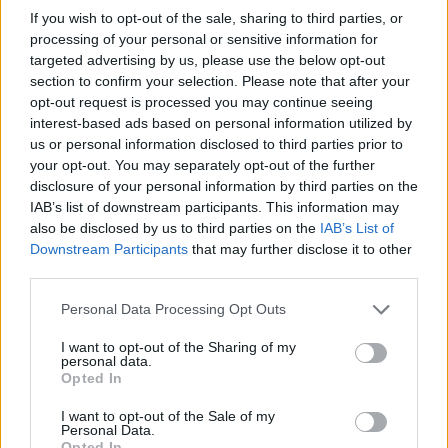
If you wish to opt-out of the sale, sharing to third parties, or
processing of your personal or sensitive information for
targeted advertising by us, please use the below opt-out
section to confirm your selection. Please note that after your
opt-out request is processed you may continue seeing
Isaszeger Geschichtstage 2019. Quelle:
interest-based ads based on personal information utilized by
https://isaszegicsata1849.hu/
Bevor das Reenactment der Schlacht beginnt…
us or personal information disclosed to third parties prior to
your opt-out. You may separately opt-out of the further
Ab 15.20 Uhr geht es auf dem Schlachtfeld los, kommen Sie
disclosure of your personal information by third parties on the
deshalb rechtzeitig. Eine große Parade erreicht das Feld als
IAB’s list of downstream participants. This information may
Erstes, um 15.40 Uhr folgt eine Reitervorführung des Hadak
also be disclosed by us to third parties on the
IAB’s List of
Útja Equestrian Sports Club mit echten Husaren und
atemberaubender Reitkunst.
Downstream Participants
that may further disclose it to other
third parties.
Die Prozession der Militär- und Volksdarsteller, angeführt von
Please note that this website/app uses one or more Google
der NAV Customs and Finance Guard Band, beginnt um 15
Personal Data Processing Opt Outs
Uhr auf dem Platz vor dem Rathaus und marschiert nach
services and may gather and store information including but
Szoborhegy. Um den Umzug vollständig zu verfolgen, sollten
not limited to your visit or usage behaviour. You may click to
I want to opt-out of the Sharing of my
personal data.
Sie um 14:45 in Position sein.
grant or deny consent to Google and its third-party tags to
Opted In
use your data for below specified purposes in below Google
Ein ganztägiges Programm rund um die Feierlichkeiten zur
consent section.
I want to opt-out of the Sale of my
Schlacht von Isaszeg
Personal Data.
Opted In