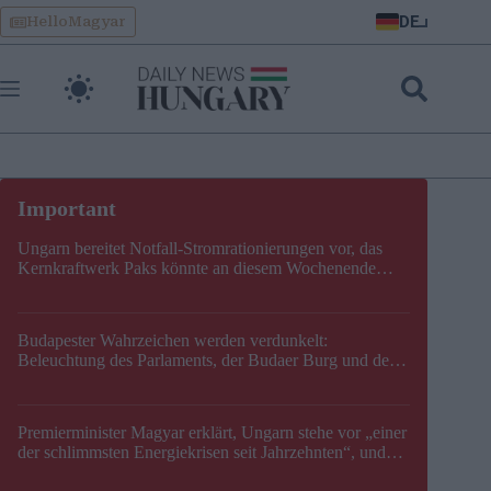
Skip
DE
HelloMagyar
to
content
Ungarn bereitet Notfall-Stromrationierungen vor, das
Kernkraftwerk Paks könnte an diesem Wochenende
stillgelegt werden
Budapester Wahrzeichen werden verdunkelt:
Beleuchtung des Parlaments, der Budaer Burg und der
Zitadelle wird abgeschaltet
Premierminister Magyar erklärt, Ungarn stehe vor „einer
der schlimmsten Energiekrisen seit Jahrzehnten“, und
gibt neuen Termin für die Stilllegung von Paks bekannt