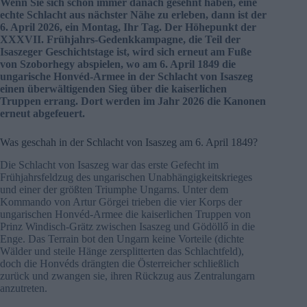
Wenn Sie sich schon immer danach gesehnt haben, eine
echte Schlacht aus nächster Nähe zu erleben, dann ist der
6. April 2026, ein Montag, Ihr Tag. Der Höhepunkt der
XXXVII. Frühjahrs-Gedenkkampagne, die Teil der
Isaszeger Geschichtstage ist, wird sich erneut am Fuße
von Szoborhegy abspielen, wo am 6. April 1849 die
ungarische Honvéd-Armee in der Schlacht von Isaszeg
einen überwältigenden Sieg über die kaiserlichen
Truppen errang. Dort werden im Jahr 2026 die Kanonen
erneut abgefeuert.
Was geschah in der Schlacht von Isaszeg am 6. April 1849?
Die Schlacht von Isaszeg war das erste Gefecht im
Frühjahrsfeldzug des ungarischen Unabhängigkeitskrieges
und einer der größten Triumphe Ungarns. Unter dem
Kommando von Artur Görgei trieben die vier Korps der
ungarischen Honvéd-Armee die kaiserlichen Truppen von
Prinz Windisch-Grätz zwischen Isaszeg und Gödöllő in die
Enge. Das Terrain bot den Ungarn keine Vorteile (dichte
Wälder und steile Hänge zersplitterten das Schlachtfeld),
doch die Honvéds drängten die Österreicher schließlich
zurück und zwangen sie, ihren Rückzug aus Zentralungarn
anzutreten.