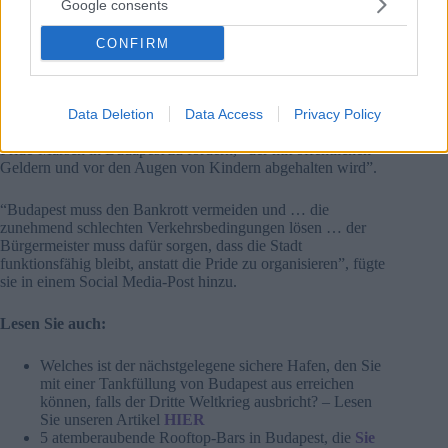
Google consents
CONFIRM
Quelle: Facebook/Szentkirályi Alexandra
“Die Stadt ist fast bankrott, während ihre Verantwortlichen
auf Pride-Festivals in anderen Ländern Champagner trinken
und ihre eigene politische Agenda vorantreiben”, sagte sie
Data Deletion
Data Access
Privacy Policy
und fügte hinzu, dass die Stadtverwaltung versuche, einen
Pride-Marsch in Budapest zu fördern, “der mit öffentlichen
Geldern und vor den Augen von Kindern abgehalten wird”.
“Budapest muss den Bankrott vermeiden und … die
zunehmend schlechten Verkehrsbedingungen lösen … der
Bürgermeister muss dafür sorgen, dass die Stadt
funktionsfähig bleibt, anstatt die Pride zu organisieren”, fügte
sie in einem Social Media-Post hinzu.
Lesen Sie auch:
Welches ist der nächstgelegene sichere Hafen, den Sie
mit einer Tankfüllung von Budapest aus erreichen
können, falls der Dritte Weltkrieg ausbricht? – Lesen
Sie unseren Artikel
HIER
5 atemberaubende Rooftop-Bars in Budapest, die
Sie