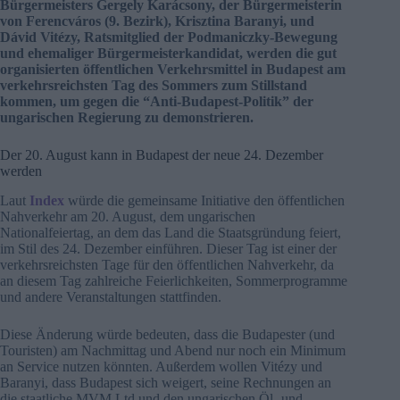
Bürgermeisters Gergely Karácsony, der Bürgermeisterin
von Ferencváros (9. Bezirk), Krisztina Baranyi, und
Dávid Vitézy, Ratsmitglied der Podmaniczky-Bewegung
und ehemaliger Bürgermeisterkandidat, werden die gut
organisierten öffentlichen Verkehrsmittel in Budapest am
verkehrsreichsten Tag des Sommers zum Stillstand
kommen, um gegen die “Anti-Budapest-Politik” der
ungarischen Regierung zu demonstrieren.
Der 20. August kann in Budapest der neue 24. Dezember
werden
Laut
Index
würde die gemeinsame Initiative den öffentlichen
Nahverkehr am 20. August, dem ungarischen
Nationalfeiertag, an dem das Land die Staatsgründung feiert,
im Stil des 24. Dezember einführen. Dieser Tag ist einer der
verkehrsreichsten Tage für den öffentlichen Nahverkehr, da
an diesem Tag zahlreiche Feierlichkeiten, Sommerprogramme
und andere Veranstaltungen stattfinden.
Diese Änderung würde bedeuten, dass die Budapester (und
Touristen) am Nachmittag und Abend nur noch ein Minimum
an Service nutzen könnten. Außerdem wollen Vitézy und
Baranyi, dass Budapest sich weigert, seine Rechnungen an
die staatliche MVM Ltd und den ungarischen Öl- und