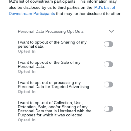
IAB’s list of downstream participants. This information may
Fidesz entrüstet
also be disclosed by us to third parties on the
IAB’s List of
Alexandra Szentkirályi, die Fraktionsvorsitzende des Fidesz
Downstream Participants
that may further disclose it to other
in der Stadtverordnetenversammlung, sagte, der Vorschlag
third parties.
diene dazu, “die Regierung über die Budapester Bürger zu
erpressen”. Der Bürgermeister und die beiden Parteien
Please note that this website/app uses one or more Google
Personal Data Processing Opt Outs
“wollen vermeiden, zugeben zu müssen, dass sie die
services and may gather and store information including but
Hauptstadt in den Bankrott getrieben haben, indem sie eine
not limited to your visit or usage behaviour. You may click to
I want to opt-out of the Sharing of my
Mülldeponie in Rakosrendezo gekauft und einen
personal data.
grant or deny consent to Google and its third-party tags to
unrechtmäßigen Haushalt verabschiedet haben”, fügte sie
Opted In
use your data for below specified purposes in below Google
hinzu.
consent section.
I want to opt-out of the Sale of my
Personal Data.
Opted In
I want to opt-out of processing my
Personal Data for Targeted Advertising.
Opted In
I want to opt-out of Collection, Use,
Retention, Sale, and/or Sharing of my
Personal Data that Is Unrelated with the
Purposes for which it was collected.
Opted In