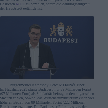
Gasriesen
MOL
zu bezahlen, sofern die Zahlungsfähigkeit
der Hauptstadt gefährdet ist.
Bürgermeister Karácsony. Foto: MTI/Illyés Tibor
Im Haushalt 2025 plante Budapest, nur 39 Milliarden Forint
(97 Millionen Euro) als Solidaritätsbeitrag an den ungarischen
Staat zu zahlen, obwohl das Wirtschaftsministerium einen viel
höheren Betrag von 89 Milliarden Forint (222 Millionen
Euro) angesetzt hatte. Die Budapester Führung sagte, der