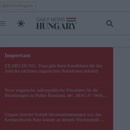
Skip
HelloMagyar
to
content
EILMELDUNG: Tisza gibt ihren Kandidaten für das
Amt des nächsten ungarischen Präsidenten bekannt
Neue ungarische außenpolitische Prioritäten für die
Beziehungen zu Putins Russland, der „MAGA“-Welt,
der EU, der V4, der NATO und dem Balkan festgelegt
Ungarn bereitet Notfall-Stromrationierungen vor, das
Kernkraftwerk Paks könnte an diesem Wochenende
stillgelegt werden