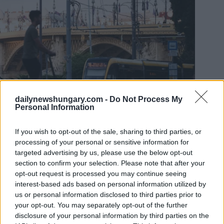
dailynewshungary.com -
Do Not Process My
Personal Information
If you wish to opt-out of the sale, sharing to third parties, or
Foto: BKK/FB
processing of your personal or sensitive information for
Karácsony, Vitézy und Baranyi schlagen außerdem eine
Plakatkampagne vor, die am 15. Juli beginnen soll, um die
targeted advertising by us, please use the below opt-out
Öffentlichkeit auf die schwierige finanzielle Lage der
section to confirm your selection. Please note that after your
Hauptstadt aufmerksam zu machen.
opt-out request is processed you may continue seeing
interest-based ads based on personal information utilized by
Budapest am Rande des finanziellen Zusammenbruchs,
us or personal information disclosed to third parties prior to
aber der Budapest Pride findet am Samstag statt – lesen
your opt-out. You may separately opt-out of the further
Sie
HIER
mehr
disclosure of your personal information by third parties on the