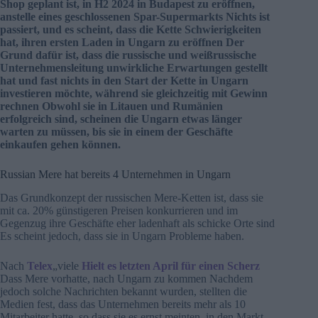
Shop geplant ist, in H2 2024 in Budapest zu eröffnen,
anstelle eines geschlossenen Spar-Supermarkts Nichts ist
passiert, und es scheint, dass die Kette Schwierigkeiten
hat, ihren ersten Laden in Ungarn zu eröffnen Der
Grund dafür ist, dass die russische und weißrussische
Unternehmensleitung unwirkliche Erwartungen gestellt
hat und fast nichts in den Start der Kette in Ungarn
investieren möchte, während sie gleichzeitig mit Gewinn
rechnen Obwohl sie in Litauen und Rumänien
erfolgreich sind, scheinen die Ungarn etwas länger
warten zu müssen, bis sie in einem der Geschäfte
einkaufen gehen können.
Russian Mere hat bereits 4 Unternehmen in Ungarn
Das Grundkonzept der russischen Mere-Ketten ist, dass sie
mit ca. 20% günstigeren Preisen konkurrieren und im
Gegenzug ihre Geschäfte eher ladenhaft als schicke Orte sind
Es scheint jedoch, dass sie in Ungarn Probleme haben.
Nach
Telex
„viele
Hielt es letzten April für einen Scherz
Dass Mere vorhatte, nach Ungarn zu kommen Nachdem
jedoch solche Nachrichten bekannt wurden, stellten die
Medien fest, dass das Unternehmen bereits mehr als 10
Mitarbeiter hatte, so dass sie es ernst meinten, in den Markt