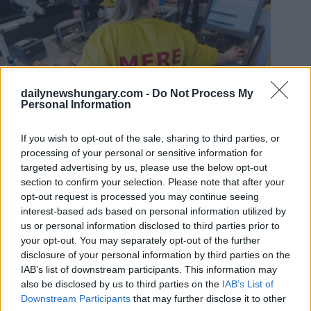
dailynewshungary.com -
Do Not Process My
Personal Information
If you wish to opt-out of the sale, sharing to third parties, or
Die russische Discountkette MERE. Foto: mere.ws
processing of your personal or sensitive information for
In Ungarn herrscht ein ernsthafter Wettbewerb um
targeted advertising by us, please use the below opt-out
leerstehende Geschäfte: Konkurrenten wie Aldi, Penny oder
Spar können problemlos die erforderliche Kaution bezahlen
section to confirm your selection. Please note that after your
und einen Vertrag unterzeichnen, auch wenn sie nur 6-12
opt-out request is processed you may continue seeing
Monate später ein Geschäft eröffnen können Die drei Mere-
interest-based ads based on personal information utilized by
Teams versuchten über Vermietungen zu verhandeln und
us or personal information disclosed to third parties prior to
konnten sich mit Eigentümern z.B. in Nyíregyháza und
your opt-out. You may separately opt-out of the further
Budapest einigen, konnten aber kein Geschäft eröffnen, da
disclosure of your personal information by third parties on the
die Geschäftsführung sie die Kaution nicht bezahlen ließ.
IAB’s list of downstream participants. This information may
also be disclosed by us to third parties on the
IAB’s List of
Lieferanten in Ungarn unzufrieden
Downstream Participants
that may further disclose it to other
Das andere Problem des Geschäftsmodells ist, dass die