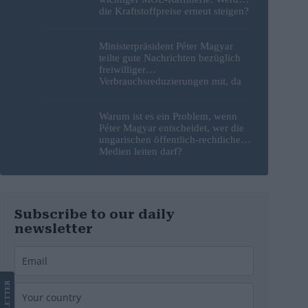
die Kraftstoffpreise erneut steigen?
– Video
Ministerpräsident Péter Magyar
teilte gute Nachrichten bezüglich
freiwilliger
Verbrauchsreduzierungen mit, da
erneut Hitzerekorde gebrochen
wurden
Warum ist es ein Problem, wenn
Péter Magyar entscheidet, wer die
ungarischen öffentlich-rechtlichen
Medien leiten darf?
Subscribe to our daily
newsletter
LETTER