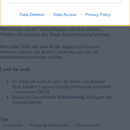
das Geschäftsmodell an Ungarn anzupassen, scheint sich das
Mere-Management genau wie in Russland für den
Markteintritt zu engagieren Aufgrund dieser Spannungen
Data Deletion
Data Access
Privacy Policy
verließen viele Mitarbeiter das Unternehmen, andere
Kollegen wurden entlassen Ein Informant von Telex sagte,
Mere könnte mit den Verhandlungen und dem scharfen
Wettbewerb zwischen den Teams Marktforschung betreiben.
Mere teilte Telex mit, dass sie die ungarischen Gesetze
einhalten würden und derzeit Genehmigungen für die
Inbetriebnahme erwerben würden.
Lesen Sie auch:
Zu schön um wahr zu sein? die Preise von Russian
Mere könnten Ungarns Einzelhandelsmarkt aufrütteln!
– Weiterlesen
HIER
Russische Discountkette
Rekrutierung
In Ungarn mit
Traumgehältern!
Tags
#
einkaufen
#
hungrige Nachrichten
#
Investitionen