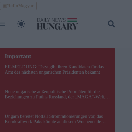
Skip
HelloMagyar
to
content
EILMELDUNG: Tisza gibt ihren Kandidaten für das
Amt des nächsten ungarischen Präsidenten bekannt
Neue ungarische außenpolitische Prioritäten für die
Beziehungen zu Putins Russland, der „MAGA“-Welt,
der EU, der V4, der NATO und dem Balkan festgelegt
Ungarn bereitet Notfall-Stromrationierungen vor, das
Kernkraftwerk Paks könnte an diesem Wochenende
stillgelegt werden