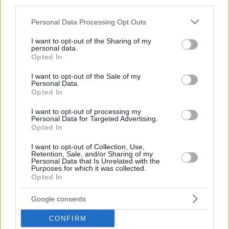
third parties.
russische Mere nur verkaufte Waren bezahlen möchte, sie
wollen, dass Lieferanten Produkte zu Mere-Läden
Please note that this website/app uses one or more Google
Personal Data Processing Opt Outs
transportieren und die unverkaufte Menge nehmen In Ungarn
services and may gather and store information including but
ist es schwierig, solche Lieferanten zu finden, weil sie an
not limited to your visit or usage behaviour. You may click to
I want to opt-out of the Sharing of my
Modelle gewöhnt sind, bei denen sie ihre Waren nur zu
personal data.
grant or deny consent to Google and its third-party tags to
Logistikzentren bringen müssen.
Opted In
use your data for below specified purposes in below Google
consent section.
I want to opt-out of the Sale of my
Personal Data.
Opted In
I want to opt-out of processing my
Personal Data for Targeted Advertising.
Opted In
I want to opt-out of Collection, Use,
Retention, Sale, and/or Sharing of my
Personal Data that Is Unrelated with the
Purposes for which it was collected.
Opted In
Google consents
Die russische Discountkette MERE. Foto: mere.ws
CONFIRM
Trotz Warnungen der ungarischen Teams und Vorschlägen,