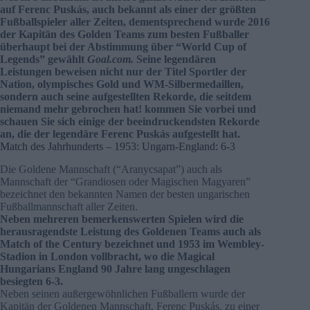
auf Ferenc Puskás, auch bekannt als einer der größten
Fußballspieler aller Zeiten, dementsprechend wurde 2016
der Kapitän des Golden Teams zum besten Fußballer
überhaupt bei der Abstimmung über “World Cup of
Legends” gewählt
Goal.com.
Seine legendären
Leistungen beweisen nicht nur der Titel Sportler der
Nation, olympisches Gold und WM-Silbermedaillen,
sondern auch seine aufgestellten Rekorde, die seitdem
niemand mehr gebrochen hat! kommen Sie vorbei und
schauen Sie sich einige der beeindruckendsten Rekorde
an, die der legendäre Ferenc Puskás aufgestellt hat.
Match des Jahrhunderts – 1953: Ungarn-England: 6-3
Die Goldene Mannschaft (“Aranycsapat”) auch als
Mannschaft der “Grandiosen oder Magischen Magyaren”
bezeichnet den bekannten Namen der besten ungarischen
Fußballmannschaft aller Zeiten.
Neben mehreren bemerkenswerten Spielen wird die
herausragendste Leistung des Goldenen Teams auch als
Match of the Century bezeichnet und 1953 im Wembley-
Stadion in London vollbracht, wo die Magical
Hungarians England 90 Jahre lang ungeschlagen
besiegten 6-3.
Neben seinen außergewöhnlichen Fußballern wurde der
Kapitän der Goldenen Mannschaft, Ferenc Puskás, zu einer