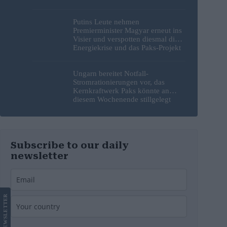
Putins Leute nehmen
Premierminister Magyar erneut ins
Visier und verspotten diesmal die
Energiekrise und das Paks-Projekt
Ungarn bereitet Notfall-
Stromrationierungen vor, das
Kernkraftwerk Paks könnte an
diesem Wochenende stillgelegt
werden
Subscribe to our daily
newsletter
LETTER
NEWS