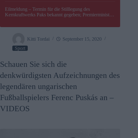
Eilmeldung – Termin für die Stilllegung des
Kernkraftwerks Paks bekannt gegeben; Premierminister
Péter Magyar warnt vor einer möglichen Energiekrise in
Ungarn
Kitti Tordai
September 15, 2020
Sport
Schauen Sie sich die
denkwürdigsten Aufzeichnungen des
legendären ungarischen
Fußballspielers Ferenc Puskás an –
VIDEOS