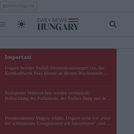
Skip
HelloMagyar
to
content
Ungarn bereitet Notfall-Stromrationierungen vor, das
Kernkraftwerk Paks könnte an diesem Wochenende
stillgelegt werden
Budapester Wahrzeichen werden verdunkelt:
Beleuchtung des Parlaments, der Budaer Burg und der
Zitadelle wird abgeschaltet
Premierminister Magyar erklärt, Ungarn stehe vor „einer
der schlimmsten Energiekrisen seit Jahrzehnten“, und
gibt neuen Termin für die Stilllegung von Paks bekannt