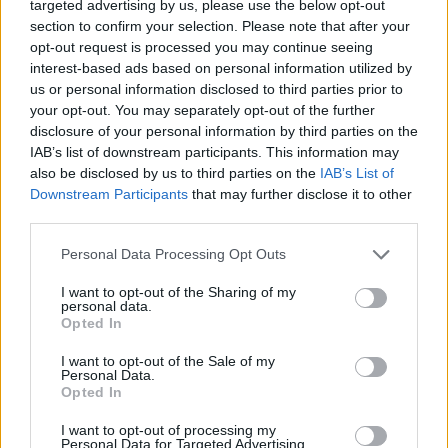
targeted advertising by us, please use the below opt-out
Europapokalfinale die meisten Tore erzielt?”
– man würde
section to confirm your selection. Please note that after your
wahrscheinlich Ronaldo oder Messi sagen. Die richtige
opt-out request is processed you may continue seeing
Antwort ist jedoch die ungarische Legende Puskás. Während
interest-based ads based on personal information utilized by
Messi im Europapokalfinale ein Tor erzielte und Ronaldos
Bilanz ein doppeltes Tor bei der Champions-League-
us or personal information disclosed to third parties prior to
Endrunde ist;
your opt-out. You may separately opt-out of the further
Ferenc Puskás übernimmt mit seinen vier Toren, die im
disclosure of your personal information by third parties on the
1960 gegen Frankfurt gewonnenen 7-3-Finale erzielt
IAB’s list of downstream participants. This information may
wurden, die Spitze.
also be disclosed by us to third parties on the
IAB’s List of
Downstream Participants
that may further disclose it to other
third parties.
Please note that this website/app uses one or more Google
Personal Data Processing Opt Outs
services and may gather and store information including but
not limited to your visit or usage behaviour. You may click to
I want to opt-out of the Sharing of my
personal data.
grant or deny consent to Google and its third-party tags to
Opted In
Die meisten Tore in der Serie der Europapokal-Endrunden
use your data for below specified purposes in below Google
consent section.
Die Rekordtorschützenliste von Puskás kann zusammen mit
I want to opt-out of the Sale of my
Personal Data.
Alberto Di Stefano, mit dem sie damals in Real Madrid
Opted In
spielten, fortgesetzt werden Beide Fußballer erzielten im
Finale der prestigeträchtigsten Europapokalserie sieben Tore,
I want to opt-out of processing my
die seitdem nicht mehr geschlagen wurde.
Personal Data for Targeted Advertising.