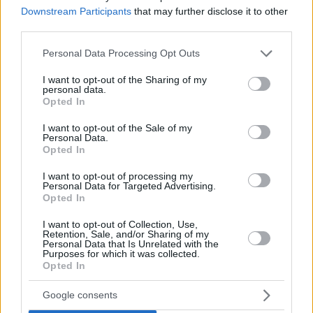
sein!
Downstream Participants
that may further disclose it to other
third parties.
4. W Budapest – Raffinesse und historische Eleganz
Please note that this website/app uses one or more Google
Personal Data Processing Opt Outs
W ist der Brief der Eleganz, wie er von W Budapest
services and may gather and store information including but
bewiesen wurde Das Hotel öffnete seine Türen im Juli im
not limited to your visit or usage behaviour. You may click to
I want to opt-out of the Sharing of my
ikonischen Drechsler-Palast in der Andrássy Avenue Es ist
personal data.
grant or deny consent to Google and its third-party tags to
ein bemerkenswertes UNESCO-Weltkulturerbe, das bereits
Opted In
ein großartiger Anfang ist Das Hotel, das aus der
use your data for below specified purposes in below Google
Zusammenarbeit des Architekturbüros Bánáti-Hartvig und
consent section.
I want to opt-out of the Sale of my
des in London ansässigen BJB-Designstudios entstand,
Personal Data.
verbindet auf elegante Weise das reiche historische Erbe
Opted In
Budapests von beiden Seiten des Flusses, Buda und Pest.
I want to opt-out of processing my
Personal Data for Targeted Advertising.
Opted In
I want to opt-out of Collection, Use,
Retention, Sale, and/or Sharing of my
Personal Data that Is Unrelated with the
Purposes for which it was collected.
Opted In
Google consents