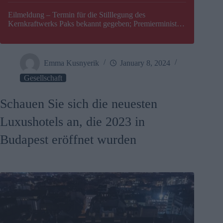
Eilmeldung – Termin für die Stilllegung des
Kernkraftwerks Paks bekannt gegeben; Premierminister
Péter Magyar warnt vor einer möglichen Energiekrise in
Ungarn
Emma Kusnyerik
January 8, 2024
Gesellschaft
Schauen Sie sich die neuesten
Luxushotels an, die 2023 in
Budapest eröffnet wurden