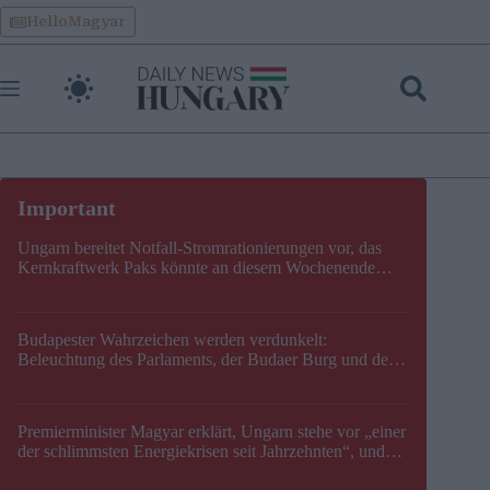
Skip
HelloMagyar
to
content
Ungarn bereitet Notfall-Stromrationierungen vor, das
Kernkraftwerk Paks könnte an diesem Wochenende
stillgelegt werden
Budapester Wahrzeichen werden verdunkelt:
Beleuchtung des Parlaments, der Budaer Burg und der
Zitadelle wird abgeschaltet
Premierminister Magyar erklärt, Ungarn stehe vor „einer
der schlimmsten Energiekrisen seit Jahrzehnten“, und
gibt neuen Termin für die Stilllegung von Paks bekannt