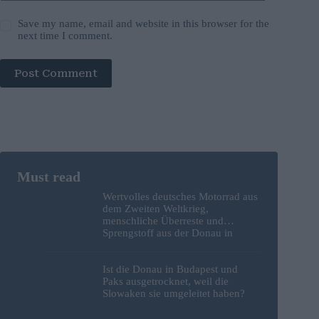
Save my name, email and website in this browser for the
next time I comment.
Post Comment
Wertvolles deutsches Motorrad aus
dem Zweiten Weltkrieg,
menschliche Überreste und
Sprengstoff aus der Donau in
Budapest geborgen – Fotos
Ist die Donau in Budapest und
Paks ausgetrocknet, weil die
Slowaken sie umgeleitet haben?