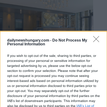
dailynewshungary.com -
Do Not Process My
Personal Information
If you wish to opt-out of the sale, sharing to third parties, or
processing of your personal or sensitive information for
targeted advertising by us, please use the below opt-out
Nach einem erfolgreichen Probebetrieb im Sommer öffnete
das Four Points by Sheraton Budapest Danube im November
section to confirm your selection. Please note that after your
offiziell seine Pforten
magyarorszagom.hu
Schreibt. Dies ist
opt-out request is processed you may continue seeing
die erste Four Points by Sheraton Einheit in Budapest, die ein
interest-based ads based on personal information utilized by
Teil der Hotelkette Marriott International ist Das Hotel hat
us or personal information disclosed to third parties prior to
bereits unsere Herzen gewonnen, mit seiner Bar auf dem
your opt-out. You may separately opt-out of the further
Dach, die einen atemberaubenden Blick auf die Donau und
disclosure of your personal information by third parties on the
die Margareteninsel bietet Im bemerkenswerten historischen
und familienfreundlichen Viertel 1jlipótváros sitzend, wird
IAB’s list of downstream participants. This information may
dieses Hotel sicher auch im neuen Jahr ein Publikumsliebling
also be disclosed by us to third parties on the
IAB’s List of