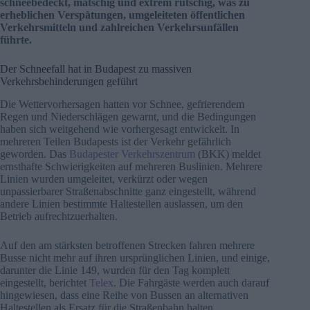
schneebedeckt, matschig und extrem rutschig, was zu
erheblichen Verspätungen, umgeleiteten öffentlichen
Verkehrsmitteln und zahlreichen Verkehrsunfällen
führte.
Der Schneefall hat in Budapest zu massiven
Verkehrsbehinderungen geführt
Die Wettervorhersagen hatten vor Schnee, gefrierendem
Regen und Niederschlägen gewarnt, und die Bedingungen
haben sich weitgehend wie vorhergesagt entwickelt. In
mehreren Teilen Budapests ist der Verkehr gefährlich
geworden. Das
Budapester Verkehrszentrum
(BKK) meldet
ernsthafte Schwierigkeiten auf mehreren Buslinien. Mehrere
Linien wurden umgeleitet, verkürzt oder wegen
unpassierbarer Straßenabschnitte ganz eingestellt, während
andere Linien bestimmte Haltestellen auslassen, um den
Betrieb aufrechtzuerhalten.
Auf den am stärksten betroffenen Strecken fahren mehrere
Busse nicht mehr auf ihren ursprünglichen Linien, und einige,
darunter die Linie 149, wurden für den Tag komplett
eingestellt, berichtet
Telex
. Die Fahrgäste werden auch darauf
hingewiesen, dass eine Reihe von Bussen an alternativen
Haltestellen als Ersatz für die Straßenbahn halten,