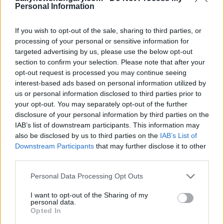
Die Behörden fordern die Einwohner auf, deutlich längere
Personal Information
Fahrzeiten einzuplanen und, wenn möglich, öffentliche
Verkehrsmittel zu benutzen, anstatt mit dem Auto zu fahren.
If you wish to opt-out of the sale, sharing to third parties, or
Die Katastrophenschutzbehörde hat betont, dass nur
Fahrzeuge benutzt werden sollten, die für winterliche
processing of your personal or sensitive information for
Bedingungen vorbereitet sind. Sie rät Autofahrern, vorsichtig
targeted advertising by us, please use the below opt-out
zu fahren, sich auf schlechte Sicht und Straßenverhältnisse
section to confirm your selection. Please note that after your
einzustellen und die Tanks voll zu halten.
opt-out request is processed you may continue seeing
interest-based ads based on personal information utilized by
Die Situation ist nicht auf die Hauptstadt beschränkt. Es
us or personal information disclosed to third parties prior to
wurden landesweit mehrere schwere Unfälle gemeldet,
your opt-out. You may separately opt-out of the further
darunter auch Zusammenstöße auf den großen Autobahnen.
disclosure of your personal information by third parties on the
Auf der Umgehungsstraße M0 haben Zusammenstöße mit
mehreren Fahrzeugen zu Fahrbahnsperrungen und Staus von
IAB’s list of downstream participants. This information may
mehreren Kilometern Länge geführt. Ähnliche Szenen
also be disclosed by us to third parties on the
IAB’s List of
spielten sich auf der Autobahn M7 in Richtung Budapest ab,
Downstream Participants
that may further disclose it to other
wo der Verkehr in der Nähe von Siófok nach einer
third parties.
Massenkarambolage zum Erliegen kam und die Autofahrer
auf alternative Routen ausweichen mussten.
Please note that this website/app uses one or more Google
Personal Data Processing Opt Outs
services and may gather and store information including but
Da mit weiteren Schneefällen gerechnet wird, wird
not limited to your visit or usage behaviour. You may click to
I want to opt-out of the Sharing of my
Reisenden dringend empfohlen, sich vor der Abfahrt auf der
personal data.
grant or deny consent to Google and its third-party tags to
BKK-Website
oder über die BudapestGO-App über die
Opted In
use your data for below specified purposes in below Google
neuesten Entwicklungen zu informieren und sich auf