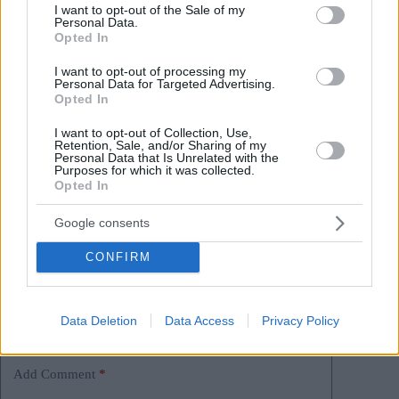
anhaltende Störungen im Laufe des Tages einzustellen.
consent section.
I want to opt-out of the Sale of my
Personal Data.
Opted In
I want to opt-out of processing my
Tags
Personal Data for Targeted Advertising.
#
budapest
#
kategorie budapest
#
kategorie leben
Opted In
#
kategorie öffentlicher verkehr ungarn
#
kategorie reisen
I want to opt-out of Collection, Use,
#
kategorie verkehr
#
Kategorie Wetter
#
ungarn
Retention, Sale, and/or Sharing of my
Personal Data that Is Unrelated with the
#
verkehr
#
wettervorhersage
Purposes for which it was collected.
Leave a Reply
Opted In
Your email address will not be published.
Required fields are marked
*
Google consents
Name
*
CONFIRM
Email
*
Data Deletion
Data Access
Privacy Policy
Website
Add Comment
*