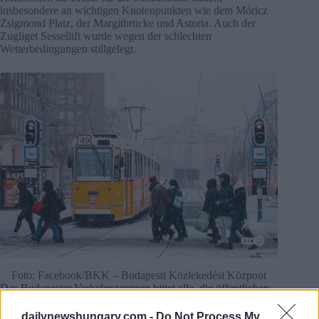
insbesondere an wichtigen Knotenpunkten wie dem Móricz
Zsigmond Platz, der Margitbrücke und Astoria. Auch der
Zugliget Sessellift wurde wegen der schlechten
Wetterbedingungen stillgelegt.
Foto: Facebook/BKK – Budapesti Közlekedési Központ
Das Budapester Verkehrszentrum bittet alle, die öffentlichen
Verkehrsmittel zu benutzen
dailynewshungary.com -
Do Not Process My