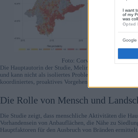
I want t
of my P
was col
Opted 
Google 
Foto: Corvinus Universität Bu
Die Hauptautorin der Studie, Melinda Manczinger, erkl
und kann nicht als isoliertes Problem behandelt werde
koordiniertes, proaktives Vorgehen der betroffenen Län
Die Rolle von Mensch und Landsch
Die Studie zeigt, dass menschliche Aktivitäten die Ha
Vorhandensein von Anbauflächen, die Nähe zu Siedlun
Hauptfaktoren für den Ausbruch von Bränden ermittelt