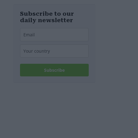
Wasserversorg
ung machen?
Experte weist
Subscribe to our
auf eine
daily newsletter
überraschende
Tatsache hin
Subscribe