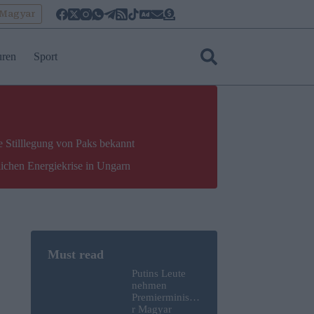
oMagyar
uren
Sport
e Stilllegung von Paks bekannt
lichen Energiekrise in Ungarn
Putins Leute
nehmen
Premierministe
r Magyar