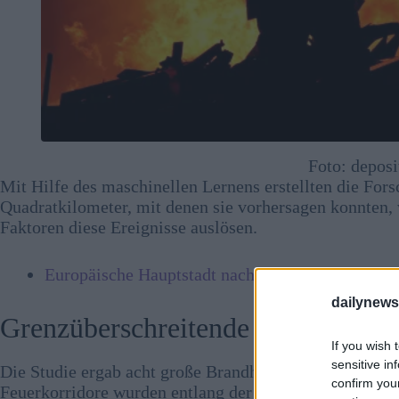
Foto: depos
Mit Hilfe des maschinellen Lernens erstellten die Fo
Quadratkilometer, mit denen sie vorhersagen konnten,
Faktoren diese Ereignisse auslösen.
Europäische Hauptstadt nach gewaltsamen Zus
dailynew
Grenzüberschreitende Brandkorridor
If you wish 
sensitive in
Die Studie ergab acht große Brandherde, von denen me
confirm you
Feuerkorridore wurden entlang der Grenzen entdeckt: