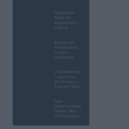
erneut ins
Visier und
verspotten
Israelischer
diesmal die
Mann bei
Energiekrise
ungarischem
und das Paks-
Festival
Projekt
niedergestoche
n
Budapester
Wahrzeichen
werden
verdunkelt:
Beleuchtung
des Parlaments,
der Budaer
„Geisterbrücke
Burg und der
“ taucht aus
Zitadelle wird
der Donau auf:
abgeschaltet
Extreme Dürre
legt längst
verschollenes
Relikt aus dem
Eine
Zweiten
ausgetrocknete
Weltkrieg in
Donau: Muss
Budapest frei
sich Budapest
Sorgen um
seine