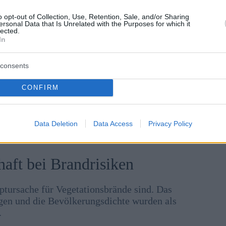
o opt-out of Collection, Use, Retention, Sale, and/or Sharing
ersonal Data that Is Unrelated with the Purposes for which it
lected.
In
consents
CONFIRM
dapest/Pressemitteilung/Natur
ärt: “Die Brandgefahr in den Karpaten ist erheblich
n. Eine wirksame Prävention erfordert ein
Data Deletion
Data Access
Privacy Policy
der.”
aft bei Brandrisiken
uptursache für Vegetationsbrände sind. Das
gen und die Bevölkerungsdichte wurden als
.