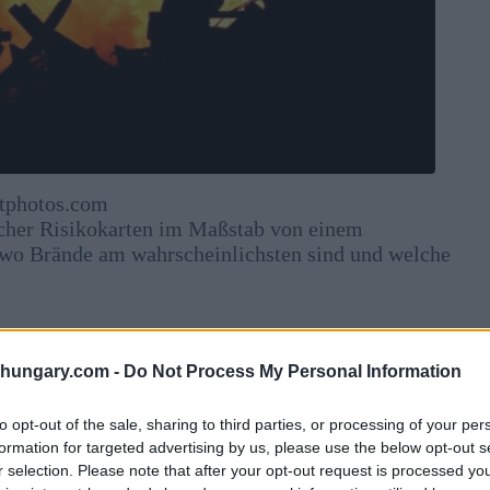
itphotos.com
rscher Risikokarten im Maßstab von einem
 wo Brände am wahrscheinlichsten sind und welche
ammenstößen in Flammen
– Fotos
shungary.com -
Do Not Process My Personal Information
e identifiziert
to opt-out of the sale, sharing to third parties, or processing of your per
formation for targeted advertising by us, please use the below opt-out s
hrere nationale Grenzen überschreiten. Bedeutende
r selection. Please note that after your opt-out request is processed y