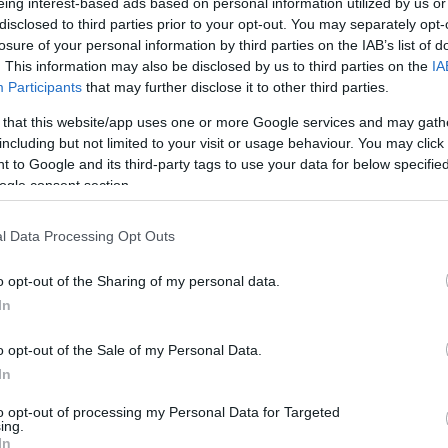
eing interest-based ads based on personal information utilized by us or
disclosed to third parties prior to your opt-out. You may separately opt-
losure of your personal information by third parties on the IAB’s list of
. This information may also be disclosed by us to third parties on the
IA
Participants
that may further disclose it to other third parties.
 that this website/app uses one or more Google services and may gath
nd Heves als die am meisten gefährdeten Komitate
including but not limited to your visit or usage behaviour. You may click 
 to Google and its third-party tags to use your data for below specifi
ogle consent section.
l Data Processing Opt Outs
o opt-out of the Sharing of my personal data.
In
o opt-out of the Sale of my Personal Data.
In
to opt-out of processing my Personal Data for Targeted
ing.
In