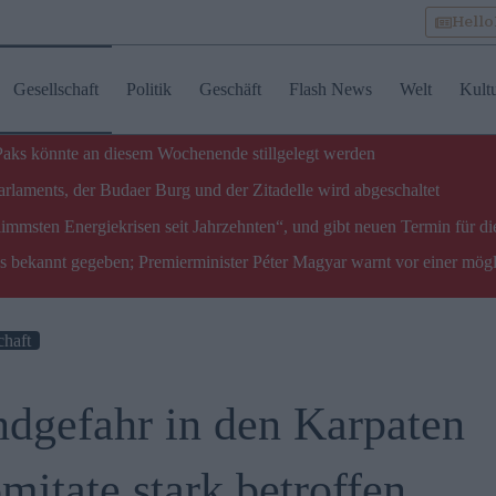
Hell
Gesellschaft
Politik
Geschäft
Flash News
Welt
Kult
 Paks könnte an diesem Wochenende stillgelegt werden
laments, der Budaer Burg und der Zitadelle wird abgeschaltet
limmsten Energiekrisen seit Jahrzehnten“, und gibt neuen Termin für di
ks bekannt gegeben; Premierminister Péter Magyar warnt vor einer mög
chaft
ndgefahr in den Karpaten
mitate stark betroffen