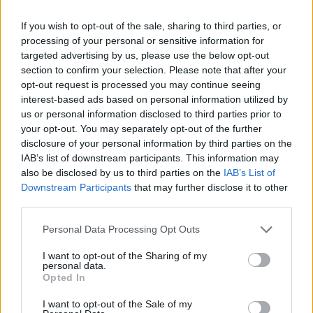
If you wish to opt-out of the sale, sharing to third parties, or
processing of your personal or sensitive information for
targeted advertising by us, please use the below opt-out
section to confirm your selection. Please note that after your
opt-out request is processed you may continue seeing
interest-based ads based on personal information utilized by
us or personal information disclosed to third parties prior to
your opt-out. You may separately opt-out of the further
disclosure of your personal information by third parties on the
IAB’s list of downstream participants. This information may
April 19, 2024
also be disclosed by us to third parties on the
IAB’s List of
Fidesz-Kandidat für das Amt des Budapester
Downstream Participants
that may further disclose it to other
Bürgermeisters Szentkirályi kritisiert Oppositionsbündnis
third parties.
Please note that this website/app uses one or more Google
Personal Data Processing Opt Outs
services and may gather and store information including but
not limited to your visit or usage behaviour. You may click to
I want to opt-out of the Sharing of my
personal data.
grant or deny consent to Google and its third-party tags to
Opted In
use your data for below specified purposes in below Google
consent section.
I want to opt-out of the Sale of my