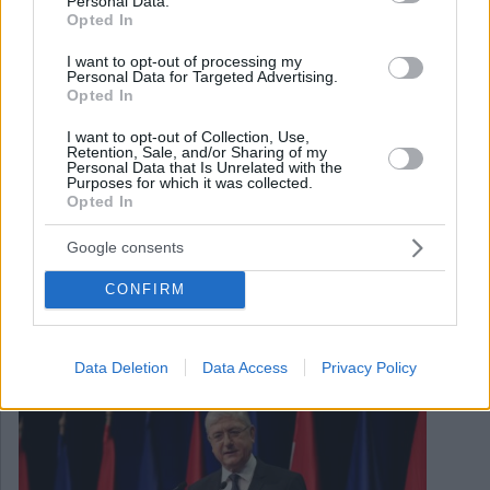
Personal Data.
Opted In
I want to opt-out of processing my
Personal Data for Targeted Advertising.
Opted In
I want to opt-out of Collection, Use,
Retention, Sale, and/or Sharing of my
Personal Data that Is Unrelated with the
Purposes for which it was collected.
Opted In
Google consents
March 30, 2024
CONFIRM
Die DK des ehemaligen Premierministers Gyurcsány
verschlingt am 9. Juni zwei Oppositionsparteien?
Data Deletion
Data Access
Privacy Policy