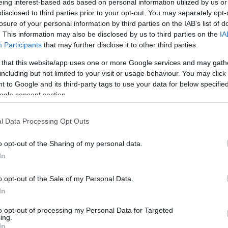
eing interest-based ads based on personal information utilized by us or
disclosed to third parties prior to your opt-out. You may separately opt-
losure of your personal information by third parties on the IAB’s list of
. This information may also be disclosed by us to third parties on the
IA
Participants
that may further disclose it to other third parties.
 that this website/app uses one or more Google services and may gath
including but not limited to your visit or usage behaviour. You may click 
 to Google and its third-party tags to use your data for below specifi
ogle consent section.
 Fragen des Budapest Pride Festivals, den Plan
l Data Processing Opt Outs
 und einen Vorschlag, der die Transparenz der
l.
o opt-out of the Sharing of my personal data.
In
arabás
„Der Fraktionsvorsitzende der Budapester
o opt-out of the Sale of my Personal Data.
och in der Gemeindeversammlung und fügte hinzu,
In
 viele Hunderttausende Ungarn nicht nur ein
ich mich gleich fühlen kann, ohne mich zu schämen”
to opt-out of processing my Personal Data for Targeted
ing.
In