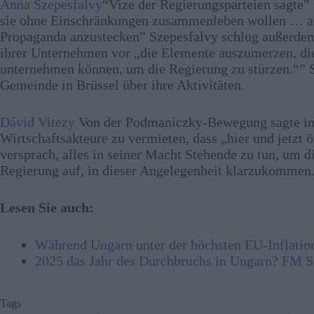
Anna Szepesfalvy
“Vize der Regierungsparteien sagte
sie ohne Einschränkungen zusammenleben wollen … ab
Propaganda anzustecken” Szepesfalvy schlug außerde
ihrer Unternehmen vor „die Elemente auszumerzen, die 
unternehmen können, um die Regierung zu stürzen.“” S
Gemeinde in Brüssel über ihre Aktivitäten.
Dávid Vitezy
Von der Podmaniczky-Bewegung sagte in B
Wirtschaftsakteure zu vermieten, dass „hier und jetzt
versprach, alles in seiner Macht Stehende zu tun, um d
Regierung auf, in dieser Angelegenheit klarzukommen
Lesen Sie auch:
Während Ungarn unter der höchsten EU-Inflation
2025 das Jahr des Durchbruchs in Ungarn? FM Szi
Tags