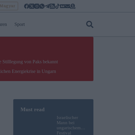
oMagyar
uren
Sport
e Stilllegung von Paks bekannt
lichen Energiekrise in Ungarn
Israelischer
Mann bei
ungarischem
Festival