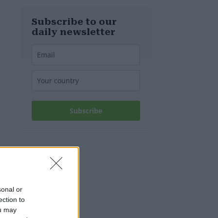
Relikt aus dem
Zweiten
Weltkrieg in
Subscribe to our
Budapest frei
daily newsletter
Subscribe
sonal or
ection to
ou may