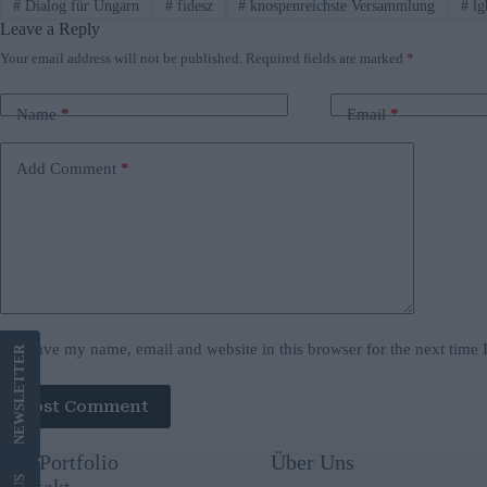
#
Dialog für Ungarn
#
fidesz
#
knospenreichste Versammlung
#
lg
Leave a Reply
Your email address will not be published.
Required fields are marked
*
Name
*
Email
*
Add Comment
*
Save my name, email and website in this browser for the next time
LETTER
Post Comment
NEWS
Our Portfolio
Über Uns
US
Kontakt