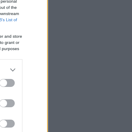
 personal
out of the
 downstream
B’s List of
er and store
to grant or
ed purposes