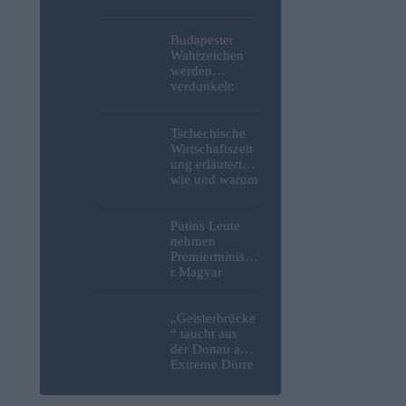
niedergestoche
n
Budapester
Wahrzeichen
werden
verdunkelt:
Beleuchtung
des Parlaments,
der Budaer
Tschechische
Burg und der
Wirtschaftszeit
Zitadelle wird
ung erläutert,
abgeschaltet
wie und warum
sich Tesco aus
Ungarn
zurückziehen
Putins Leute
wird
nehmen
Premierministe
r Magyar
erneut ins
Visier und
verspotten
„Geisterbrücke
diesmal die
“ taucht aus
Energiekrise
der Donau auf:
und das Paks-
Extreme Dürre
Projekt
legt längst
verschollenes