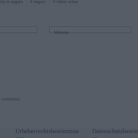
btq in ungarn
#
ungarn
#
viktor orban
Website
 I comment.
Urheberrechtsbestimmun
Datenschutzbest
gen
en