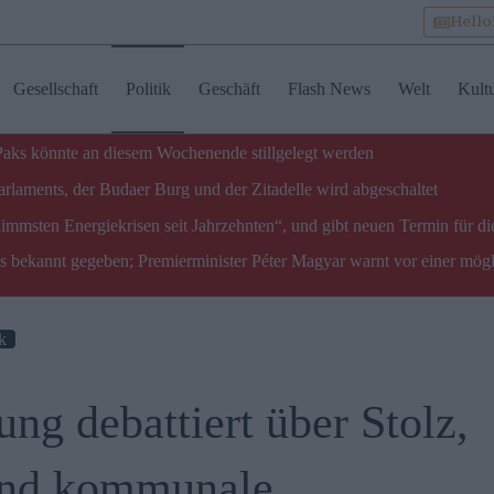
Hell
Gesellschaft
Politik
Geschäft
Flash News
Welt
Kult
 Paks könnte an diesem Wochenende stillgelegt werden
laments, der Budaer Burg und der Zitadelle wird abgeschaltet
limmsten Energiekrisen seit Jahrzehnten“, und gibt neuen Termin für di
ks bekannt gegeben; Premierminister Péter Magyar warnt vor einer mög
ik
g debattiert über Stolz,
 und kommunale