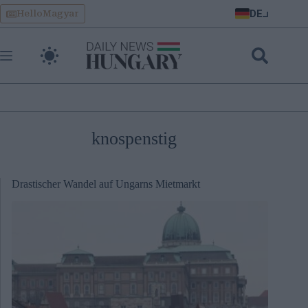
Skip
DE
HelloMagyar
to
content
knospenstig
Drastischer Wandel auf Ungarns Mietmarkt