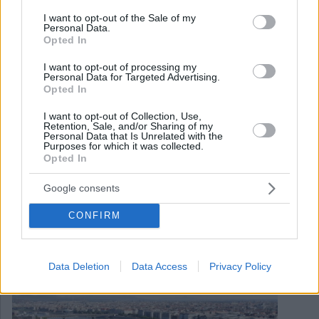
consent section.
I want to opt-out of the Sale of my
Personal Data.
Opted In
I want to opt-out of processing my
Personal Data for Targeted Advertising.
Opted In
I want to opt-out of Collection, Use,
Retention, Sale, and/or Sharing of my
Personal Data that Is Unrelated with the
Purposes for which it was collected.
Opted In
September 9, 2022
Google consents
Budapest ist eine der besten Städte für
Schnäppchenliebhaber in Europa!
CONFIRM
Data Deletion
Data Access
Privacy Policy