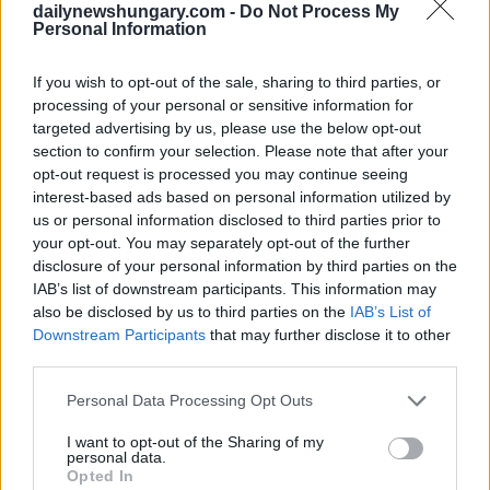
dailynewshungary.com -
Do Not Process My
Personal Information
If you wish to opt-out of the sale, sharing to third parties, or
processing of your personal or sensitive information for
targeted advertising by us, please use the below opt-out
section to confirm your selection. Please note that after your
opt-out request is processed you may continue seeing
interest-based ads based on personal information utilized by
us or personal information disclosed to third parties prior to
your opt-out. You may separately opt-out of the further
September 11, 2022
disclosure of your personal information by third parties on the
IAB’s list of downstream participants. This information may
Budapests Verkehr soll am Wochenende auf den Kopf
also be disclosed by us to third parties on the
IAB’s List of
gestellt werden!
Downstream Participants
that may further disclose it to other
third parties.
Please note that this website/app uses one or more Google
Personal Data Processing Opt Outs
services and may gather and store information including but
not limited to your visit or usage behaviour. You may click to
I want to opt-out of the Sharing of my
personal data.
grant or deny consent to Google and its third-party tags to
Opted In
use your data for below specified purposes in below Google