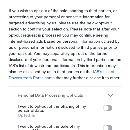
If you wish to opt-out of the sale, sharing to third parties, or
processing of your personal or sensitive information for
targeted advertising by us, please use the below opt-out
section to confirm your selection. Please note that after your
opt-out request is processed you may continue seeing
interest-based ads based on personal information utilized by
us or personal information disclosed to third parties prior to
your opt-out. You may separately opt-out of the further
disclosure of your personal information by third parties on the
IAB’s list of downstream participants. This information may
also be disclosed by us to third parties on the
IAB’s List of
Downstream Participants
that may further disclose it to other
February 20, 2023
third parties.
Budapest wird den Ticketpreis für den Flughafenbus
drastisch erhöhen
Please note that this website/app uses one or more Google
Personal Data Processing Opt Outs
services and may gather and store information including but
not limited to your visit or usage behaviour. You may click to
I want to opt-out of the Sharing of my
personal data.
grant or deny consent to Google and its third-party tags to
Opted In
use your data for below specified purposes in below Google
consent section.
I want to opt-out of the Sale of my