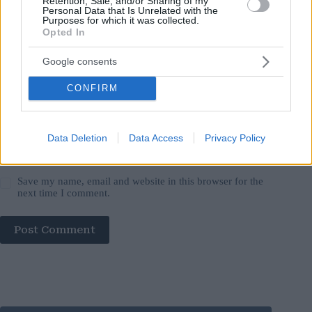
Retention, Sale, and/or Sharing of my
Personal Data that Is Unrelated with the
Purposes for which it was collected.
Website
Opted In
Google consents
Add Comment
*
CONFIRM
Data Deletion
Data Access
Privacy Policy
Save my name, email and website in this browser for the
next time I comment.
Post Comment