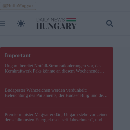
Skip
HelloMagyar
to
content
Ungarn bereitet Notfall-Stromrationierungen vor, das
Kernkraftwerk Paks könnte an diesem Wochenende
stillgelegt werden
Budapester Wahrzeichen werden verdunkelt:
Beleuchtung des Parlaments, der Budaer Burg und der
Zitadelle wird abgeschaltet
Premierminister Magyar erklärt, Ungarn stehe vor „einer
der schlimmsten Energiekrisen seit Jahrzehnten“, und
gibt neuen Termin für die Stilllegung von Paks bekannt