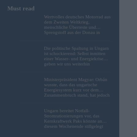
Wertvolles deutsches Motorrad aus
dem Zweiten Weltkrieg,
menschliche Überreste und
Sprengstoff aus der Donau in
Budapest geborgen – Fotos
Die politische Spaltung in Ungarn
ist schockierend: Selbst inmitten
einer Wasser- und Energiekrise
geben wir uns weiterhin
gegenseitig die Schuld
Ministerpräsident Magyar: Orbán
wusste, dass das ungarische
Energiesystem kurz vor dem
Zusammenbruch stand, hat jedoch
nichts unternommen
Ungarn bereitet Notfall-
Stromrationierungen vor, das
Kernkraftwerk Paks könnte an
diesem Wochenende stillgelegt
werden