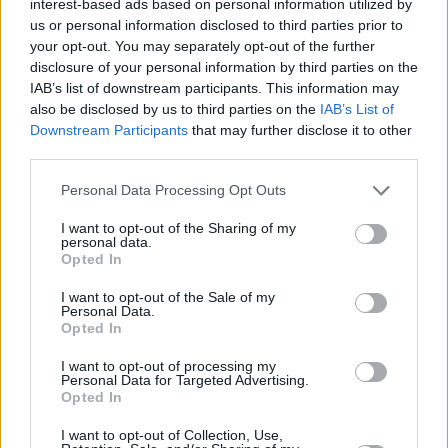
interest-based ads based on personal information utilized by
Interessanterweise kann man nur Rückfahrkarten im System
us or personal information disclosed to third parties prior to
buchen Okosutas.hu sagte, sie testen den neuen Dienst, also
werden sie ihren Artikel bald mit den neuesten Erfahrungen
your opt-out. You may separately opt-out of the further
aktualisieren.
disclosure of your personal information by third parties on the
IAB’s list of downstream participants. This information may
also be disclosed by us to third parties on the
IAB’s List of
Downstream Participants
that may further disclose it to other
Lesen Sie auch
third parties.
VIDEO, FOTOS: Neue Donaubrücke in
Ungarn gebaut werden
Please note that this website/app uses one or more Google
Personal Data Processing Opt Outs
services and may gather and store information including but
not limited to your visit or usage behaviour. You may click to
I want to opt-out of the Sharing of my
personal data.
grant or deny consent to Google and its third-party tags to
Tags
Opted In
use your data for below specified purposes in below Google
#
hungrig
#
knospenstig
#
nützliches DNH
#
reisen
consent section.
I want to opt-out of the Sale of my
#
tourismus
#
wizz air
Personal Data.
Leave a Reply
Opted In
Your email address will not be published.
Required fields are marked
*
I want to opt-out of processing my
Personal Data for Targeted Advertising.
Opted In
Name
*
I want to opt-out of Collection, Use,
Email
*