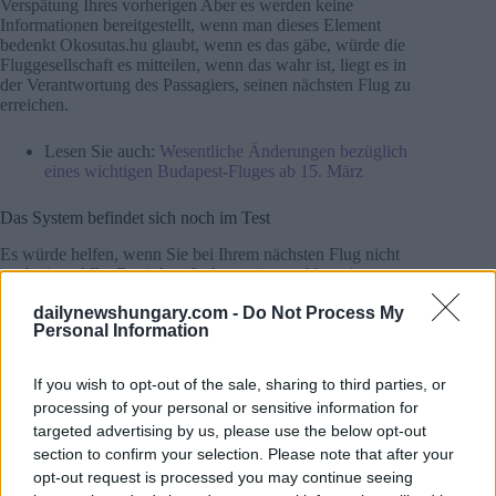
Verspätung Ihres vorherigen Aber es werden keine
Informationen bereitgestellt, wenn man dieses Element
bedenkt Okosutas.hu glaubt, wenn es das gäbe, würde die
Fluggesellschaft es mitteilen, wenn das wahr ist, liegt es in
der Verantwortung des Passagiers, seinen nächsten Flug zu
erreichen.
Lesen Sie auch:
Wesentliche Änderungen bezüglich
eines wichtigen Budapest-Fluges ab 15. März
Das System befindet sich noch im Test
Es würde helfen, wenn Sie bei Ihrem nächsten Flug nicht
noch einmal Ihr Gepäck aufgeben müssten Aber einen
solchen Service gibt es nicht, und das hat Wizz Air
dailynewshungary.com -
Do Not Process My
klargestellt.
Personal Information
Darüber hinaus ermöglicht Ihnen Mix&Match nur eine sehr
geringe Anzahl von Transferflügen zu buchen, z.B. von
If you wish to opt-out of the sale, sharing to third parties, or
Budapest aus können Sie nur Tickets auf die Malediven
processing of your personal or sensitive information for
buchen Um das zu finden, müssen Sie in der App oder der
targeted advertising by us, please use the below opt-out
Webseite auf das +1-Zeichen klicken oder tippen, das Gleiche
section to confirm your selection. Please note that after your
gilt für Wien.
opt-out request is processed you may continue seeing