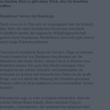
zu buchen Aber es gibt einen Trick, den Sie beachten
sollten.
Brandneuer Service mit Handicaps
Nach
okosutas.hu
‘löst sich im vergangenen Jahr der Klatsch,
dass Wizz Air einen brandneuen Servicetyp entwickelt
Schließlich startete die ungarische Billigfluggesellschaft
gestern ihren brandneuen Mix&Match-ServiceEs gibt jedoch
noch einige Kinderkrankheiten.
Theoretisch ermöglicht Ihnen der Service, Flüge zu mischen
Somit können Sie von Budapest zum Beispiel auf die
Malediven mit einem Ticket, einem Check-in-Prozess usw.
Natürlich müssen Sie nach Abu Dhabi umsteigen Aber
trotzdem ist ein solches Szenario viel komfortabler als
mehrmals zu buchen und einzuchecken Daher ist die große
Frage, was wir durch die Nutzung des Dienstes gewinnen
Warum sollte ich nicht stattdessen zwei verschiedene Tickets
buchen?
Okosutas.hu sagt, es wäre zwingend erforderlich, dass ein
solcher Dienst Ihnen erlaubt, Ihren nächsten Flug zu
besteigen, vorausgesetzt, Sie verpassen ihn aufgrund einer