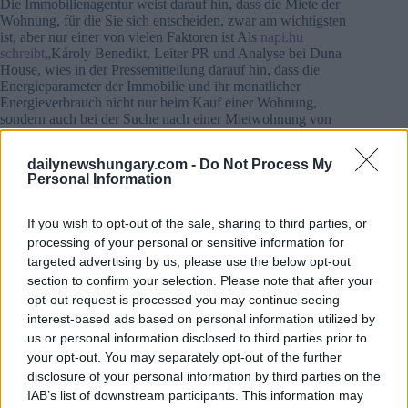
Die Immobilienagentur weist darauf hin, dass die Miete der
Wohnung, für die Sie sich entscheiden, zwar am wichtigsten
ist, aber nur einer von vielen Faktoren ist Als
napi.hu
schreibt
„Károly Benedikt, Leiter PR und Analyse bei Duna
House, wies in der Pressemitteilung darauf hin, dass die
Energieparameter der Immobilie und ihr monatlicher
Energieverbrauch nicht nur beim Kauf einer Wohnung,
sondern auch bei der Suche nach einer Mietwohnung von
größter Bedeutung sind.
dailynewshungary.com -
Do Not Process My
Achtung: ist die Wohnung schuldenfrei?
Personal Information
In der Mitteilung wurde darauf hingewiesen, dass es sich
auch lohnt, zu prüfen, ob die Wohnung schuldenfrei ist, da
If you wish to opt-out of the sale, sharing to third parties, or
zuvor angehäufte Versorgungsrückstände zur Unterbrechung
processing of your personal or sensitive information for
des Dienstes führen können.
targeted advertising by us, please use the below opt-out
section to confirm your selection. Please note that after your
“Neben den Miet – und Nebenkostenabrechnungen ist es
opt-out request is processed you may continue seeing
wesentlich, dass der Mietinteressent die Zusammensetzung
interest-based ads based on personal information utilized by
und Höhe der gemeinsamen Kosten kennt, wenn die
us or personal information disclosed to third parties prior to
gemeinsamen Kosten einen Betrag für zukünftige
Verbesserungen beinhalten, kann der Mieter den Vermieter
your opt-out. You may separately opt-out of the further
bitten, diese Gegenstände zu übernehmen, da der Mieter
disclosure of your personal information by third parties on the
davon nicht unbedingt profitieren kann”, riet der Experte von
IAB’s list of downstream participants. This information may
Duna House.