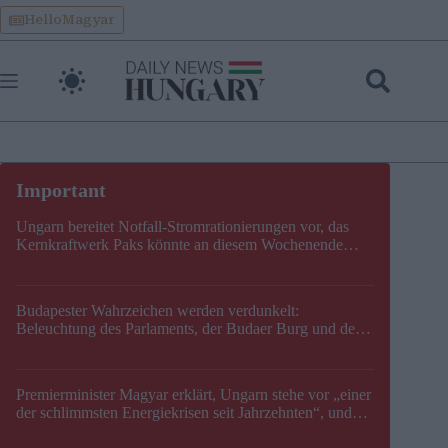
Skip
HelloMagyar
to
content
Ungarn bereitet Notfall-Stromrationierungen vor, das
Kernkraftwerk Paks könnte an diesem Wochenende
stillgelegt werden
Budapester Wahrzeichen werden verdunkelt:
Beleuchtung des Parlaments, der Budaer Burg und der
Zitadelle wird abgeschaltet
Premierminister Magyar erklärt, Ungarn stehe vor „einer
der schlimmsten Energiekrisen seit Jahrzehnten“, und
gibt neuen Termin für die Stilllegung von Paks bekannt