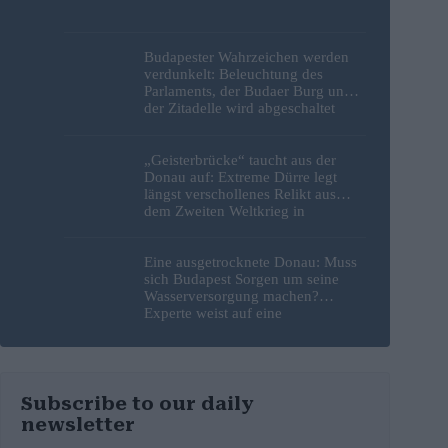
Budapester Wahrzeichen werden
verdunkelt: Beleuchtung des
Parlaments, der Budaer Burg und
der Zitadelle wird abgeschaltet
„Geisterbrücke“ taucht aus der
Donau auf: Extreme Dürre legt
längst verschollenes Relikt aus
dem Zweiten Weltkrieg in
Budapest frei
Eine ausgetrocknete Donau: Muss
sich Budapest Sorgen um seine
Wasserversorgung machen?
Experte weist auf eine
überraschende Tatsache hin
Subscribe to our daily
newsletter