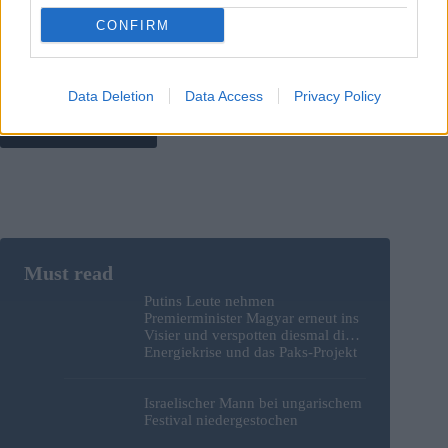
CONFIRM
Save my name, email and website in this browser for the
next time I comment.
Data Deletion
Data Access
Privacy Policy
Post Comment
Putins Leute nehmen
Premierminister Magyar erneut ins
Visier und verspotten diesmal die
Energiekrise und das Paks-Projekt
Israelischer Mann bei ungarischem
Festival niedergestochen