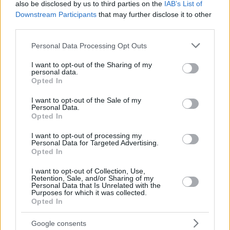
also be disclosed by us to third parties on the
IAB’s List of
Downstream Participants
that may further disclose it to other
third parties.
Tags
Please note that this website/app uses one or more Google
Personal Data Processing Opt Outs
#
knospenstig
#
Miete
#
ungarn
#
wohnen
services and may gather and store information including but
Leave a Reply
not limited to your visit or usage behaviour. You may click to
I want to opt-out of the Sharing of my
personal data.
grant or deny consent to Google and its third-party tags to
Your email address will not be published.
Required fields are marked
*
Opted In
use your data for below specified purposes in below Google
consent section.
I want to opt-out of the Sale of my
Name
*
Personal Data.
Opted In
Email
*
I want to opt-out of processing my
Personal Data for Targeted Advertising.
Website
Opted In
I want to opt-out of Collection, Use,
Add Comment
*
Retention, Sale, and/or Sharing of my
Personal Data that Is Unrelated with the
Purposes for which it was collected.
Opted In
Google consents