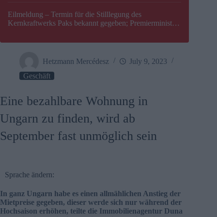
Eilmeldung – Termin für die Stilllegung des
Kernkraftwerks Paks bekannt gegeben; Premierminister
Péter Magyar warnt vor einer möglichen Energiekrise in
Ungarn
Hetzmann Mercédesz
July 9, 2023
Geschäft
Eine bezahlbare Wohnung in
Ungarn zu finden, wird ab
September fast unmöglich sein
Sprache ändern:
In ganz Ungarn habe es einen allmählichen Anstieg der
Mietpreise gegeben, dieser werde sich nur während der
Hochsaison erhöhen, teilte die Immobilienagentur Duna