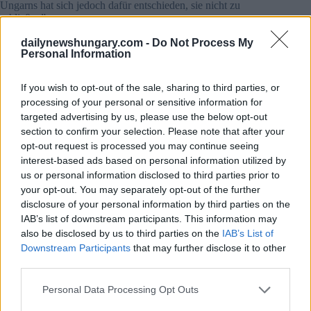
Ungarns hat sich jedoch dafür entschieden, sie nicht zu
schließen”.
dailynewshungary.com -
Do Not Process My
Laut Pressman „ist das ein wirklich unglücklicher Tag. „Das
Personal Information
ist nicht das Ergebnis
Vereinigten Staaten
Gesucht oder
gesucht wird” Ungarn ist das einzige der 40 am Programm
teilnehmenden Länder, das von den Beschränkungen
If you wish to opt-out of the sale, sharing to third parties, or
betroffen ist.
processing of your personal or sensitive information for
targeted advertising by us, please use the below opt-out
Ausgewähltes Bild: Illustration (Pixabay)
section to confirm your selection. Please note that after your
opt-out request is processed you may continue seeing
interest-based ads based on personal information utilized by
us or personal information disclosed to third parties prior to
Tags
your opt-out. You may separately opt-out of the further
#
hungrig
#
knospenstig
#
reisen
#
tourismus
disclosure of your personal information by third parties on the
#
vereinigte staaten
IAB’s list of downstream participants. This information may
Leave a Reply
also be disclosed by us to third parties on the
IAB’s List of
Downstream Participants
that may further disclose it to other
Your email address will not be published.
Required fields are marked
*
third parties.
Name
*
Please note that this website/app uses one or more Google
Personal Data Processing Opt Outs
services and may gather and store information including but