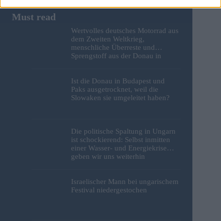
Wertvolles deutsches Motorrad aus
dem Zweiten Weltkrieg,
menschliche Überreste und
Sprengstoff aus der Donau in
Budapest geborgen – Fotos
Ist die Donau in Budapest und
Paks ausgetrocknet, weil die
Slowaken sie umgeleitet haben?
Die politische Spaltung in Ungarn
ist schockierend: Selbst inmitten
einer Wasser- und Energiekrise
geben wir uns weiterhin
gegenseitig die Schuld
Israelischer Mann bei ungarischem
Festival niedergestochen