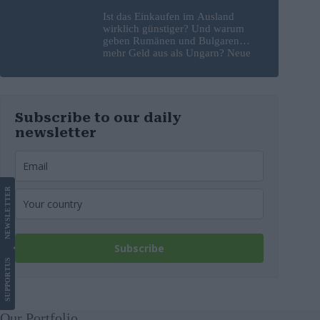
Ist das Einkaufen im Ausland
wirklich günstiger? Und warum
geben Rumänen und Bulgaren
mehr Geld aus als Ungarn? Neue
Studie liefert Antworten
Subscribe to our daily
newsletter
LETTER
NEWS
Subscribe
US
SUPPORT
Our Portfolio