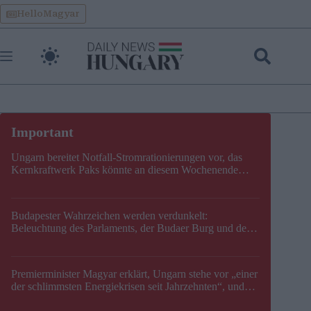
Skip
HelloMagyar
to
content
Ungarn bereitet Notfall-Stromrationierungen vor, das
Kernkraftwerk Paks könnte an diesem Wochenende
stillgelegt werden
Budapester Wahrzeichen werden verdunkelt:
Beleuchtung des Parlaments, der Budaer Burg und der
Zitadelle wird abgeschaltet
Premierminister Magyar erklärt, Ungarn stehe vor „einer
der schlimmsten Energiekrisen seit Jahrzehnten“, und
gibt neuen Termin für die Stilllegung von Paks bekannt