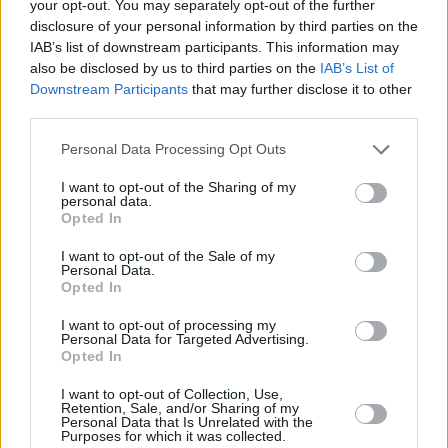
your opt-out. You may separately opt-out of the further
disclosure of your personal information by third parties on the
IAB’s list of downstream participants. This information may
also be disclosed by us to third parties on the
IAB’s List of
Downstream Participants
that may further disclose it to other
third parties.
Please note that this website/app uses one or more Google
Personal Data Processing Opt Outs
services and may gather and store information including but
not limited to your visit or usage behaviour. You may click to
I want to opt-out of the Sharing of my
personal data.
grant or deny consent to Google and its third-party tags to
Opted In
use your data for below specified purposes in below Google
consent section.
I want to opt-out of the Sale of my
Personal Data.
Opted In
January 27, 2025
Neue staatliche Maßnahmen zur Förderung von KMU: 10
I want to opt-out of processing my
Personal Data for Targeted Advertising.
Mio. € Einstellungsfonds und erfolgreiches
Opted In
Investitionsförderungsprogramm
I want to opt-out of Collection, Use,
Retention, Sale, and/or Sharing of my
Personal Data that Is Unrelated with the
Purposes for which it was collected.