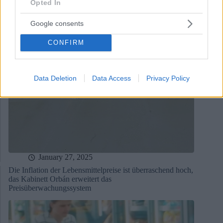
Opted In
Google consents
CONFIRM
Data Deletion
Data Access
Privacy Policy
January 27, 2025
Die Inflation der Lebensmittelpreise ist überraschend hoch,
das Kabinett Orbán erweitert das
Preisüberwachungssystem