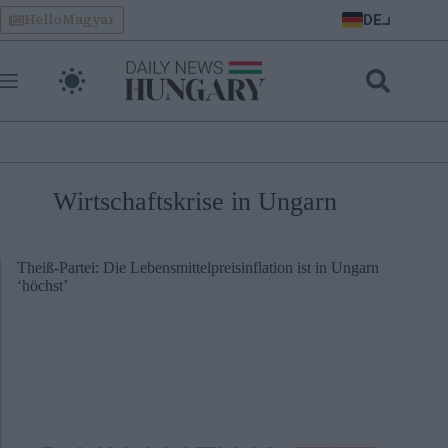
Skip
DE
HelloMagyar
to
content
Wirtschaftskrise in Ungarn
Theiß-Partei: Die Lebensmittelpreisinflation ist in Ungarn
‘höchst’