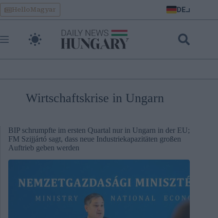
Skip
DE
HelloMagyar
to
content
Wirtschaftskrise in Ungarn
BIP schrumpfte im ersten Quartal nur in Ungarn in der EU;
FM Szijjártó sagt, dass neue Industriekapazitäten großen
Auftrieb geben werden