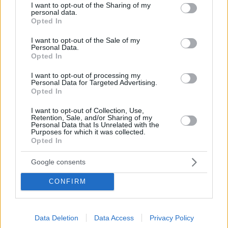
not limited to your visit or usage behaviour. You may click to
I want to opt-out of the Sharing of my
personal data.
grant or deny consent to Google and its third-party tags to
Opted In
use your data for below specified purposes in below Google
consent section.
I want to opt-out of the Sale of my
Personal Data.
Opted In
I want to opt-out of processing my
Personal Data for Targeted Advertising.
Opted In
I want to opt-out of Collection, Use,
Retention, Sale, and/or Sharing of my
Personal Data that Is Unrelated with the
Purposes for which it was collected.
Opted In
March 28, 2025
Premierminister Orbán: Der Ukraine-Krieg ist verloren, der
Google consents
Kampf um Kinder gegen Pride-Demonstranten dauert an,
Tisza unterstützt Brüssel
CONFIRM
Data Deletion
Data Access
Privacy Policy