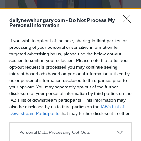
dailynewshungary.com -
Do Not Process My
Personal Information
If you wish to opt-out of the sale, sharing to third parties, or
processing of your personal or sensitive information for
targeted advertising by us, please use the below opt-out
section to confirm your selection. Please note that after your
opt-out request is processed you may continue seeing
interest-based ads based on personal information utilized by
us or personal information disclosed to third parties prior to
your opt-out. You may separately opt-out of the further
April 1, 2025
disclosure of your personal information by third parties on the
Ein neuer Dekretentwurf würde die Beschäftigungsdauer
IAB’s list of downstream participants. This information may
von Gastarbeitern begrenzen
also be disclosed by us to third parties on the
IAB’s List of
Downstream Participants
that may further disclose it to other
third parties.
Please note that this website/app uses one or more Google
Personal Data Processing Opt Outs
services and may gather and store information including but