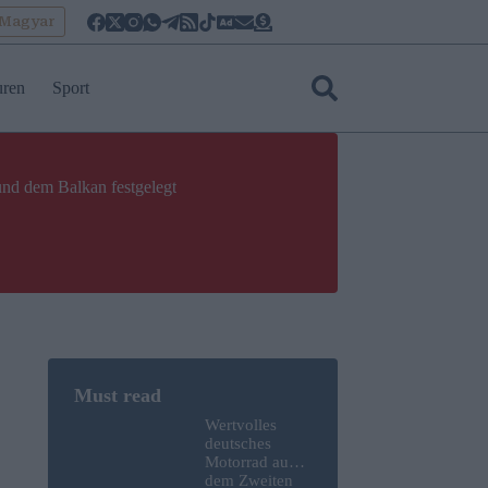
oMagyar
uren
Sport
und dem Balkan festgelegt
Wertvolles
deutsches
Motorrad aus
dem Zweiten