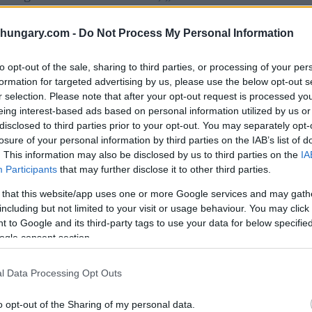
 und der Kinderschutz zusammenpassen. „Aber nicht,
hen Geschlechts oder gleichgeschlechtlichen Partnern
shungary.com -
Do Not Process My Personal Information
n Gender-Aktivisten in die Schulen sperren und
lizierten Teil des Lebens wissen sollten, anstatt dass
to opt-out of the sale, sharing to third parties, or processing of your per
formation for targeted advertising by us, please use the below opt-out s
r selection. Please note that after your opt-out request is processed y
euen “Stolzverbotgesetzes” und wie das Parlament
eing interest-based ads based on personal information utilized by us or
disclosed to third parties prior to your opt-out. You may separately opt-
losure of your personal information by third parties on the IAB’s list of
. This information may also be disclosed by us to third parties on the
IA
ziert, weil Menschen mit einem nicht-traditionellen
Participants
that may further disclose it to other third parties.
halten offen zur Schau stellen und dabei die Millionen
 that this website/app uses one or more Google services and may gath
Orbán.
including but not limited to your visit or usage behaviour. You may click 
 to Google and its third-party tags to use your data for below specifi
rschutz Hand in Hand gehen können; es gibt einen Ort
ogle consent section.
 Wege.“sagte der Premierminister und fügte hinzu, dass
s Kind ist oder nicht.“an erster Stelle steht” Die
l Data Processing Opt Outs
e gesunde Erziehung der Kinder ein Grundrecht ist und
chtigt werden muss, sagte Orbán.
o opt-out of the Sharing of my personal data.