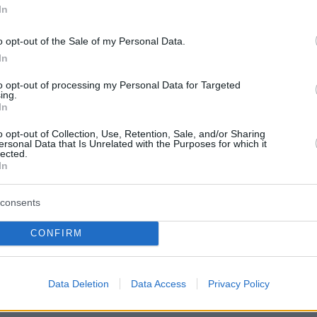
In
ht Pride-Marscher
o opt-out of the Sale of my Personal Data.
In
eines rechtlichen Status quo, der es den Behörden
gsgesetzes zu bestimmen, ob „Veranstaltungen wie
to opt-out of processing my Personal Data for Targeted
nicht, „oder ob die Rechte von“unsere Kinder stehen
ing.
In
atz”. „Die Behörden passen eng zusammen.., denn es ist
it. „Pride-Marchers oder Kinder”, sagte er. Laut der
o opt-out of Collection, Use, Retention, Sale, and/or Sharing
n sich darauf einstellen, und es muss eine klare
ersonal Data that Is Unrelated with the Purposes for which it
lected.
In
, er habe „immer besorgt gewesen, als Vater, als
consents
en könnten; außerdem war ich Premierminister und
Experiment zur sexuellen Aufarbeitung“Gesellschaft” und
CONFIRM
k, den wir „Gender-Netzwerk nennen könnten,
Data Deletion
Data Access
Privacy Policy