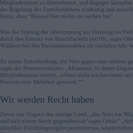
Mitgliedstaaten zu übernehmen, und dagegen kämpfen wi
der Regelung des Familienlebens eindeutig und ausschli
hinzu, dass “Brüssel hier nichts zu suchen hat”
Was die Störung der Abstimmung am Dienstag im Par
durch den Einsatz von Rauchfackeln betrifft, sagte Or
Wählern bei den Parlamentswahlen im nächsten Jahr be
Zu seiner Entscheidung, ein Veto gegen eine weitere 
sagte der Premierminister: „Momente, in denen Ungarn 
Mitgliedstaaten vertritt, sollten nicht erschreckend 
Position eine Mehrheit gewinnt.“”
Wir werden Recht haben
Zuvor war Ungarn das einzige Land, „das Nein zur Migr
und sich einem Streit gegenübersah“sagte Orbán” „Ach
aktuellen Flüchtlingsregeln protestierten, wiederholte