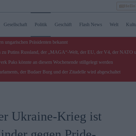
Hell
Gesellschaft
Politik
Geschäft
Flash News
Welt
Kult
n ungarischen Präsidenten bekannt
gen zu Putins Russland, der „MAGA“-Welt, der EU, der V4, der NATO 
twerk Paks könnte an diesem Wochenende stillgelegt werden
laments, der Budaer Burg und der Zitadelle wird abgeschaltet
r Ukraine-Krieg ist
inder gegen Pride-