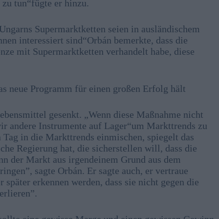
zu tun“fügte er hinzu.
Ungarns Supermarktketten seien in ausländischem
nnen interessiert sind“Orbán bemerkte, dass die
nze mit Supermarktketten verhandelt habe, diese
s neue Programm für einen großen Erfolg hält
 Lebensmittel gesenkt. „Wenn diese Maßnahme nicht
 wir andere Instrumente auf Lager“um Markttrends zu
n Tag in die Markttrends einmischen, spiegelt das
he Regierung hat, die sicherstellen will, dass die
enn der Markt aus irgendeinem Grund aus dem
ingen”, sagte Orbán. Er sagte auch, er vertraue
r später erkennen werden, dass sie nicht gegen die
rlieren”.
sollte eine gewisse Marge und einen gewissen Gewinn