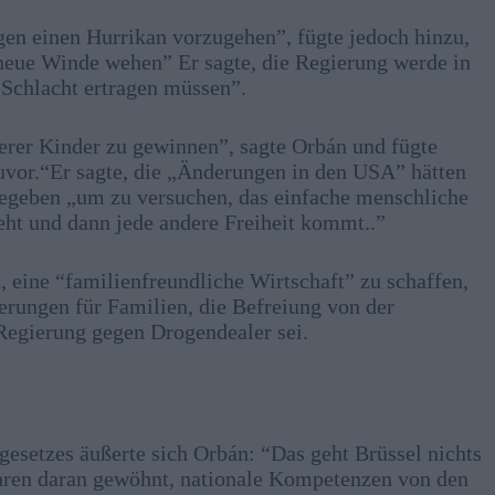
egen einen Hurrikan vorzugehen”, fügte jedoch hinzu,
 neue Winde wehen” Er sagte, die Regierung werde in
-Schlacht ertragen müssen”.
rer Kinder zu gewinnen”, sagte Orbán und fügte
zuvor.“Er sagte, die „Änderungen in den USA” hätten
egeben „um zu versuchen, das einfache menschliche
teht und dann jede andere Freiheit kommt..”
n, eine “familienfreundliche Wirtschaft” zu schaffen,
terungen für Familien, die Befreiung von der
egierung gegen Drogendealer sei.
esetzes äußerte sich Orbán: “Das geht Brüssel nichts
Jahren daran gewöhnt, nationale Kompetenzen von den