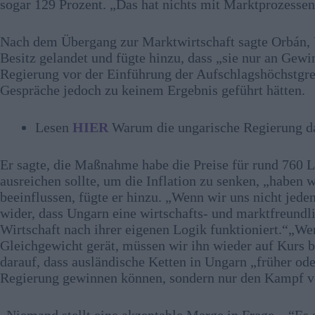
sogar 129 Prozent. „Das hat nichts mit Marktprozessen 
Nach dem Übergang zur Marktwirtschaft sagte Orbán, 
Besitz gelandet und fügte hinzu, dass „sie nur an Gewi
Regierung vor der Einführung der Aufschlagshöchstgre
Gespräche jedoch zu keinem Ergebnis geführt hätten.
Lesen
HIER
Warum die ungarische Regierung da
Er sagte, die Maßnahme habe die Preise für rund 760
ausreichen sollte, um die Inflation zu senken, „haben
beeinflussen, fügte er hinzu. „Wenn wir uns nicht jede
wider, dass Ungarn eine wirtschafts- und marktfreundlic
Wirtschaft nach ihrer eigenen Logik funktioniert.“„W
Gleichgewicht gerät, müssen wir ihn wieder auf Kurs br
darauf, dass ausländische Ketten in Ungarn „früher ode
Regierung gewinnen können, sondern nur den Kampf ve
„Niemand stellt eine akzeptable Marge in Frage…“Es 