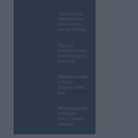
Weltkrieg,
menschliche
Überreste und
Schatzsuche:
Sprengstoff aus
Was Experten
der Donau in
rund um das
Budapest
aus der Donau
geborgen –
in Budapest
Fotos
geborgene
deutsche
Massive
Motorrad
Explosion und
gefunden
verheerender
haben – Fotos
Brand in
strategisch
wichtiger
MOL-
Ministerpräside
Raffinerie:
nt Péter
Werden die
Magyar teilte
Kraftstoffpreise
gute
erneut steigen?
Nachrichten
– Video
bezüglich
freiwilliger
Ministerpräside
Verbrauchsred
nt Magyar:
uzierungen
Orbán wusste,
mit, da erneut
dass das
Hitzerekorde
ungarische
gebrochen
Energiesystem