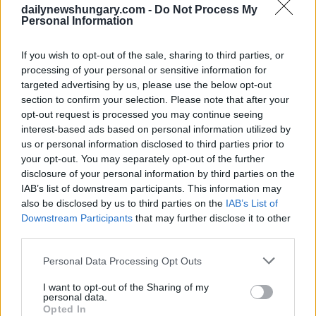
dailynewshungary.com -
Do Not Process My
Personal Information
If you wish to opt-out of the sale, sharing to third parties, or
processing of your personal or sensitive information for
targeted advertising by us, please use the below opt-out
section to confirm your selection. Please note that after your
opt-out request is processed you may continue seeing
interest-based ads based on personal information utilized by
us or personal information disclosed to third parties prior to
Einzelheiten zum Verbot von Budapest Pride und ähnlichen
your opt-out. You may separately opt-out of the further
Veranstaltungen
disclosure of your personal information by third parties on the
IAB’s list of downstream participants. This information may
Laut Gesetz wird es künftig verboten sein, in Ungarn
also be disclosed by us to third parties on the
IAB’s List of
Versammlungen abzuhalten, die angeblich das Recht eines
Downstream Participants
that may further disclose it to other
Kindes auf körperliche, geistige, emotionale und moralische
Entwicklung verletzen oder durch das sogenannte
third parties.
Kinderschutzgesetz verbotene Inhalte zeigen. Da jede
Darstellung von Homosexualität als Kinderschutzanliegen
Please note that this website/app uses one or more Google
Personal Data Processing Opt Outs
gilt, behauptet die Regierung, dass die Gesetzgebung eine
services and may gather and store information including but
Grundlage für das Verbot von Pride-Paraden bieten könnte.
not limited to your visit or usage behaviour. You may click to
I want to opt-out of the Sharing of my
personal data.
grant or deny consent to Google and its third-party tags to
Opted In
Der neu verabschiedete Vorschlag, der das