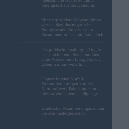
menschliche Überreste und
Sprengstoff aus der Donau in
Budapest geborgen – Fotos
Ministerpräsident Magyar: Orbán
wusste, dass das ungarische
Energiesystem kurz vor dem
Zusammenbruch stand, hat jedoch
nichts unternommen
Die politische Spaltung in Ungarn
ist schockierend: Selbst inmitten
einer Wasser- und Energiekrise
geben wir uns weiterhin
gegenseitig die Schuld
Ungarn bereitet Notfall-
Stromrationierungen vor, das
Kernkraftwerk Paks könnte an
diesem Wochenende stillgelegt
werden
Israelischer Mann bei ungarischem
Festival niedergestochen