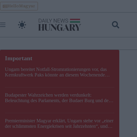
Skip
HelloMagyar
to
content
Ungarn bereitet Notfall-Stromrationierungen vor, das
Kernkraftwerk Paks könnte an diesem Wochenende
stillgelegt werden
Budapester Wahrzeichen werden verdunkelt:
Beleuchtung des Parlaments, der Budaer Burg und der
Zitadelle wird abgeschaltet
Premierminister Magyar erklärt, Ungarn stehe vor „einer
der schlimmsten Energiekrisen seit Jahrzehnten“, und
gibt neuen Termin für die Stilllegung von Paks bekannt