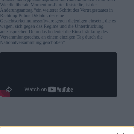
Wie die liberale Momentum-Partei feststellte, ist der
Änderungsantrag “ein weiterer Schritt des Vertragsstaates in
Richtung Putins Diktatur, der eine
Gesichtserkennungssoftware gegen diejenigen einsetzt, die es
wagen, sich gegen das Regime und die Unterdrückung
auszusprechen Denn das bedeutet die Einschränkung des
Versammlungsrechts, an einem einzigen Tag durch die
Nationalversammlung geschoben”