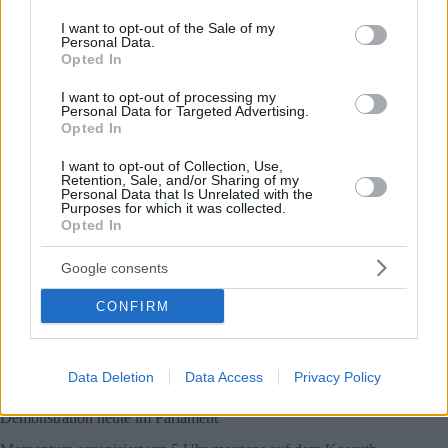
use your data for below specified purposes in below Google
Versammlungsgesetz ergänzt, verbietet Versammlungen, die
consent section.
I want to opt-out of the Sale of my
gegen die Bestimmungen des Kinderschutzgesetzes
Personal Data.
verstoßen. Außerdem sieht er die Bestrafung nicht nur
Opted In
derjenigen vor, die eine verbotene Versammlung organisieren,
sondern auch derjenigen, die daran teilnehmen. Behörden
I want to opt-out of processing my
können Gesichtserkennungstechnologie nutzen, um Straftäter
Personal Data for Targeted Advertising.
zu identifizieren. Wenn ein Täter die Geldstrafe nicht
Opted In
innerhalb von 30 Tagen zahlt, wird sie als Steuer erhoben,
wobei der Erlös dem Kinderschutz zugute kommt.
I want to opt-out of Collection, Use,
Retention, Sale, and/or Sharing of my
Personal Data that Is Unrelated with the
Illegal, aber auch die Verfassung wird überarbeitet
Purposes for which it was collected.
Opted In
Die Verfassungsmäßigkeit der neu verabschiedeten
Gesetzgebung ist höchst fraglich, da das Versammlungsrecht,
ein Grundrecht, grundsätzlich nicht durch eine
Google consents
Gesetzesänderung eingeschränkt werden kann, Fidesz hat
jedoch einen Weg gefunden, dies zu umgehen, da eine
CONFIRM
Änderung des 15. Grundgesetzes dieses Hindernis beseitigen
würde, indem der Schutz von Kindern Vorrang vor allen
anderen Grundrechten mit Ausnahme des Rechts auf Leben
hat.
Data Deletion
Data Access
Privacy Policy
Demonstration heute im Parlament