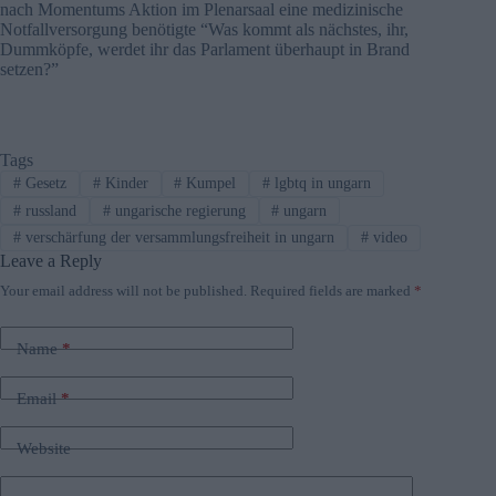
nach Momentums Aktion im Plenarsaal eine medizinische
Notfallversorgung benötigte “Was kommt als nächstes, ihr,
Dummköpfe, werdet ihr das Parlament überhaupt in Brand
setzen?”
Tags
#
Gesetz
#
Kinder
#
Kumpel
#
lgbtq in ungarn
#
russland
#
ungarische regierung
#
ungarn
#
verschärfung der versammlungsfreiheit in ungarn
#
video
Leave a Reply
Your email address will not be published.
Required fields are marked
*
Name
*
Email
*
Website