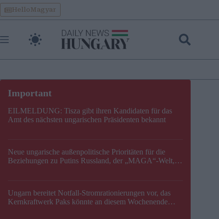
Skip
HelloMagyar
to
content
EILMELDUNG: Tisza gibt ihren Kandidaten für das
Amt des nächsten ungarischen Präsidenten bekannt
Neue ungarische außenpolitische Prioritäten für die
Beziehungen zu Putins Russland, der „MAGA“-Welt,
der EU, der V4, der NATO und dem Balkan festgelegt
Ungarn bereitet Notfall-Stromrationierungen vor, das
Kernkraftwerk Paks könnte an diesem Wochenende
stillgelegt werden