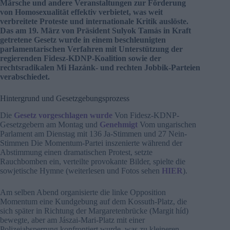
Märsche und andere Veranstaltungen zur Förderung
von Homosexualität effektiv verbietet, was weit
verbreitete Proteste und internationale Kritik auslöste.
Das am 19. März von Präsident Sulyok Tamás in Kraft
getretene Gesetz wurde in einem beschleunigten
parlamentarischen Verfahren mit Unterstützung der
regierenden Fidesz-KDNP-Koalition sowie der
rechtsradikalen Mi Hazánk- und rechten Jobbik-Parteien
verabschiedet.
Hintergrund und Gesetzgebungsprozess
Die
Gesetz vorgeschlagen wurde
Von Fidesz-KDNP-
Gesetzgebern am Montag und
Genehmigt
Vom ungarischen
Parlament am Dienstag mit 136 Ja-Stimmen und 27 Nein-
Stimmen Die Momentum-Partei inszenierte während der
Abstimmung einen dramatischen Protest, setzte
Rauchbomben ein, verteilte provokante Bilder, spielte die
sowjetische Hymne (weiterlesen und Fotos sehen
HIER
).
Am selben Abend organisierte die linke Opposition
Momentum eine Kundgebung auf dem Kossuth-Platz, die
sich später in Richtung der Margaretenbrücke (Margit híd)
bewegte, aber am Jászai-Mari-Platz mit einer
Polizeiabsperrung konfrontiert wurde, was zu kleineren