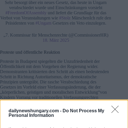
Sehr besorgt über ein neues Gesetz, das heute in Ungarn
verabschiedet wurde und Einschränkungen vorsieht
#FreedomOfAssembly
und liefert die Grundlage für das
Verbot von Veranstaltungen wie
#Stolz
MärschenIch rufe den
Präsidenten von
#Ungarn
Gesetzes ein Veto einzulegen.
„7. Kommissar für Menschenrechte (@CommissionerHR)
18. März 2025
Proteste und öffentliche Reaktion
Proteste in Budapest spiegelten die Unzufriedenheit der
Öffentlichkeit mit dem Vorgehen der Regierung wider.
Demonstranten kritisierten den Schritt als einen bedeutenden
Schritt in Richtung Autoritarismus, der demokratische
Prinzipien untergräbt. Die rasche Verabschiedung des
Gesetzes im Vorfeld einer Verfassungsänderung, die der
„körperlichen, geistigen und moralischen Entwicklung“von
Kindern Vorrang vor traditionellen Verfassungsrechten
einräumt, hat die Spannungen weiter verschärft.
dailynewshungary.com -
Do Not Process My
Personal Information