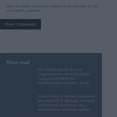
Save my name, email and website in this browser for the
next time I comment.
Post Comment
Die Einführung des Euro in
Ungarn könnte eine bedeutende
Anlagemöglichkeit im
Anleihebereich schaffen, so ein
Analyst
Viktor Orbán in Serbien zusammen
mit einem MOL-Manager und dem
umstrittenen Architekten des
Hatvanpuszta-Anwesens gefilmt