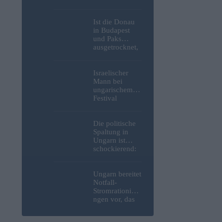
Weltkrieg,
menschliche
Überreste und
Ist die Donau
Sprengstoff aus
in Budapest
der Donau in
und Paks
Budapest
ausgetrocknet,
geborgen –
weil die
Fotos
Slowaken sie
umgeleitet
Israelischer
haben?
Mann bei
ungarischem
Festival
niedergestoche
n
Die politische
Spaltung in
Ungarn ist
schockierend:
Selbst inmitten
einer Wasser-
und
Ungarn bereitet
Energiekrise
Notfall-
geben wir uns
Stromrationieru
weiterhin
ngen vor, das
gegenseitig die
Kernkraftwerk
Schuld
Paks könnte an