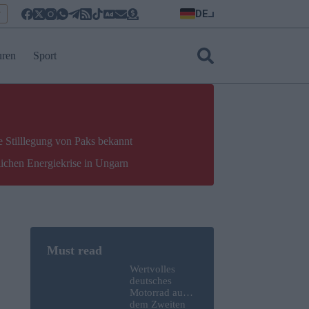
DE
r
uren
Sport
e Stilllegung von Paks bekannt
lichen Energiekrise in Ungarn
Wertvolles
deutsches
Motorrad aus
dem Zweiten