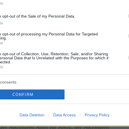
In
o opt-out of the Sale of my Personal Data.
In
to opt-out of processing my Personal Data for Targeted
ing.
In
o opt-out of Collection, Use, Retention, Sale, and/or Sharing
hei-Barna, forderte am Sonntag in einem Facebook-
ersonal Data that Is Unrelated with the Purposes for which it
lected.
ie Leiter staatlicher Organisationen zum
In
t Schwäche, zurückzutreten”.
consents
éter Magyar, hatte zuvor
seine Kandidatur
für das Amt
etternwirtschaft
zurückgezogen
. Er sagte, er habe dies
CONFIRM
 sei als persönlicher Ehrgeiz und er “selbst den
Data Deletion
Data Access
Privacy Policy
sitzenden des Obersten Gerichtshofs, den Vorsitzenden
 des Nationalen Amts für Justiz, der Nationalen