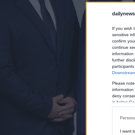
dailynew
If you wish 
sensitive in
confirm you
continue se
information 
further disc
participants
Downstream 
Please note
information 
deny consent
in below Go
Persona
I want t