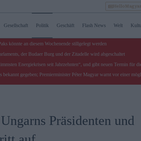
HelloMagya
Gesellschaft
Politik
Geschäft
Flash News
Welt
Kult
 Paks könnte an diesem Wochenende stillgelegt werden
laments, der Budaer Burg und der Zitadelle wird abgeschaltet
limmsten Energiekrisen seit Jahrzehnten“, und gibt neuen Termin für di
ks bekannt gegeben; Premierminister Péter Magyar warnt vor einer mög
 Ungarns Präsidenten und
itt auf